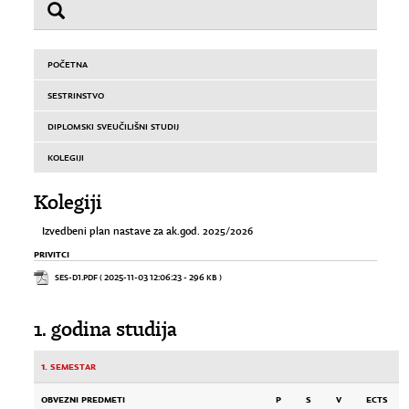
POČETNA
SESTRINSTVO
DIPLOMSKI SVEUČILIŠNI STUDIJ
KOLEGIJI
Kolegiji
Izvedbeni plan nastave za ak.god. 2025/2026
PRIVITCI
SES-D1.PDF
( 2025-11-03 12:06:23 - 296 KB )
1. godina studija
1. semestar
OBVEZNI PREDMETI
P
S
V
ECTS