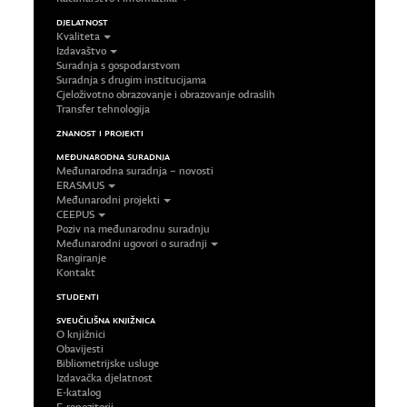
DJELATNOST
Kvaliteta
Izdavaštvo
Suradnja s gospodarstvom
Suradnja s drugim institucijama
Cjeloživotno obrazovanje i obrazovanje odraslih
Transfer tehnologija
ZNANOST I PROJEKTI
MEĐUNARODNA SURADNJA
Međunarodna suradnja – novosti
ERASMUS
Međunarodni projekti
CEEPUS
Poziv na međunarodnu suradnju
Međunarodni ugovori o suradnji
Rangiranje
Kontakt
STUDENTI
SVEUČILIŠNA KNJIŽNICA
O knjižnici
Obavijesti
Bibliometrijske usluge
Izdavačka djelatnost
E-katalog