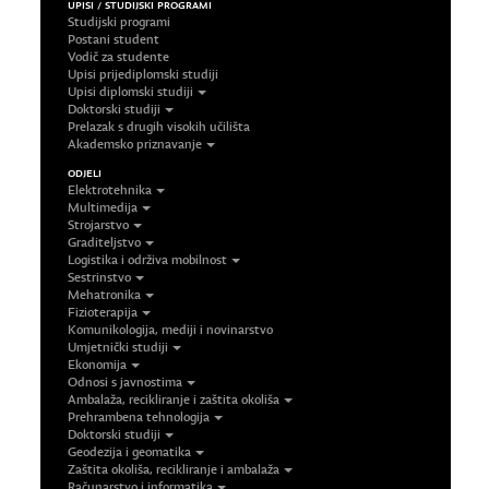
UPISI / STUDIJSKI PROGRAMI
Studijski programi
Postani student
Vodič za studente
Upisi prijediplomski studiji
Upisi diplomski studiji
Doktorski studiji
Prelazak s drugih visokih učilišta
Akademsko priznavanje
ODJELI
Elektrotehnika
Multimedija
Strojarstvo
Graditeljstvo
Logistika i održiva mobilnost
Sestrinstvo
Mehatronika
Fizioterapija
Komunikologija, mediji i novinarstvo
Umjetnički studiji
Ekonomija
Odnosi s javnostima
Ambalaža, recikliranje i zaštita okoliša
Prehrambena tehnologija
Doktorski studiji
Geodezija i geomatika
Zaštita okoliša, recikliranje i ambalaža
Računarstvo i informatika