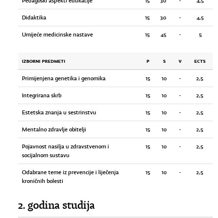
Pedagoški aspekti edukacije
15
30
-
4,5
Didaktika
15
30
-
4,5
Umijeće medicinske nastave
15
45
-
5
IZBORNI PREDMETI
P
S
V
ECTS
Primijenjena genetika i genomika
15
10
-
2,5
Integrirana skrb
15
10
-
2,5
Estetska znanja u sestrinstvu
15
10
-
2,5
Mentalno zdravlje obitelji
15
10
-
2,5
Pojavnost nasilja u zdravstvenom i
15
10
-
2,5
socijalnom sustavu
Odabrane teme iz prevencije i liječenja
15
10
-
2,5
kroničnih bolesti
2. godina studija