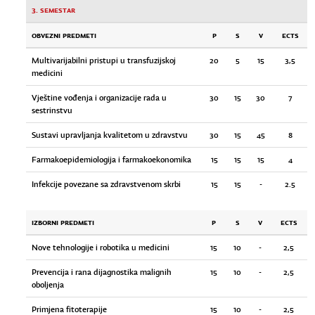
3. semestar
OBVEZNI PREDMETI
P
S
V
ECTS
Multivarijabilni pristupi u transfuzijskoj
20
5
15
3,5
medicini
Vještine vođenja i organizacije rada u
30
15
30
7
sestrinstvu
Sustavi upravljanja kvalitetom u zdravstvu
30
15
45
8
Farmakoepidemiologija i farmakoekonomika
15
15
15
4
Infekcije povezane sa zdravstvenom skrbi
15
15
-
2.5
IZBORNI PREDMETI
P
S
V
ECTS
Nove tehnologije i robotika u medicini
15
10
-
2,5
Prevencija i rana dijagnostika malignih
15
10
-
2,5
oboljenja
Primjena fitoterapije
15
10
-
2,5