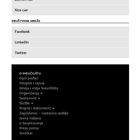
Xica
CAP
DRUŠTVENE MREŽE
Facebook
LinkedIn
Twitter
O SVEUČILIŠTU
Opći podaci
Povijest i razvoj
Misija i vizija Sveučilišta
Organizacija
Sastavnice
Službe
Propisi i dokumenti
Zaposlenici – nastavno osoblje
Javna nabava
e-Savjetovanje
Press centar
Sindikat