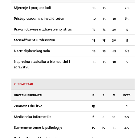
Mjerenje i procjena boli
15
15
-
2,5
Pristup osobama s invaliditetom
30
15
30
6,5
Prava i obaveze u zdravstvenoj struci
15
15
30
5
Menadžment u zdravstvu
15
15
30
5
Nacrt diplomskog rada
15
15
45
6,5
Napredna statistika u biomedicini i
15
15
30
5
zdravstvu
2. semestar
OBVEZNI PREDMETI
P
S
V
ECTS
Znanost i društvo
15
-
-
1
Medicinska informatika
6
4
10
2,5
Suvremene teme iz psihologije
15
15
15
4,5