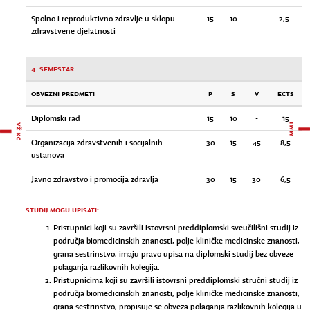
Spolno i reproduktivno zdravlje u sklopu
15
10
-
2,5
zdravstvene djelatnosti
4. semestar
OBVEZNI PREDMETI
P
S
V
ECTS
Diplomski rad
15
10
-
15
Organizacija zdravstvenih i socijalnih
30
15
45
8,5
ustanova
Javno zdravstvo i promocija zdravlja
30
15
30
6,5
STUDIJ MOGU UPISATI:
Pristupnici koji su završili istovrsni preddiplomski sveučilišni studij iz
područja biomedicinskih znanosti, polje kliničke medicinske znanosti,
grana sestrinstvo, imaju pravo upisa na diplomski studij bez obveze
polaganja razlikovnih kolegija.
Pristupnicima koji su završili istovrsni preddiplomski stručni studij iz
područja biomedicinskih znanosti, polje kliničke medicinske znanosti,
grana sestrinstvo, propisuje se obveza polaganja razlikovnih kolegija u