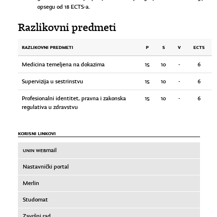
opsegu od 18 ECTS-a.
Razlikovni predmeti
RAZLIKOVNI PREDMETI
P
S
V
ECTS
Medicina temeljena na dokazima
15
10
-
6
Supervizija u sestrinstvu
15
10
-
6
Profesionalni identitet, pravna i zakonska
15
10
-
6
regulativa u zdravstvu
KORISNI LINKOVI
UNIN WEB
mail
Nastavnički portal
Merlin
Studomat
Završni rad