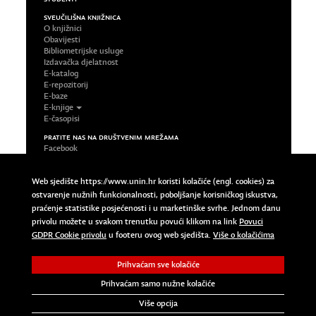
SVEUČILIŠNA KNJIŽNICA
O knjižnici
Obavijesti
Bibliometrijske usluge
Izdavačka djelatnost
E-katalog
E-repozitorij
E-baze
E-knjige
E-časopisi
PRATITE NAS NA DRUŠTVENIM MREŽAMA
Facebook
LinkedIn
Google Plus
Web sjedište https://www.unin.hr koristi kolačiće (engl. cookies) za
Twitter
ostvarenje nužnih funkcionalnosti, poboljšanje korisničkog iskustva,
Impressum
praćenje statistike posjećenosti i u marketinške svrhe. Jednom danu
Uvjeti korištenja
privolu možete u svakom trenutku povući klikom na link
Povuci
Pravila privatnosti
Povuci GDPR Cookie privolu
GDPR Cookie privolu
u footeru ovog web sjedišta.
Više o kolačićima
Prihvaćam sve kolačiće
Copyright © 2023 Sveučilište Sjever | University North. All
Rights Reserved.
Prihvaćam samo nužne kolačiće
Više opcija