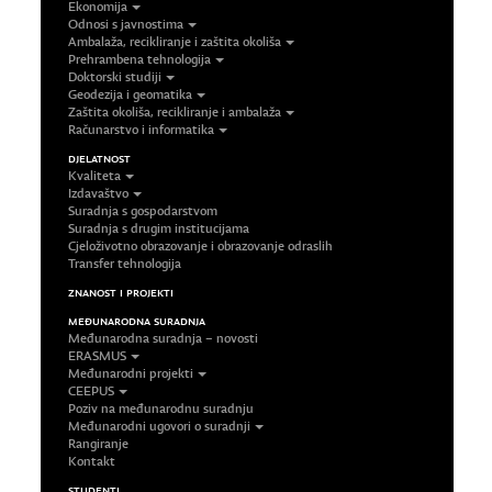
Ekonomija
Odnosi s javnostima
Ambalaža, recikliranje i zaštita okoliša
Prehrambena tehnologija
Doktorski studiji
Geodezija i geomatika
Zaštita okoliša, recikliranje i ambalaža
Računarstvo i informatika
DJELATNOST
Kvaliteta
Izdavaštvo
Suradnja s gospodarstvom
Suradnja s drugim institucijama
Cjeloživotno obrazovanje i obrazovanje odraslih
Transfer tehnologija
ZNANOST I PROJEKTI
MEĐUNARODNA SURADNJA
Međunarodna suradnja – novosti
ERASMUS
Međunarodni projekti
CEEPUS
Poziv na međunarodnu suradnju
Međunarodni ugovori o suradnji
Rangiranje
Kontakt
STUDENTI