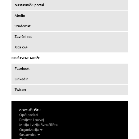
Nastavnički portal
Merlin
Studomat
Završni rad
Xica
CAP
DRUŠTVENE MREŽE
Facebook
LinkedIn
Twitter
O SVEUČILIŠTU
Opći podaci
Povijest i razvoj
Misija i vizija Sveučilišta
Organizacija
Sastavnice