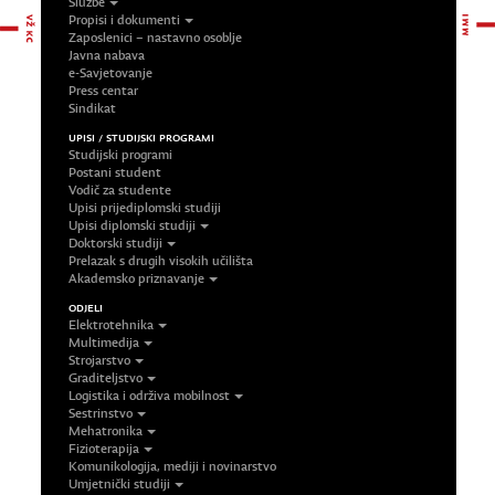
Službe
Propisi i dokumenti
Zaposlenici – nastavno osoblje
Javna nabava
e-Savjetovanje
Press centar
Sindikat
UPISI / STUDIJSKI PROGRAMI
Studijski programi
Postani student
Vodič za studente
Upisi prijediplomski studiji
Upisi diplomski studiji
Doktorski studiji
Prelazak s drugih visokih učilišta
Akademsko priznavanje
ODJELI
Elektrotehnika
Multimedija
Strojarstvo
Graditeljstvo
Logistika i održiva mobilnost
Sestrinstvo
Mehatronika
Fizioterapija
Komunikologija, mediji i novinarstvo
Umjetnički studiji