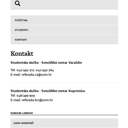
POČETNA
STUDENTI
KONTAKT
Kontakt
Studentska služba - Sveučilišni centar Varaždin
Tel: 042/493-312; 042/493-364
E-mail: referada.vz@unin.hr
Studentska služba - Sveučilišni centar Koprivnica
Tel: 048/499-909
E-mail: referada.kc1@unin.hr
KORISNI LINKOVI
UNIN WEB
mail