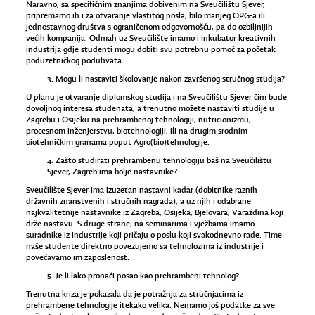
Naravno, sa specifičnim znanjima dobivenim na Sveučilištu Sjever,
pripremamo ih i za otvaranje vlastitog posla, bilo manjeg OPG-a ili
jednostavnog društva s ograničenom odgovornošću, pa do ozbiljnijih
većih kompanija. Odmah uz Sveučilište imamo i inkubator kreativnih
industrija gdje studenti mogu dobiti svu potrebnu pomoć za početak
poduzetničkog poduhvata.
3. Mogu li nastaviti školovanje nakon završenog stručnog studija?
U planu je otvaranje diplomskog studija i na Sveučilištu Sjever čim bude
dovoljnog interesa studenata, a trenutno možete nastaviti studije u
Zagrebu i Osijeku na prehrambenoj tehnologiji, nutricionizmu,
procesnom inženjerstvu, biotehnologiji, ili na drugim srodnim
biotehničkim granama poput Agro(bio)tehnologije.
4. Zašto studirati prehrambenu tehnologiju baš na Sveučilištu
Sjever, Zagreb ima bolje nastavnike?
Sveučilište Sjever ima izuzetan nastavni kadar (dobitnike raznih
državnih znanstvenih i stručnih nagrada), a uz njih i odabrane
najkvalitetnije nastavnike iz Zagreba, Osijeka, Bjelovara, Varaždina koji
drže nastavu. S druge strane, na seminarima i vježbama imamo
suradnike iz industrije koji pričaju o poslu koji svakodnevno rade. Time
naše studente direktno povezujemo sa tehnolozima iz industrije i
povećavamo im zaposlenost.
5. Je li lako pronaći posao kao prehrambeni tehnolog?
Trenutna kriza je pokazala da je potražnja za stručnjacima iz
prehrambene tehnologije itekako velika. Nemamo još podatke za sve