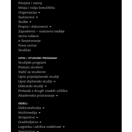
Povijest i razvoj
Misija i vizija Sveučilišta
Organizacija
Sastavnice
Službe
Propisi i dokumenti
Zaposlenici – nastavno osoblje
Javna nabava
e-Savjetovanje
Press centar
Sindikat
UPISI / STUDIJSKI PROGRAMI
Studijski programi
Postani student
Vodič za studente
Upisi prijediplomski studiji
Upisi diplomski studiji
Doktorski studiji
Prelazak s drugih visokih učilišta
Akademsko priznavanje
ODJELI
Elektrotehnika
Multimedija
Strojarstvo
Graditeljstvo
Logistika i održiva mobilnost
Sestrinstvo