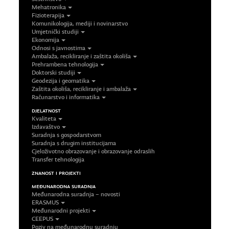
Mehatronika
Fizioterapija
Komunikologija, mediji i novinarstvo
Umjetnički studiji
Ekonomija
Odnosi s javnostima
Ambalaža, recikliranje i zaštita okoliša
Prehrambena tehnologija
Doktorski studiji
Geodezija i geomatika
Zaštita okoliša, recikliranje i ambalaža
Računarstvo i informatika
DJELATNOST
Kvaliteta
Izdavaštvo
Suradnja s gospodarstvom
Suradnja s drugim institucijama
Cjeloživotno obrazovanje i obrazovanje odraslih
Transfer tehnologija
ZNANOST I PROJEKTI
MEĐUNARODNA SURADNJA
Međunarodna suradnja – novosti
ERASMUS
Međunarodni projekti
CEEPUS
Poziv na međunarodnu suradnju