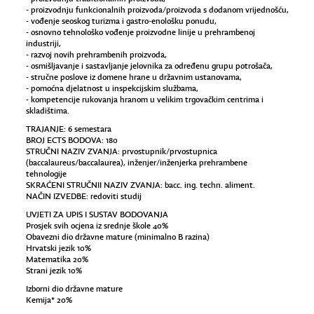
- proizvodnju funkcionalnih proizvoda/proizvoda s dodanom vrijednošću,
- vođenje seoskog turizma i gastro-enološku ponudu,
- osnovno tehnološko vođenje proizvodne linije u prehrambenoj
industriji,
- razvoj novih prehrambenih proizvoda,
- osmišljavanje i sastavljanje jelovnika za određenu grupu potrošača,
- stručne poslove iz domene hrane u državnim ustanovama,
- pomoćna djelatnost u inspekcijskim službama,
- kompetencije rukovanja hranom u velikim trgovačkim centrima i
skladištima.
TRAJANJE: 6 semestara
BROJ ECTS BODOVA: 180
STRUČNI NAZIV ZVANJA: prvostupnik/prvostupnica
(baccalaureus/baccalaurea), inženjer/inženjerka prehrambene
tehnologije
SKRAĆENI STRUČNII NAZIV ZVANJA: bacc. ing. techn. aliment.
NAČIN IZVEDBE: redoviti studij
UVJETI ZA UPIS I SUSTAV BODOVANJA
Prosjek svih ocjena iz srednje škole 40%
Obavezni dio državne mature (minimalno B razina)
Hrvatski jezik 10%
Matematika 20%
Strani jezik 10%
Izborni dio državne mature
Kemija* 20%