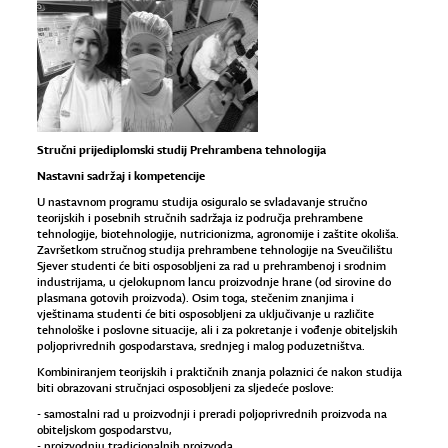
Stručni prijediplomski studij Prehrambena tehnologija
Nastavni sadržaj i kompetencije
U nastavnom programu studija osiguralo se svladavanje stručno
teorijskih i posebnih stručnih sadržaja iz područja prehrambene
tehnologije, biotehnologije, nutricionizma, agronomije i zaštite okoliša.
Završetkom stručnog studija prehrambene tehnologije na Sveučilištu
Sjever studenti će biti osposobljeni za rad u prehrambenoj i srodnim
industrijama, u cjelokupnom lancu proizvodnje hrane (od sirovine do
plasmana gotovih proizvoda). Osim toga, stečenim znanjima i
vještinama studenti će biti osposobljeni za uključivanje u različite
tehnološke i poslovne situacije, ali i za pokretanje i vođenje obiteljskih
poljoprivrednih gospodarstava, srednjeg i malog poduzetništva.
Kombiniranjem teorijskih i praktičnih znanja polaznici će nakon studija
biti obrazovani stručnjaci osposobljeni za sljedeće poslove:
- samostalni rad u proizvodnji i preradi poljoprivrednih proizvoda na
obiteljskom gospodarstvu,
- proizvodnju tradicionalnih proizvoda,