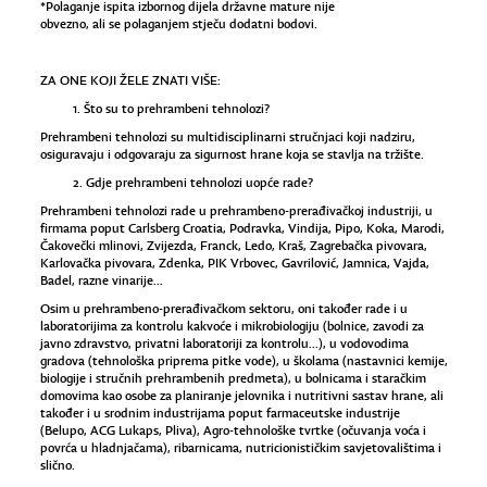
*Polaganje ispita izbornog dijela državne mature nije
obvezno, ali se polaganjem stječu dodatni bodovi.
.
ZA ONE KOJI ŽELE ZNATI VIŠE:
1. Što su to prehrambeni tehnolozi?
Prehrambeni tehnolozi su multidisciplinarni stručnjaci koji nadziru,
osiguravaju i odgovaraju za sigurnost hrane koja se stavlja na tržište.
2. Gdje prehrambeni tehnolozi uopće rade?
Prehrambeni tehnolozi rade u prehrambeno-prerađivačkoj industriji, u
firmama poput Carlsberg Croatia, Podravka, Vindija, Pipo, Koka, Marodi,
Čakovečki mlinovi, Zvijezda, Franck, Ledo, Kraš, Zagrebačka pivovara,
Karlovačka pivovara, Zdenka, PIK Vrbovec, Gavrilović, Jamnica, Vajda,
Badel, razne vinarije…
Osim u prehrambeno-prerađivačkom sektoru, oni također rade i u
laboratorijima za kontrolu kakvoće i mikrobiologiju (bolnice, zavodi za
javno zdravstvo, privatni laboratoriji za kontrolu...), u vodovodima
gradova (tehnološka priprema pitke vode), u školama (nastavnici kemije,
biologije i stručnih prehrambenih predmeta), u bolnicama i staračkim
domovima kao osobe za planiranje jelovnika i nutritivni sastav hrane, ali
također i u srodnim industrijama poput farmaceutske industrije
(Belupo, ACG Lukaps, Pliva), Agro-tehnološke tvrtke (očuvanja voća i
povrća u hladnjačama), ribarnicama, nutricionističkim savjetovalištima i
slično.