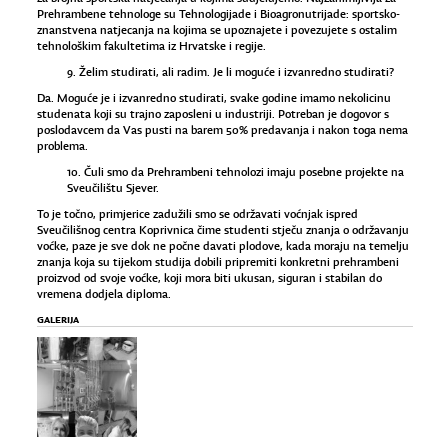
Prehrambene tehnologe su Tehnologijade i Bioagronutrijade: sportsko-
znanstvena natjecanja na kojima se upoznajete i povezujete s ostalim
tehnološkim fakultetima iz Hrvatske i regije.
9. Želim studirati, ali radim. Je li moguće i izvanredno studirati?
Da. Moguće je i izvanredno studirati, svake godine imamo nekolicinu
studenata koji su trajno zaposleni u industriji. Potreban je dogovor s
poslodavcem da Vas pusti na barem 50% predavanja i nakon toga nema
problema.
10. Čuli smo da Prehrambeni tehnolozi imaju posebne projekte na
Sveučilištu Sjever.
To je točno, primjerice zadužili smo se održavati voćnjak ispred
Sveučilišnog centra Koprivnica čime studenti stječu znanja o održavanju
voćke, paze je sve dok ne počne davati plodove, kada moraju na temelju
znanja koja su tijekom studija dobili pripremiti konkretni prehrambeni
proizvod od svoje voćke, koji mora biti ukusan, siguran i stabilan do
vremena dodjela diploma.
GALERIJA