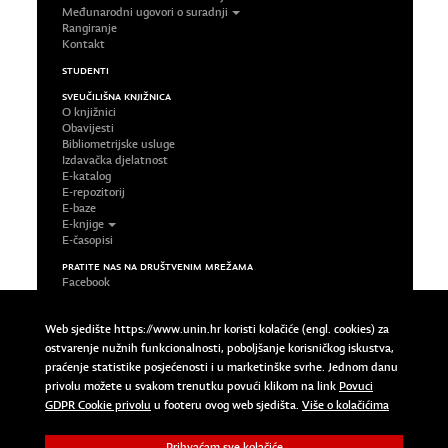
Međunarodni ugovori o suradnji
Rangiranje
Kontakt
STUDENTI
SVEUČILIŠNA KNJIŽNICA
O knjižnici
Obavijesti
Bibliometrijske usluge
Izdavačka djelatnost
E-katalog
E-repozitorij
E-baze
E-knjige
E-časopisi
PRATITE NAS NA DRUŠTVENIM MREŽAMA
Facebook
LinkedIn
Google Plus
Web sjedište https://www.unin.hr koristi kolačiće (engl. cookies) za
Twitter
ostvarenje nužnih funkcionalnosti, poboljšanje korisničkog iskustva,
Impressum
praćenje statistike posjećenosti i u marketinške svrhe. Jednom danu
Uvjeti korištenja
privolu možete u svakom trenutku povući klikom na link
Povuci
Pravila privatnosti
Povuci GDPR Cookie privolu
GDPR Cookie privolu
u footeru ovog web sjedišta.
Više o kolačićima
Prihvaćam sve kolačiće