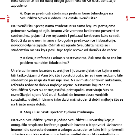
naše studente, ali na našoj drugoj godini više od 50 % studenata je
zaposleno.
6. Koje su prednosti studiranja prehrambene tehnologije na
Sveučilištu Sjever u odnosu na ostala Sveučilišta?
Na Sveučilištu Sjever, nama studenti nisu samo broj, mi poznajemo
poimence svakog od njih, imamo više vremena kvalitetno posvetiti se
studentima, pojasniti sve nejasnoće i pokazati konkretno kako se radi.
Budući da smo novi, imamo vrlo ugodne predavaonice i laboratorije,
novoobnovljene zgrade. Odmah uz zgradu Sveučilišta nalazi se i
studentska menza koja poslužuje tople obroke od doručka do večere.
7. Kakva je referada i odnos s nastavnicima, čuli smo da to zna biti
problem na nekim fakultetima?
U referadi imamo izuzetno susretljive i ljubazne djelatnice kojima neće
biti teško objasniti Vam bilo što i po stoti puta, jer su i one nedavno bile
studentice pa znaju da Vam nije lako. Na svim studentskim anketama,
referada redovito dobiva najbolje ocjene. Nastavnici koji rade na
Sveučilištu Sjever su entuzijastični, pristupačni, motiviraju Vas na
razmišljanje i cijene Vaš trud. Budući da imamo dosta vanjskih
suradnika, uvijek ih biramo tako da bi naši studenti dobili najbolje što se
na tržištu može dobiti.
8. Mogu li se baviti sportom tijekom studiranja?
Naravno! Sveučilište Sjever je jedino Sveučilište u Hrvatskoj koje je
omogućilo besplatno korištenje gradskih bazena u Koprivnici. Uz bazene
imamo i dio sportske dvorane u zakupu za studente kako bi ih pripremili
za brojna sportska natjecanja u kojima sudjelujemo. Najzanimljivija za