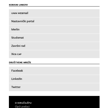
KORISNI LINKOVI
UNIN WEB
mail
Nastavnički portal
Merlin
Studomat
Završni rad
Xica
CAP
DRUŠTVENE MREŽE
Facebook
LinkedIn
Twitter
O SVEUČILIŠTU
Opći podaci