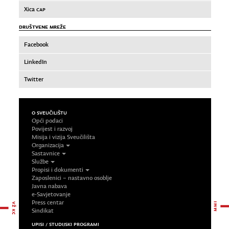
Xica
CAP
DRUŠTVENE MREŽE
Facebook
LinkedIn
Twitter
O SVEUČILIŠTU
Opći podaci
Povijest i razvoj
Misija i vizija Sveučilišta
Organizacija
Sastavnice
Službe
Propisi i dokumenti
Zaposlenici – nastavno osoblje
Javna nabava
e-Savjetovanje
Press centar
Sindikat
UPISI / STUDIJSKI PROGRAMI