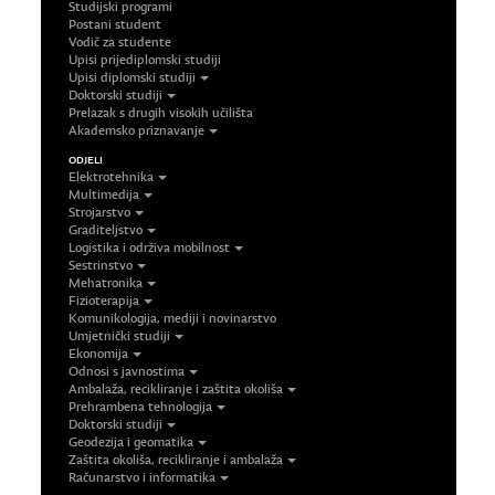
Studijski programi
Postani student
Vodič za studente
Upisi prijediplomski studiji
Upisi diplomski studiji
Doktorski studiji
Prelazak s drugih visokih učilišta
Akademsko priznavanje
ODJELI
Elektrotehnika
Multimedija
Strojarstvo
Graditeljstvo
Logistika i održiva mobilnost
Sestrinstvo
Mehatronika
Fizioterapija
Komunikologija, mediji i novinarstvo
Umjetnički studiji
Ekonomija
Odnosi s javnostima
Ambalaža, recikliranje i zaštita okoliša
Prehrambena tehnologija
Doktorski studiji
Geodezija i geomatika
Zaštita okoliša, recikliranje i ambalaža
Računarstvo i informatika