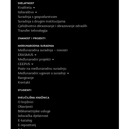
DJELATNOST
Kvaliteta
Izdavaštvo
Suradnja s gospodarstvom
Suradnja s drugim institucijama
Cjeloživotno obrazovanje i obrazovanje odraslih
Transfer tehnologija
ZNANOST I PROJEKTI
MEĐUNARODNA SURADNJA
Međunarodna suradnja – novosti
ERASMUS
Međunarodni projekti
CEEPUS
Poziv na međunarodnu suradnju
Međunarodni ugovori o suradnji
Rangiranje
Kontakt
STUDENTI
SVEUČILIŠNA KNJIŽNICA
O knjižnici
Obavijesti
Bibliometrijske usluge
Izdavačka djelatnost
E-katalog
E-repozitorij