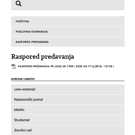
POČETNA
POSLOVNA EKONOMIJA
RASPORED PREDAVANJA
Raspored predavanja
RASPORED-PREDAVANJA-PE-2025-26-1.PDF
( 2026-03-17 14:38:19 - 121 KB )
KORISNI LINKOVI
UNIN WEB
mail
Nastavnički portal
Merlin
Studomat
Završni rad