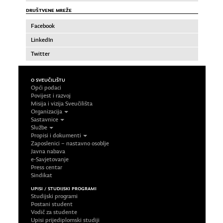
DRUŠTVENE MREŽE
Facebook
LinkedIn
Twitter
O SVEUČILIŠTU
Opći podaci
Povijest i razvoj
Misija i vizija Sveučilišta
Organizacija
Sastavnice
Službe
Propisi i dokumenti
Zaposlenici – nastavno osoblje
Javna nabava
e-Savjetovanje
Press centar
Sindikat
UPISI / STUDIJSKI PROGRAMI
Studijski programi
Postani student
Vodič za studente
Upisi prijediplomski studiji