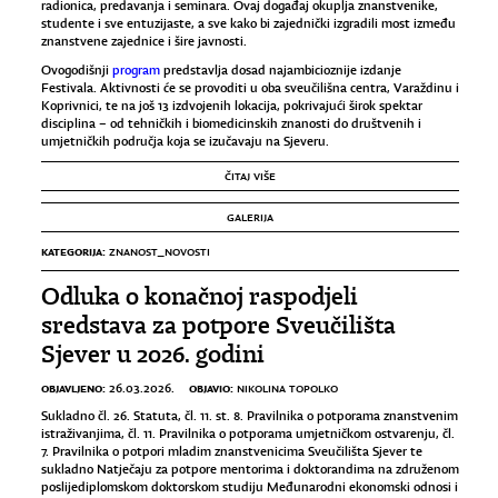
radionica, predavanja i seminara. Ovaj događaj okuplja znanstvenike,
studente i sve entuzijaste, a sve kako bi zajednički izgradili most između
znanstvene zajednice i šire javnosti.
Ovogodišnji
program
predstavlja dosad najambicioznije izdanje
Festivala. Aktivnosti će se provoditi u oba sveučilišna centra, Varaždinu i
Koprivnici, te na još 13 izdvojenih lokacija, pokrivajući širok spektar
disciplina – od tehničkih i biomedicinskih znanosti do društvenih i
umjetničkih područja koja se izučavaju na Sjeveru.
ČITAJ VIŠE
GALERIJA
KATEGORIJA:
ZNANOST_NOVOSTI
Odluka o konačnoj raspodjeli
sredstava za potpore Sveučilišta
Sjever u 2026. godini
OBJAVLJENO:
OBJAVIO:
26.03.2026.
NIKOLINA TOPOLKO
Sukladno čl. 26. Statuta, čl. 11. st. 8. Pravilnika o potporama znanstvenim
istraživanjima, čl. 11. Pravilnika o potporama umjetničkom ostvarenju, čl.
7. Pravilnika o potpori mladim znanstvenicima Sveučilišta Sjever te
sukladno Natječaju za potpore mentorima i doktorandima na združenom
poslijediplomskom doktorskom studiju Međunarodni ekonomski odnosi i