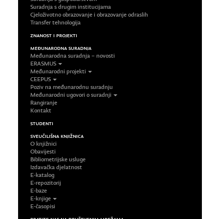
Suradnja s drugim institucijama
Cjeloživotno obrazovanje i obrazovanje odraslih
Transfer tehnologija
ZNANOST I PROJEKTI
MEĐUNARODNA SURADNJA
Međunarodna suradnja – novosti
ERASMUS
Međunarodni projekti
CEEPUS
Poziv na međunarodnu suradnju
Međunarodni ugovori o suradnji
Rangiranje
Kontakt
STUDENTI
SVEUČILIŠNA KNJIŽNICA
O knjižnici
Obavijesti
Bibliometrijske usluge
Izdavačka djelatnost
E-katalog
E-repozitorij
E-baze
E-knjige
E-časopisi