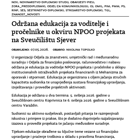
NOV
,
NOVINARSTVO-DIPLOMSKI-STUDIJ
,
OBAVIJESTI-PIEU
,
ZORA_PREDDIPLOSMKI
,
ODJEL-ZA-KOMUNIKOLOGIJU
,
OJ
,
OMIL
,
PIM
,
PMM
,
PS
,
RINF
,
SES
,
SESTRINSTVO-DIPLOMSKI
,
STROJARSTVO-DIPLOMSKI
,
TGL
,
ZNANOST_NOVOSTI
Održana edukacija za voditelje i
pročelnike u okviru NPOO projekata
na Sveučilištu Sjever
OBJAVLJENO:
OBJAVIO:
07.05.2026.
NIKOLINA TOPOLKO
U organizaciji Odjela za znanstveni, umjetnički rad i međunarodnu
suradnju i Odjela za
financijsko
poslovanje, računovodstvo i nabavu
održana je edukacija za voditelje NPOO projekata i pročelnike u sklopu
institucionalnih istraživačkih projekata financiranih iz Mehanizma za
oporavak i otpornost. Edukacija je organizirana s ciljem jačanja stručnih
kapaciteta sudionika te unaprjeđenja sustava financijskog upravljanja,
izvještavanja i provedbe projektnih aktivnosti.
Edukacija je održana u dva termina: 5. svibnja 2026. godine u
Sveučilišnom centru Koprivnica te 6. svibnja 2026. godine u Sveučilišnom
centru Varaždin.
Sudionici su aktivno sudjelovali, postavljali pitanja te razmjenjivali
iskustva i primjere iz prakse, što je dodatno doprinijelo razjašnjavanju
izazova u provedbi projekata te jačanju međusobne suradnje.
Tijekom edukacije obrađene su ključne teme vezane uz financijsko
upravljanje i praćenje troškova u skladu s pravilima financiranja,