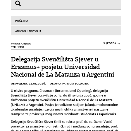
POČETNA
ZNANOST NOVOSTI
PRIKAZ OBJAVA
SLJEDEĆA →
STR. 1/118
Delegacija Sveučilišta Sjever u
Erasmus+ posjetu Universidad
Nacional de La Matanza u Argentini
OBJAVLJENO:
OBJAVIO:
22.05.2026.
PATRICIA SOLDATEK
U okviru programa Erasmus+ (International Opening), delegacija
Sveučilišta Sjever boravila je od 12. do 18. svibnja 2026. godine u
službenom posjetu sveučilištu Universidad Nacional de La Matanza
(UNLaM) u Argentini. Posjet je realiziran s ciljem jačanja međunarodne
akademske suradnje, razvoja novih oblika znanstvene i nastavne
razmjene te proširenja mogućnosti mobilnosti studenata i zaposlenika.
Delegaciju Sveučilišta Sjever činili su rektor prof. dr. sc. Damir Vusić,
prorektor za znanstveno-umjetnički rad i međunarodnu suradnju, prof.