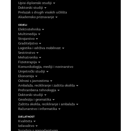
Upisi diplomski studiji
Doktorski studiji
Prelazak s drugih visokih učilišta
Akademsko priznavanje
ODJELI
Elektrotehnika
Multimedija
Strojarstvo
Graditeljstvo
Logistika i održiva mobilnost
Sestrinstvo
Mehatronika
Fizioterapija
Komunikologija, mediji i novinarstvo
Umjetnički studiji
Ekonomija
Odnosi s javnostima
Ambalaža, recikliranje i zaštita okoliša
Prehrambena tehnologija
Doktorski studiji
Geodezija i geomatika
Zaštita okoliša, recikliranje i ambalaža
Računarstvo i informatika
DJELATNOST
Kvaliteta
Izdavaštvo
Suradnja s gospodarstvom