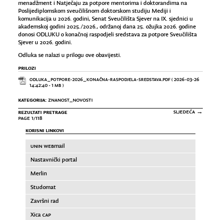
menadžment i Natječaju za potpore mentorima i doktorandima na
Poslijediplomskom sveučilišnom doktorskom studiju Mediji i
komunikacija u 2026. godini, Senat Sveučilišta Sjever na IX. sjednici u
akademskoj godini 2025./2026., održanoj dana 25. ožujka 2026. godine
donosi ODLUKU o konačnoj raspodjeli sredstava za potpore Sveučilišta
Sjever u 2026. godini.
Odluka se nalazi u prilogu ove obavijesti.
PRILOZI
ODLUKA_POTPORE-2026_KONAČNA-RASPODJELA-SREDSTAVA.PDF
( 2026-03-26
14:42:40 - 1 MB )
KATEGORIJA:
ZNANOST_NOVOSTI
REZULTATI PRETRAGE
SLJEDEĆA →
PAGE 1/118
KORISNI LINKOVI
UNIN WEB
mail
Nastavnički portal
Merlin
Studomat
Završni rad
Xica
CAP