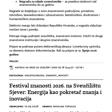
Nagrada za mlade znanstvenike
– za posebno istaknuti rad
znanstvenika do 35 godina.
Nagrade se dodjeljuju u svim znanstvenim područjima: prirodnim,
tehničkim, biomedicinskim i zdravstvenim, biotehničkim, društvenim i
humanističkim znanostima.
Dobitnici moraju biti državljani Republike Hrvatske, a nagrada uključuje
novčani iznos i povelju.
Poticaje mogu podnijeti sveučilišta, znanstveni instituti, HAZU te druge
znanstvene institucije i skupine znanstvenika.
Prijave se podnose putem elektroničkog obrasca i LimeSurvey upitnika,
12. lipnja 2026.
uz obveznu dostavu dokumentacije. Rok za prijavu je
godine
.
PRILOZI
NATJECAJ-ZA-DNZZ-ZA-2025.PDF
( 2026-05-18 13:44:37 - 137 KB )
KATEGORIJA:
UNCATEGORIZED
,
ZNANOST_NOVOSTI
Festival znanosti 2026. na Sveučilištu
Sjever: Energija kao pokretač znanja i
inovacija
OBJAVLJENO:
OBJAVIO:
10.05.2026.
NIKOLINA TOPOLKO