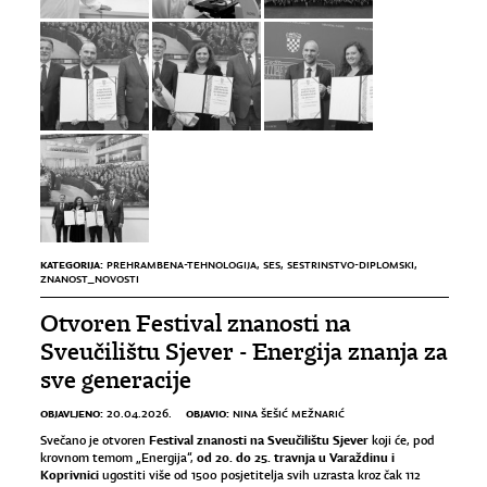
KATEGORIJA:
PREHRAMBENA-TEHNOLOGIJA
,
SES
,
SESTRINSTVO-DIPLOMSKI
,
ZNANOST_NOVOSTI
Otvoren Festival znanosti na
Sveučilištu Sjever - Energija znanja za
sve generacije
OBJAVLJENO:
OBJAVIO:
20.04.2026.
NINA ŠEŠIĆ MEŽNARIĆ
Festival znanosti na Sveučilištu Sjever
Svečano je otvoren
koji će, pod
od 20. do 25. travnja u Varaždinu i
krovnom temom „Energija“,
Koprivnici
ugostiti više od 1500 posjetitelja svih uzrasta kroz čak 112