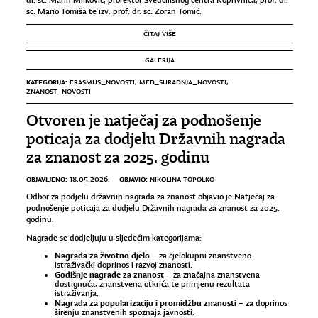
dr. sc. Marin Milković, prorektor Sveučilišnog centra Koprivnica, prof. dr.
sc. Mario Tomiša te izv. prof. dr. sc. Zoran Tomić.
ČITAJ VIŠE
GALERIJA
KATEGORIJA:
ERASMUS_NOVOSTI
,
MED_SURADNJA_NOVOSTI
,
ZNANOST_NOVOSTI
Otvoren je natječaj za podnošenje
poticaja za dodjelu Državnih nagrada
za znanost za 2025. godinu
OBJAVLJENO:
OBJAVIO:
18.05.2026.
NIKOLINA TOPOLKO
Odbor za podjelu državnih nagrada za znanost objavio je Natječaj za
podnošenje poticaja za dodjelu Državnih nagrada za znanost za 2025.
godinu.
Nagrade se dodjeljuju u sljedećim kategorijama:
Nagrada za životno djelo
– za cjelokupni znanstveno-
istraživački doprinos i razvoj znanosti.
Godišnje nagrade za znanost
– za značajna znanstvena
dostignuća, znanstvena otkrića te primjenu rezultata
istraživanja.
Nagrada za popularizaciju i promidžbu znanosti
– za doprinos
širenju znanstvenih spoznaja javnosti.