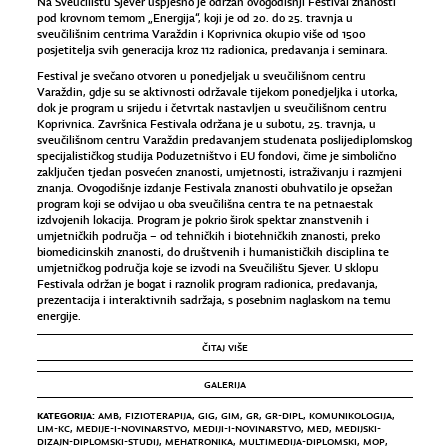
Na
Sveučilištu Sjever
uspješno je održan ovogodišnji Festival znanosti
pod krovnom temom „Energija“, koji je od 20. do 25. travnja u
sveučilišnim centrima Varaždin i Koprivnica okupio više od 1500
posjetitelja svih generacija kroz 112 radionica, predavanja i seminara.
Festival je svečano otvoren u ponedjeljak u sveučilišnom centru
Varaždin, gdje su se aktivnosti održavale tijekom ponedjeljka i utorka,
dok je program u srijedu i četvrtak nastavljen u sveučilišnom centru
Koprivnica. Završnica Festivala održana je u subotu, 25. travnja, u
sveučilišnom centru Varaždin predavanjem studenata poslijediplomskog
specijalističkog studija Poduzetništvo i EU fondovi, čime je simbolično
zaključen tjedan posvećen znanosti, umjetnosti, istraživanju i razmjeni
znanja. Ovogodišnje izdanje Festivala znanosti obuhvatilo je opsežan
program koji se odvijao u oba sveučilišna centra te na petnaestak
izdvojenih lokacija. Program je pokrio širok spektar znanstvenih i
umjetničkih područja – od tehničkih i biotehničkih znanosti, preko
biomedicinskih znanosti, do društvenih i humanističkih disciplina te
umjetničkog područja koje se izvodi na Sveučilištu Sjever. U sklopu
Festivala održan je bogat i raznolik program radionica, predavanja,
prezentacija i interaktivnih sadržaja, s posebnim naglaskom na temu
energije.
ČITAJ VIŠE
GALERIJA
KATEGORIJA:
AMB
,
FIZIOTERAPIJA
,
GIG
,
GIM
,
GR
,
GR-DIPL
,
KOMUNIKOLOGIJA
,
LIM-KC
,
MEDIJE-I-NOVINARSTVO
,
MEDIJI-I-NOVINARSTVO
,
MED
,
MEDIJSKI-
DIZAJN-DIPLOMSKI-STUDIJ
,
MEHATRONIKA
,
MULTIMEDIJA-DIPLOMSKI
,
MOP
,