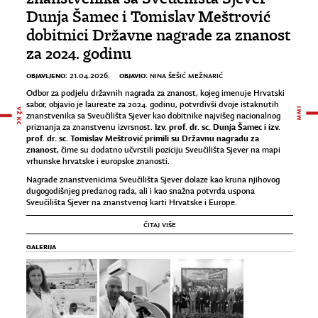
Dunja Šamec i Tomislav Meštrović
dobitnici Državne nagrade za znanost
za 2024. godinu
OBJAVLJENO:
OBJAVIO:
21.04.2026.
NINA ŠEŠIĆ MEŽNARIĆ
Odbor za podjelu državnih nagrada za znanost, kojeg imenuje Hrvatski
sabor, objavio je laureate za 2024. godinu, potvrdivši dvoje istaknutih
znanstvenika sa Sveučilišta Sjever kao dobitnike najvišeg nacionalnog
Izv. prof. dr. sc. Dunja Šamec i izv.
priznanja za znanstvenu izvrsnost.
prof. dr. sc. Tomislav Meštrović primili su Državnu nagradu za
znanost,
čime su dodatno učvrstili poziciju Sveučilišta Sjever na mapi
vrhunske hrvatske i europske znanosti.
Nagrade znanstvenicima Sveučilišta Sjever dolaze kao kruna njihovog
dugogodišnjeg predanog rada, ali i kao snažna potvrda uspona
Sveučilišta Sjever na znanstvenoj karti Hrvatske i Europe.
ČITAJ VIŠE
GALERIJA