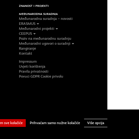
ZNANOST I PROJEKTI
MEĐUNARODNA SURADNJA
Međunarodna suradnja – novosti
ERASMUS
Međunarodni projekti
CEEPUS
Poziv na međunarodnu suradnju
Međunarodni ugovori o suradnji
Rangiranje
Kontakt
Impressum
Uvjeti korištenja
Pravila privatnosti
Povuci GDPR Cookie privolu
iversity North. All Rights Reserved.
Prihvaćam samo nužne kolačiće
m sve kolačiće
Više opcija