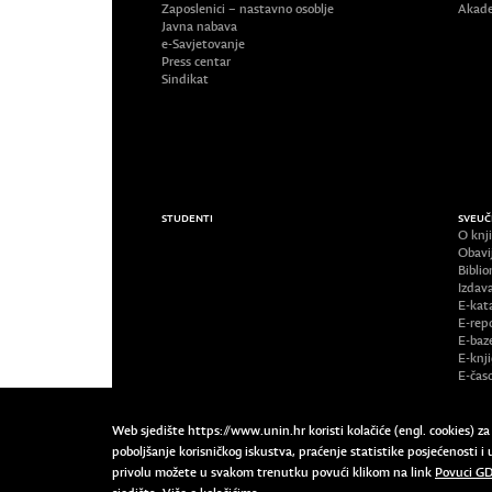
Zaposlenici – nastavno osoblje
Akade
Javna nabava
e-Savjetovanje
Press centar
Sindikat
STUDENTI
SVEUČ
O knji
Obavi
Biblio
Izdav
E-kat
E-repo
E-baz
E-knj
E-časo
Web sjedište https://www.unin.hr koristi kolačiće (engl. cookies) z
poboljšanje korisničkog iskustva, praćenje statistike posjećenosti
privolu možete u svakom trenutku povući klikom na link
Povuci GD