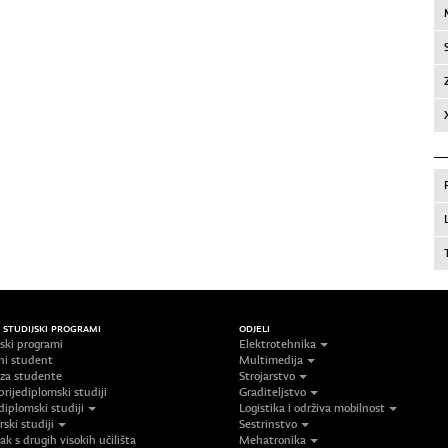
/ STUDIJSKI PROGRAMI
ODJELI
jski programi
Elektrotehnika
ni student
Multimedija
 za studente
Strojarstvo
prijediplomski studiji
Graditeljstvo
diplomski studiji
Logistika i održiva mobilnost
ski studiji
Sestrinstvo
ak s drugih visokih učilišta
Mehatronika