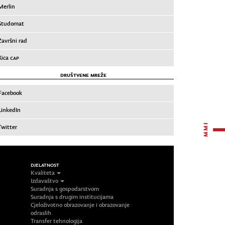
Merlin
Studomat
Završni rad
Xica
CAP
DRUŠTVENE MREŽE
Facebook
LinkedIn
Twitter
DJELATNOST
Kvaliteta
Izdavaštvo
Suradnja s gospodarstvom
Suradnja s drugim institucijama
Cjeloživotno obrazovanje i obrazovanje
odraslih
Transfer tehnologija