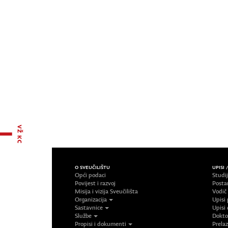
O SVEUČILIŠTU
UPISI 
Opći podaci
Studi
Povijest i razvoj
Posta
Misija i vizija Sveučilišta
Vodič
Organizacija
Upisi 
Sastavnice
Upisi 
Službe
Doktor
Propisi i dokumenti
Prelaz