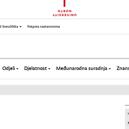
li Sveučilišta
Potpora nastavnicima
Odjeli
Djelatnost
Međunarodna suradnja
Znans