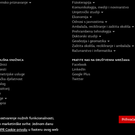
msko priznavanje
Fizioterapija
Komunikologija, mediji i novinarstvo
Umjetnički studiji
Ekonomija
Odnosi s javnostima
Ambalaža, recikliranje i zaštita okoliša
Prehrambena tehnologija
Doktorski studiji
Geodezija i geomatika
Zaštita okoliša, recikliranje i ambalaža
Računarstvo i informatika
ILIŠNA KNJIŽNICA
PRATITE NAS NA DRUŠTVENIM MREŽAMA
žnici
Facebook
jesti
LinkedIn
metrijske usluge
Google Plus
ačka djelatnost
Twitter
alog
zitorij
e
ige
pisi
Copyright © 2023 Sveučilište Sjever | Un
a ostvarenje nužnih funkcionalnosti,
Prihvaća
 i u marketinške svrhe. Jednom danu
PR Cookie privolu
u footeru ovog web