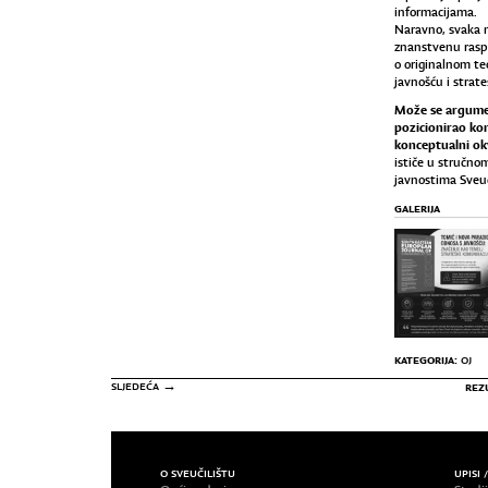
informacijama.
Naravno, svaka 
znanstvenu raspr
o originalnom te
javnošću i strat
Može se argument
pozicionirao ko
konceptualni ok
ističe u stručno
javnostima Sveuči
GALERIJA
KATEGORIJA:
OJ
SLJEDEĆA →
REZ
O SVEUČILIŠTU
UPISI 