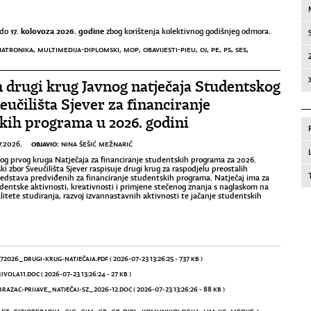
17. kolovoza 2026. godine
do
zbog korištenja kolektivnog godišnjeg odmora.
ATRONIKA
,
MULTIMEDIJA-DIPLOMSKI
,
MOP
,
OBAVIJESTI-PIEU
,
OJ
,
PE
,
PS
,
SES
,
 drugi krug Javnog natječaja Studentskog
eučilišta Sjever za financiranje
kih programa u 2026. godini
OBJAVIO:
7.2026.
NINA ŠEŠIĆ MEŽNARIĆ
g prvog kruga Natječaja za financiranje studentskih programa za 2026.
i zbor Sveučilišta Sjever raspisuje drugi krug za raspodjelu preostalih
redstava predviđenih za financiranje studentskih programa. Natječaj ima za
tudentske aktivnosti, kreativnosti i primjene stečenog znanja s naglaskom na
itete studiranja, razvoj izvannastavnih aktivnosti te jačanje studentskih
072026_DRUGI-KRUG-NATJEČAJA.PDF
( 2026-07-23 13:26:25 - 737 KB )
IVOLA11.DOC
( 2026-07-23 13:26:24 - 27 KB )
RAZAC-PRIJAVE_NATJEČAJ-SZ_2026-12.DOC
( 2026-07-23 13:26:26 - 88 KB )