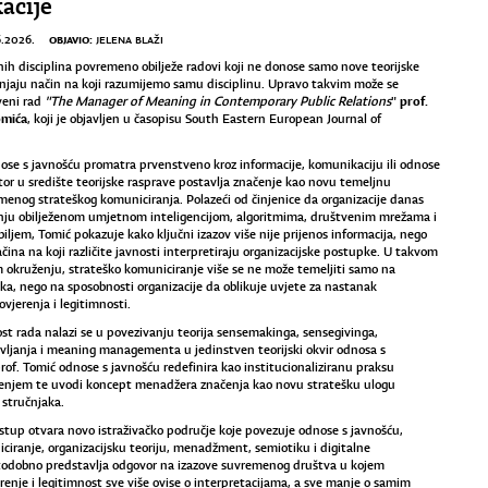
acije
OBJAVIO:
6.2026.
JELENA BLAŽI
ih disciplina povremeno obilježe radovi koji ne donose samo nove teorijske
njaju način na koji razumijemo samu disciplinu. Upravo takvim može se
prof.
veni rad
"The Manager of Meaning in Contemporary Public Relations
"
omića
, koji je objavljen u časopisu South Eastern European Journal of
se s javnošću promatra prvenstveno kroz informacije, komunikaciju ili odnose
tor u središte teorijske rasprave postavlja značenje kao novu temeljnu
menog strateškog komuniciranja. Polazeći od činjenice da organizacije danas
enju obilježenom umjetnom inteligencijom, algoritmima, društvenim mrežama i
iljem, Tomić pokazuje kako ključni izazov više nije prijenos informacija, nego
čina na koji različite javnosti interpretiraju organizacijske postupke. U takvom
okruženju, strateško komuniciranje više se ne može temeljiti samo na
ka, nego na sposobnosti organizacije da oblikuje uvjete za nastanak
vjerenja i legitimnosti.
st rada nalazi se u povezivanju teorija sensemakinga, sensegivinga,
vljanja i meaning managementa u jedinstven teorijski okvir odnosa s
rof. Tomić odnose s javnošću redefinira kao institucionaliziranu praksu
čenjem te uvodi koncept menadžera značenja kao novu stratešku ulogu
stručnjaka.
ristup otvara novo istraživačko područje koje povezuje odnose s javnošću,
ciranje, organizacijsku teoriju, menadžment, semiotiku i digitalne
stodobno predstavlja odgovor na izazove suvremenog društva u kojem
erenje i legitimnost sve više ovise o interpretacijama, a sve manje o samim