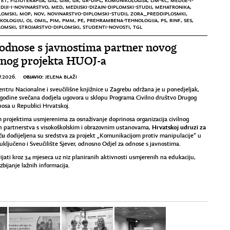
,
ET
,
FIZIOTERAPIJA
,
GIG
,
GIM
,
GR
,
GR-DIPL
,
KOMUNIKOLOGIJA
,
LIM-KC
,
MEDIJE-I-
DIJI-I-NOVINARSTVO
,
MED
,
MEDIJSKI-DIZAJN-DIPLOMSKI-STUDIJ
,
MEHATRONIKA
,
LOMSKI
,
MOP
,
NOV
,
NOVINARSTVO-DIPLOMSKI-STUDIJ
,
ZORA_PREDDIPLOSMKI
,
KOLOGIJU
,
OJ
,
OMIL
,
PIM
,
PMM
,
PE
,
PREHRAMBENA-TEHNOLOGIJA
,
PS
,
RINF
,
SES
,
LOMSKI
,
STROJARSTVO-DIPLOMSKI
,
STUDENTI-NOVOSTI
,
TGL
 odnose s javnostima partner novog
vnog projekta HUOJ-a
OBJAVIO:
7.2026.
JELENA BLAŽI
tru Nacionalne i sveučilišne knjižnice u Zagrebu održana je u ponedjeljak,
 godine svečana dodjela ugovora u sklopu Programa Civilno društvo Drugog
nosa u Republici Hrvatskoj.
projektima usmjerenima za osnaživanje doprinosa organizacija civilnog
Hrvatskoj udruzi za
ih partnerstva s visokoškolskim i obrazovnim ustanovama,
šću
dodijeljena su sredstva za projekt „Komunikacijom protiv manipulacije“ u
 uključeno i Sveučilište Sjever, odnosno Odjel za odnose s javnostima.
vijati kroz 34 mjeseca uz niz planiranih aktivnosti usmjerenih na edukaciju,
zbijanje lažnih informacija.