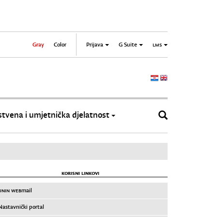
Gray
Color
Prijava
G Suite
LMS
tvena i umjetnička djelatnost
KORISNI LINKOVI
UNIN WEB
mail
Nastavnički portal