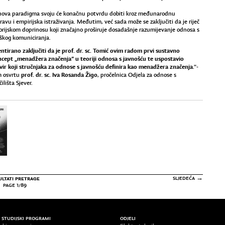
nova paradigma svoju će konačnu potvrdu dobiti kroz međunarodnu
avu i empirijska istraživanja. Međutim, već sada može se zaključiti da je riječ
orijskom doprinosu koji značajno proširuje dosadašnje razumijevanje odnosa s
eškog komuniciranja.
irano zaključiti da je prof. dr. sc. Tomić ovim radom prvi sustavno
ncept „menadžera značenja” u teoriji odnosa s javnošću te uspostavio
vir koji stručnjaka za odnose s javnošću definira kao menadžera značenja
."-
prof. dr. sc. Iva Rosanda Žigo
m osvrtu
, pročelnica Odjela za odnose s
lišta Sjever.
ULTATI PRETRAGE
SLJEDEĆA →
PAGE 1/89
/ STUDIJSKI PROGRAMI
ODJELI