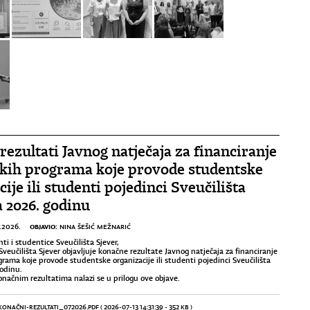
rezultati Javnog natječaja za financiranje
kih programa koje provode studentske
ije ili studenti pojedinci Sveučilišta
a 2026. godinu
OBJAVIO:
.2026.
NINA ŠEŠIĆ MEŽNARIĆ
i i studentice Sveučilišta Sjever,
Sveučilišta Sjever objavljuje konačne rezultate Javnog natječaja za financiranje
rama koje provode studentske organizacije ili studenti pojedinci Sveučilišta
godinu.
konačnim rezultatima nalazi se
u prilogu ove objave.
KONAČNI-REZULTATI_072026.PDF
( 2026-07-13 14:31:39 - 352 KB )