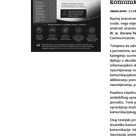
komunik
OBJAVLJENO:
27.0
Razvoj znanstven
uvide, nego mije
smatrati znanst
dr. sc. Zorana T
Communication.
"Umjesto da odno
s javnostima, au
kategoriju suvre
djeluju u okruž
informacijskim ob
razumijevanje na
komunikacijskom 
oblikovanju poru
razumijevanja, po
Posebna vrijedno
simboličkog upra
javnošću. Time p
upravljanja zna
komunikacijskog 
Ovaj teorijski p
strateško komuni
komunikacije. I
reputacija, povj