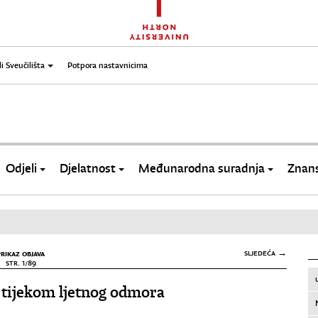
li Sveučilišta
Potpora nastavnicima
Odjeli
Djelatnost
Međunarodna suradnja
Znans
PRIKAZ OBJAVA
SLJEDEĆA →
STR. 1/89
 tijekom ljetnog odmora