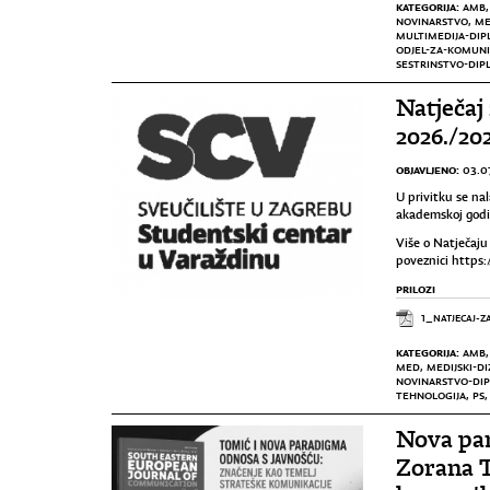
KATEGORIJA:
AMB
NOVINARSTVO
,
ME
MULTIMEDIJA-DIP
ODJEL-ZA-KOMUNI
SESTRINSTVO-DIP
Natječaj
2026./202
OBJAVLJENO:
03.0
U privitku se na
akademskoj godi
Više o Natječaju
poveznici
https:
PRILOZI
1_NATJECAJ-
KATEGORIJA:
AMB
MED
,
MEDIJSKI-DI
NOVINARSTVO-DIP
TEHNOLOGIJA
,
PS
Nova par
Zorana T