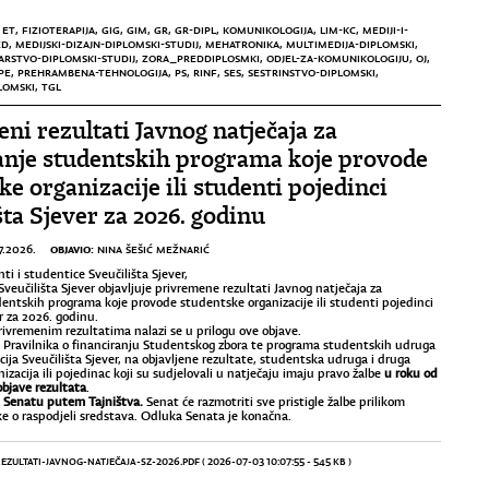
,
ET
,
FIZIOTERAPIJA
,
GIG
,
GIM
,
GR
,
GR-DIPL
,
KOMUNIKOLOGIJA
,
LIM-KC
,
MEDIJI-I-
ED
,
MEDIJSKI-DIZAJN-DIPLOMSKI-STUDIJ
,
MEHATRONIKA
,
MULTIMEDIJA-DIPLOMSKI
,
ARSTVO-DIPLOMSKI-STUDIJ
,
ZORA_PREDDIPLOSMKI
,
ODJEL-ZA-KOMUNIKOLOGIJU
,
OJ
,
PE
,
PREHRAMBENA-TEHNOLOGIJA
,
PS
,
RINF
,
SES
,
SESTRINSTVO-DIPLOMSKI
,
LOMSKI
,
TGL
ni rezultati Javnog natječaja za
anje studentskih programa koje provode
ke organizacije ili studenti pojedinci
šta Sjever za 2026. godinu
OBJAVIO:
7.2026.
NINA ŠEŠIĆ MEŽNARIĆ
i i studentice Sveučilišta Sjever,
Sveučilišta Sjever objavljuje privremene rezultati Javnog natječaja za
dentskih programa koje provode studentske organizacije ili studenti pojedinci
r za 2026. godinu.
privremenim rezultatima nalazi se
u prilogu ove objave.
 Pravilnika o financiranju Studentskog zbora te programa studentskih udruga
cija Sveučilišta Sjever, na objavljene rezultate, studentska udruga i druga
zacija ili pojedinac koji su sudjelovali u natječaju imaju pravo žalbe
u roku od
bjave rezultata
.
i Senatu putem Tajništva.
Senat će razmotriti sve pristigle žalbe prilikom
 o raspodjeli sredstava. Odluka Senata je konačna.
EZULTATI-JAVNOG-NATJEČAJA-SZ-2026.PDF
( 2026-07-03 10:07:55 - 545 KB )