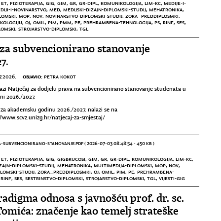
,
ET
,
FIZIOTERAPIJA
,
GIG
,
GIM
,
GR
,
GR-DIPL
,
KOMUNIKOLOGIJA
,
LIM-KC
,
MEDIJE-I-
DIJI-I-NOVINARSTVO
,
MED
,
MEDIJSKI-DIZAJN-DIPLOMSKI-STUDIJ
,
MEHATRONIKA
,
LOMSKI
,
MOP
,
NOV
,
NOVINARSTVO-DIPLOMSKI-STUDIJ
,
ZORA_PREDDIPLOSMKI
,
KOLOGIJU
,
OJ
,
OMIL
,
PIM
,
PMM
,
PE
,
PREHRAMBENA-TEHNOLOGIJA
,
PS
,
RINF
,
SES
,
LOMSKI
,
STROJARSTVO-DIPLOMSKI
,
TGL
 za subvencionirano stanovanje
7.
OBJAVIO:
7.2026.
PETRA KOKOT
lazi Natječaj za dodjelu prava na subvencionirano stanovanje studenata u
ni 2026./2027.
 za akademsku godinu 2026./2027. nalazi se na
//www.scvz.unizg.hr/natjecaj-za-smjestaj/
ZA-SUBVENCIONIRANO-STANOVANJE.PDF
( 2026-07-03 08:48:54 - 450 KB )
,
ET
,
FIZIOTERAPIJA
,
GIG
,
GIGBRUCOSI
,
GIM
,
GR
,
GR-DIPL
,
KOMUNIKOLOGIJA
,
LIM-KC
,
ZAJN-DIPLOMSKI-STUDIJ
,
MEHATRONIKA
,
MULTIMEDIJA-DIPLOMSKI
,
MOP
,
NOV
,
LOMSKI-STUDIJ
,
ZORA_PREDDIPLOSMKI
,
OJ
,
OMIL
,
PIM
,
PE
,
PREHRAMBENA-
,
RINF
,
SES
,
SESTRINSTVO-DIPLOMSKI
,
STROJARSTVO-DIPLOMSKI
,
TGL
,
VIJESTI-GIG
adigma odnosa s javnošću prof. dr. sc.
omića: značenje kao temelj strateške