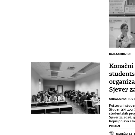
KATEGORIJA:
OJ
Konačni 
students
organizac
Sjever z
OBJAVLJENO:
13.07
Poštovani student
Studentski zbor 
studentskih prog
Sjever za 2026. 
Popis prijava s 
PRILOZI
NATJEČAJ-SZ_