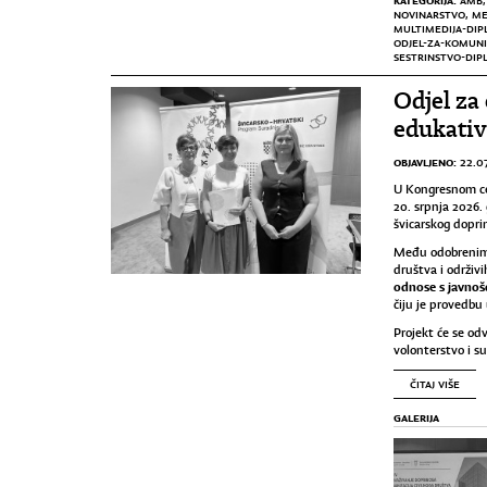
AMB
NOVINARSTVO
,
ME
MULTIMEDIJA-DIP
ODJEL-ZA-KOMUNI
SESTRINSTVO-DIP
Odjel za
edukati
OBJAVLJENO:
22.0
U Kongresnom cen
20. srpnja 2026.
švicarskog dopri
Među odobrenim 
društva i održiv
odnose s javno
čiju je provedbu
Projekt će se od
volonterstvo i su
ČITAJ VIŠE
GALERIJA