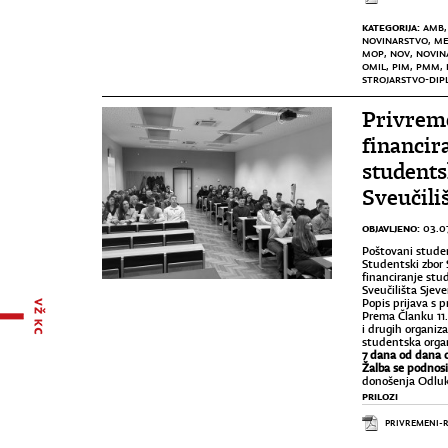
KATEGORIJA:
AMB
NOVINARSTVO
,
M
MOP
,
NOV
,
NOVIN
OMIL
,
PIM
,
PMM
,
STROJARSTVO-DIP
Privreme
financir
students
Sveučili
OBJAVLJENO:
03.0
Poštovani student
Studentski zbor 
financiranje stu
Sveučilišta Sjeve
Popis prijava s 
Prema Članku 11.
i drugih organiza
studentska organi
7 dana od dana o
Žalba se podnos
donošenja Odluke
PRILOZI
PRIVREMENI-R