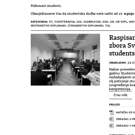
Poštovani studenti,
27. srpnja
Obavještavamo Vas da studentska služba neće raditi od
KATEGORIJA:
ET
,
FIZIOTERAPIJA
,
GIG
,
GIGBRUCOSI
,
GIM
,
GR
,
GR-DIPL
,
MEH
SESTRINSTVO-DIPLOMSKI
,
STROJARSTVO-DIPLOMSKI
,
TGL
Raspisan
zbora Sv
students
OBJAVLJENO:
23.0
Nakon provedeno
godinu Studentsk
nedodijeljenih s
cilj poticanje s
unapređenje kval
kompetencija.
ČITAJ VIŠE
PRILOZI
NATJEČAJ-SZ-
OBRAZAC-2-PR
OBRAZAC-1-OB
KATEGORIJA: