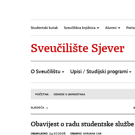
Studentski kutak
Sveučilišna knjižnica
Alumni
Porta
Sveučilište Sjever
O Sveučilištu
Upisi / Studijski programi
POČETNA
ODNOSI S JAVNOSTIMA
SLJEDEĆA →
Obavijest o radu studentske službe
OBJAVLJENO:
OBJAVIO:
24.07.2026.
MIRJANA CAR