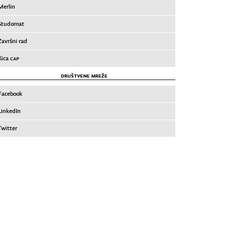
Merlin
Studomat
Završni rad
Xica
CAP
DRUŠTVENE MREŽE
Facebook
LinkedIn
Twitter