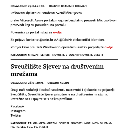
OBJAVLJENO:
OBJAVIO:
29.04.2020.
BRANIMIR KOLMAN
Poštovani djelatnici i studenti Sveučilišta Sjever,
preko Microsoft Azure portala mogu se besplatno preuzeti Microsoft-ovi
proizvodi koji su ponuđeni na portalu.
ovdje
Poveznica za portal nalazi se
.
Za prijavu koristite @unin.hr AAI@EduHr elektronički identitet.
ovdje
Primjer kako preuzeti Windows 10 operativni sustav pogledajte
.
KATEGORIJA:
MREZNI_SERVISI_NOVOSTI
,
STUDENTI-NOVOSTI
,
VIJESTI
Sveučilište Sjever na društvenim
mrežama
OBJAVLJENO:
OBJAVIO:
26.01.2019.
ADMIN
Dragi naši sadašnji i budući studenti, nastavnici i djelatnici te prijatelji
Sveučilišta, Sveučilište Sjever prisutno je na društvenim mrežama.
Potražite nas i spojite se s našim profilima!
Facebook
Instagram
Twitter
KATEGORIJA:
ET
,
GR
,
MED
,
MREZNI_SERVISI_NOVOSTI
,
MOP
,
NOV
,
OJ
,
PMM
,
PE
,
PS
,
SES
,
TGL
,
TV
,
VIJESTI