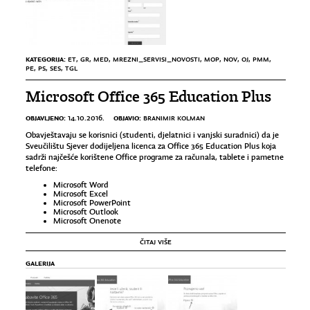
KATEGORIJA:
ET
,
GR
,
MED
,
MREZNI_SERVISI_NOVOSTI
,
MOP
,
NOV
,
OJ
,
PMM
,
PE
,
PS
,
SES
,
TGL
Microsoft Office 365 Education Plus
OBJAVLJENO:
OBJAVIO:
14.10.2016.
BRANIMIR KOLMAN
Obavještavaju se korisnici (studenti, djelatnici i vanjski suradnici) da je
Sveučilištu Sjever dodijeljena licenca za Office 365 Education Plus koja
sadrži najčešće korištene Office programe za računala, tablete i pametne
telefone:
Microsoft Word
Microsoft Excel
Microsoft PowerPoint
Microsoft Outlook
Microsoft Onenote
ČITAJ VIŠE
GALERIJA