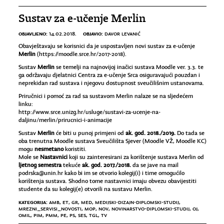
Sustav za e-učenje Merlin
OBJAVLJENO:
OBJAVIO:
14.02.2018.
DAVOR LEVANIĆ
Obavještavaju se korisnici da je uspostavljen novi sustav za e-učenje
Merlin
(
https://moodle.srce.hr/2017-2018
).
Sustav
Merlin
se temelji na najnovijoj inačici sustava Moodle ver. 3.3. te
ga održavaju djelatnici Centra za e-učenje Srca osiguravajući pouzdan i
neprekidan rad sustava i njegovu dostupnost sveučilišnim ustanovama.
Priručnici i pomoć za rad sa sustavom Merlin nalaze se na sljedećem
linku:
http://www.srce.unizg.hr/usluge/sustavi-za-ucenje-na-
daljinu/merlin/prirucnici-i-animacije
Sustav
Merlin
će biti u punoj primjeni od
ak. god. 2018./2019.
Do tada se
oba trenutna Moodle sustava Sveučilišta Sjever (Moodle VŽ, Moodle KC)
mogu
nesmetano
koristiti.
Mole se
Nastavnici
koji su zainteresirani za korištenje sustava Merlin od
ljetnog semestra
tekuće
ak. god. 2017./2018.
da se jave na mail
podrska@unin.hr
kako bi im se otvorio kolegij(i) i time omogućilo
korištenja sustava. Shodno tome nastavnici imaju obvezu obavijestiti
studente da su kolegij(e) otvorili na sustavu Merlin.
KATEGORIJA:
AMB
,
ET
,
GR
,
MED
,
MEDIJSKI-DIZAJN-DIPLOMSKI-STUDIJ
,
MREZNI_SERVISI_NOVOSTI
,
MOP
,
NOV
,
NOVINARSTVO-DIPLOMSKI-STUDIJ
,
OJ
,
OMIL
,
PIM
,
PMM
,
PE
,
PS
,
SES
,
TGL
,
TV