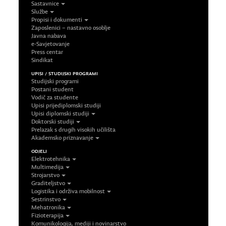
Sastavnice
Službe
Propisi i dokumenti
Zaposlenici – nastavno osoblje
Javna nabava
e-Savjetovanje
Press centar
Sindikat
UPISI / STUDIJSKI PROGRAMI
Studijski programi
Postani student
Vodič za studente
Upisi prijediplomski studiji
Upisi diplomski studiji
Doktorski studiji
Prelazak s drugih visokih učilišta
Akademsko priznavanje
ODJELI
Elektrotehnika
Multimedija
Strojarstvo
Graditeljstvo
Logistika i održiva mobilnost
Sestrinstvo
Mehatronika
Fizioterapija
Komunikologija, mediji i novinarstvo