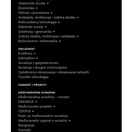
Umjetnički studiji
Ekonomija
Odnosi s javnostima
Ambalaža, recikliranje i zaštita okoliša
Prehrambena tehnologija
Doktorski studiji
Geodezija i geomatika
Zaštita okoliša, recikliranje i ambalaža
Računarstvo i informatika
DJELATNOST
Kvaliteta
Izdavaštvo
Suradnja s gospodarstvom
Suradnja s drugim institucijama
Cjeloživotno obrazovanje i obrazovanje odraslih
Transfer tehnologija
ZNANOST I PROJEKTI
MEĐUNARODNA SURADNJA
Međunarodna suradnja – novosti
ERASMUS
Međunarodni projekti
CEEPUS
Poziv na međunarodnu suradnju
Međunarodni ugovori o suradnji
Rangiranje
Kontakt