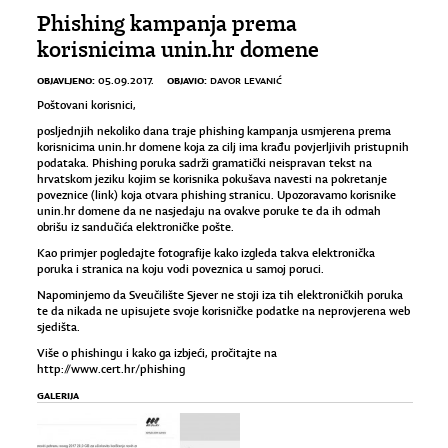
Phishing kampanja prema
korisnicima unin.hr domene
OBJAVLJENO:
OBJAVIO:
05.09.2017.
DAVOR LEVANIĆ
Poštovani korisnici,
posljednjih nekoliko dana traje phishing kampanja usmjerena prema
korisnicima unin.hr domene koja za cilj ima krađu povjerljivih pristupnih
podataka. Phishing poruka sadrži gramatički neispravan tekst na
hrvatskom jeziku kojim se korisnika pokušava navesti na pokretanje
poveznice (link) koja otvara phishing stranicu. Upozoravamo korisnike
unin.hr domene da ne nasjedaju na ovakve poruke te da ih odmah
obrišu iz sandučića elektroničke pošte.
Kao primjer pogledajte fotografije kako izgleda takva elektronička
poruka i stranica na koju vodi poveznica u samoj poruci.
Napominjemo da Sveučilište Sjever ne stoji iza tih elektroničkih poruka
te da nikada ne upisujete svoje korisničke podatke na neprovjerena web
sjedišta.
Više o phishingu i kako ga izbjeći, pročitajte na
http://www.cert.hr/phishing
GALERIJA