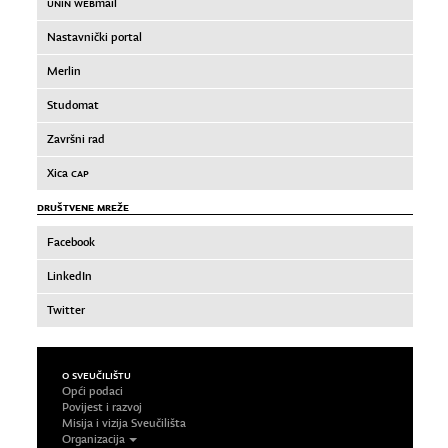
UNIN WEB
mail
Nastavnički portal
Merlin
Studomat
Završni rad
Xica
CAP
DRUŠTVENE MREŽE
Facebook
LinkedIn
Twitter
O SVEUČILIŠTU
Opći podaci
Povijest i razvoj
Misija i vizija Sveučilišta
Organizacija