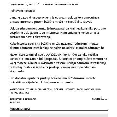
OBJAVLJENO:
OBJAVIO:
19.02.2016.
BRANIMIR KOLMAN
Poštovani korisnici,
dana 19.02.2016. uspostavljena je eduroam usluga koja omogućava
pristup internetu putem bežične mreže na Sveučilištu Sjever.
Usluga eduroam je sigurna, jednostavna i za krajnjeg korisnika potpuno
besplatna usluga pristupa Internetu. Namjenjena je korisnicima iz
sustava znanosti i obrazovanja.
Kako biste se spojili na bežičnu mrežu nazvanu "eduroam" morate
installer.eduroam.hr
skinuti eduroam installer koji se nalazi na adresi:
Nakon što ste unijeli svoju AAI@EduHr korisničku oznaku (oblika:
korisnicko_ime@unin.hr) i pripadajuću lozinku pristupiti ćete stranici na
kojoj možete skinuti, u ovisnosti o vašem uređaju eduroam installer koji
će konfigurirati vaš uređaj za pristup bežičnoj mreži po eduroam
standardu.
Sve dodatne upute za pristup bežičnoj mreži "eduroam" možete
www.eduroam.hr
potražiti na slijedećem linku:
KATEGORIJA:
ET
,
GR
,
MED
,
MREZNI_SERVISI_NOVOSTI
,
MOP
,
NOV
,
OJ
,
PMM
,
PE
,
PS
,
SES
,
TGL
REZULTATI PRETRAGE
SLJEDEĆA →
PAGE 1/2
KORISNI LINKOVI