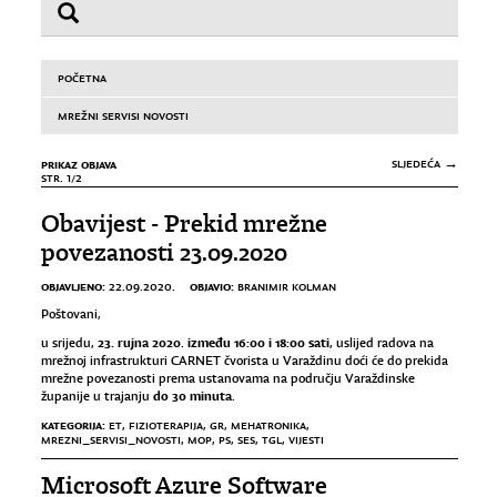
POČETNA
MREŽNI SERVISI NOVOSTI
PRIKAZ OBJAVA
SLJEDEĆA →
STR. 1/2
Obavijest - Prekid mrežne
povezanosti 23.09.2020
OBJAVLJENO:
OBJAVIO:
22.09.2020.
BRANIMIR KOLMAN
Poštovani,
23. rujna 2020
između 16:00 i 18:00 sati
u srijedu,
.
, uslijed radova na
mrežnoj infrastrukturi CARNET čvorista u Varaždinu doći će do prekida
mrežne povezanosti prema ustanovama na području Varaždinske
do 30 minuta
županije u trajanju
.
KATEGORIJA:
ET
,
FIZIOTERAPIJA
,
GR
,
MEHATRONIKA
,
MREZNI_SERVISI_NOVOSTI
,
MOP
,
PS
,
SES
,
TGL
,
VIJESTI
Microsoft Azure Software