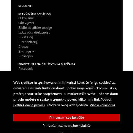
STUDENTI
SVEUČILIŠNA KNJIŽNICA
O knjižnici
Obavijesti
Bibliometrijske usluge
Izdavačka djelatnost
E-katalog
E-repozitorij
E-baze
E-knjige
E-časopisi
PRATITE NAS NA DRUŠTVENIM MREŽAMA
Facebook
LinkedIn
Google Plus
Web sjedište https://www.unin.hr koristi kolačiće (engl. cookies) za
Twitter
ostvarenje nužnih funkcionalnosti, poboljšanje korisničkog iskustva,
Impressum
praćenje statistike posjećenosti i u marketinške svrhe. Jednom danu
Uvjeti korištenja
privolu možete u svakom trenutku povući klikom na link
Povuci
Pravila privatnosti
Povuci GDPR Cookie privolu
GDPR Cookie privolu
u footeru ovog web sjedišta.
Više o kolačićima
Prihvaćam sve kolačiće
Copyright © 2023 Sveučilište Sjever | University North. All
Rights Reserved.
Prihvaćam samo nužne kolačiće