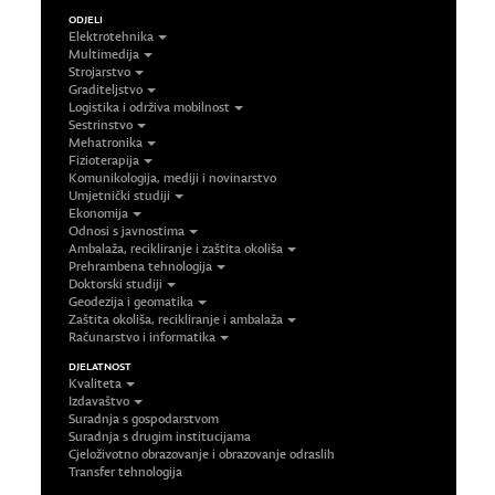
ODJELI
Elektrotehnika
Multimedija
Strojarstvo
Graditeljstvo
Logistika i održiva mobilnost
Sestrinstvo
Mehatronika
Fizioterapija
Komunikologija, mediji i novinarstvo
Umjetnički studiji
Ekonomija
Odnosi s javnostima
Ambalaža, recikliranje i zaštita okoliša
Prehrambena tehnologija
Doktorski studiji
Geodezija i geomatika
Zaštita okoliša, recikliranje i ambalaža
Računarstvo i informatika
DJELATNOST
Kvaliteta
Izdavaštvo
Suradnja s gospodarstvom
Suradnja s drugim institucijama
Cjeloživotno obrazovanje i obrazovanje odraslih
Transfer tehnologija