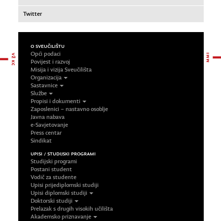
Twitter
O SVEUČILIŠTU
Opći podaci
Povijest i razvoj
Misija i vizija Sveučilišta
Organizacija
Sastavnice
Službe
Propisi i dokumenti
Zaposlenici – nastavno osoblje
Javna nabava
e-Savjetovanje
Press centar
Sindikat
UPISI / STUDIJSKI PROGRAMI
Studijski programi
Postani student
Vodič za studente
Upisi prijediplomski studiji
Upisi diplomski studiji
Doktorski studiji
Prelazak s drugih visokih učilišta
Akademsko priznavanje