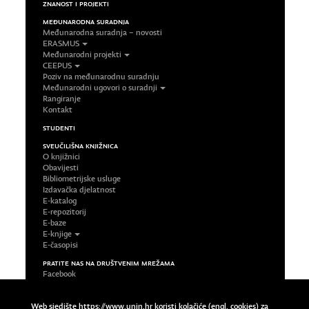
ZNANOST I PROJEKTI
MEĐUNARODNA SURADNJA
Međunarodna suradnja – novosti
ERASMUS
Međunarodni projekti
CEEPUS
Poziv na međunarodnu suradnju
Međunarodni ugovori o suradnji
Rangiranje
Kontakt
STUDENTI
SVEUČILIŠNA KNJIŽNICA
O knjižnici
Obavijesti
Bibliometrijske usluge
Izdavačka djelatnost
E-katalog
E-repozitorij
E-baze
E-knjige
E-časopisi
PRATITE NAS NA DRUŠTVENIM MREŽAMA
Facebook
LinkedIn
Google Plus
Web sjedište https://www.unin.hr koristi kolačiće (engl. cookies) za
Twitter