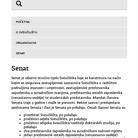
POČETNA
O SVEUČILIŠTU
ORGANIZACIJA
SENAT
Senat
Senat je izborno stručno tijelo Sveučilišta koje se konstituira na način
kojim se osigurava zastupljenost sastavnica Sveučilišta u različitim
područjima znanosti i umjetnosti, zastupljenost predstavnika
zaposlenika u suradničkim zvanjima, predstavnika ostalih zaposlenika
(nenastavno osoblje) te studentskih predstavnika. Mandat članova
Senata traje 3 godine i može se ponoviti. Rektor saziva i predsjedava
sjednicama Senata i član je Senata po položaju. Ostali članovi Senata su:
prorektori Sveučilišta, po položaju
pročelnici odjela Sveučilišta, po položaju
pročelnici odsjeka Sveučilišta/voditelji doktorskih studija, po
položaju
dva predstavnika zaposlenika na suradničkom radnom mjestu
jedan predstavnik ostalih zaposlenika (nenastavno osoblje)