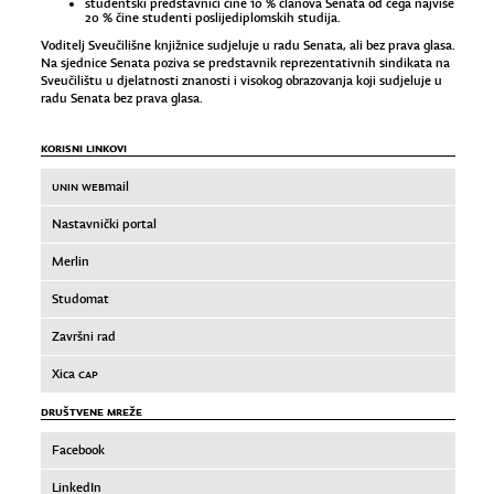
studentski predstavnici čine 10 % članova Senata od čega najviše
20 % čine studenti poslijediplomskih studija.
Voditelj Sveučilišne knjižnice sudjeluje u radu Senata, ali bez prava glasa.
Na sjednice Senata poziva se predstavnik reprezentativnih sindikata na
Sveučilištu u djelatnosti znanosti i visokog obrazovanja koji sudjeluje u
radu Senata bez prava glasa.
KORISNI LINKOVI
UNIN WEB
mail
Nastavnički portal
Merlin
Studomat
Završni rad
Xica
CAP
DRUŠTVENE MREŽE
Facebook
LinkedIn