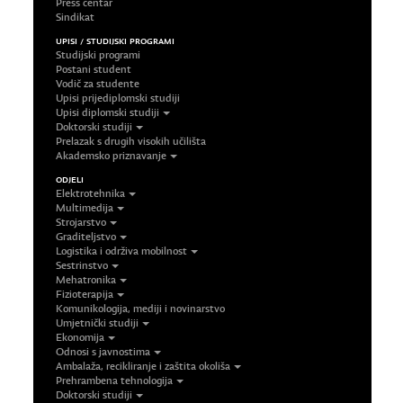
Press centar
Sindikat
UPISI / STUDIJSKI PROGRAMI
Studijski programi
Postani student
Vodič za studente
Upisi prijediplomski studiji
Upisi diplomski studiji
Doktorski studiji
Prelazak s drugih visokih učilišta
Akademsko priznavanje
ODJELI
Elektrotehnika
Multimedija
Strojarstvo
Graditeljstvo
Logistika i održiva mobilnost
Sestrinstvo
Mehatronika
Fizioterapija
Komunikologija, mediji i novinarstvo
Umjetnički studiji
Ekonomija
Odnosi s javnostima
Ambalaža, recikliranje i zaštita okoliša
Prehrambena tehnologija
Doktorski studiji