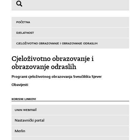
POČETNA
DJELATNOST
CJELOŽIVOTNO OBRAZOVANJE I OBRAZOVANJE ODRASLIH
Cjeloživotno obrazovanje i
obrazovanje odraslih
Programi cjeloživotnog obrazovanja Sveučilišta Sjever
Obavijesti
KORISNI LINKOVI
UNIN WEB
mail
Nastavnički portal
Merlin