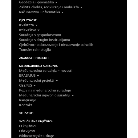
Geodezija i geomatika
Zaštita okoliša, recikliranje i ambalaža
Računarstvo i informatika
DJELATNOST
Kvaliteta
Izdavaštvo
Suradnja s gospodarstvom
Suradnja s drugim institucijama
Cjeloživotno obrazovanje i obrazovanje odraslih
Transfer tehnologija
ZNANOST I PROJEKTI
MEĐUNARODNA SURADNJA
Međunarodna suradnja – novosti
ERASMUS
Međunarodni projekti
CEEPUS
Poziv na međunarodnu suradnju
Međunarodni ugovori o suradnji
Rangiranje
Kontakt
STUDENTI
SVEUČILIŠNA KNJIŽNICA
O knjižnici
Obavijesti
Bibliometrijske usluge