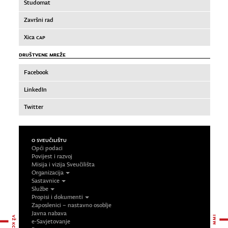
Studomat
Završni rad
Xica
CAP
DRUŠTVENE MREŽE
Facebook
LinkedIn
Twitter
O SVEUČILIŠTU
Opći podaci
Povijest i razvoj
Misija i vizija Sveučilišta
Organizacija
Sastavnice
Službe
Propisi i dokumenti
Zaposlenici – nastavno osoblje
Javna nabava
e-Savjetovanje