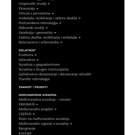
Umjetnički studiji
Ekonomija
Odnosi s javnostima
Ambalaža, recikliranje i zaštita okoliša
Prehrambena tehnologija
Doktorski studiji
Geodezija i geomatika
Zaštita okoliša, recikliranje i ambalaža
Računarstvo i informatika
DJELATNOST
Kvaliteta
Izdavaštvo
Suradnja s gospodarstvom
Suradnja s drugim institucijama
Cjeloživotno obrazovanje i obrazovanje odraslih
Transfer tehnologija
ZNANOST I PROJEKTI
MEĐUNARODNA SURADNJA
Međunarodna suradnja – novosti
ERASMUS
Međunarodni projekti
CEEPUS
Poziv na međunarodnu suradnju
Međunarodni ugovori o suradnji
Rangiranje
Kontakt