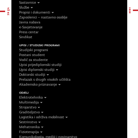
Sastavnice
Službe
Propisi i dokumenti
Zaposlenici – nastavno osoblje
Javna nabava
e-Savjetovanje
Press centar
Sindikat
UPISI / STUDIJSKI PROGRAMI
Studijski programi
Postani student
Vodič za studente
Upisi prijediplomski studiji
Upisi diplomski studiji
Doktorski studiji
Prelazak s drugih visokih učilišta
Akademsko priznavanje
ODJELI
Elektrotehnika
Multimedija
Strojarstvo
Graditeljstvo
Logistika i održiva mobilnost
Sestrinstvo
Mehatronika
Fizioterapija
Komunikologija, mediji i novinarstvo