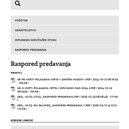
POČETNA
GRADITELJSTVO
DIPLOMSKI SVEUČILIŠNI STUDIJ
RASPORED PREDAVANJA
Raspored predavanja
PRIVITCI
GR-PD-UVJETI-POLAGANJA-ISPITA-I-ZAVRŠNI-RADOVI-1.PDF
( 2024-10-21 08:16:03
- 165 KB )
GR-D-UVJETI-POLAGANJA-ISPITA-I-DIPLOMSKI-RAD-2024-2.PDF
( 2024-10-23
08:15:50 - 216 KB )
GRD_-02.03.-07.03._RASPORED-PREDAVANJA..PDF
( 2026-02-25 08:08:48 - 171 KB
)
GRD_-16.03.-DO-DALJNJEG_RASPORED-PREDAVANJA.-1.PDF
( 2026-03-12 14:12:12 -
170 KB )
KORISNI LINKOVI