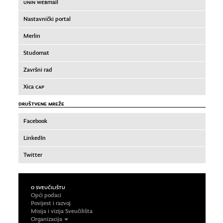
UNIN WEB
mail
Nastavnički portal
Merlin
Studomat
Završni rad
Xica
CAP
DRUŠTVENE MREŽE
Facebook
LinkedIn
Twitter
O SVEUČILIŠTU
Opći podaci
Povijest i razvoj
Misija i vizija Sveučilišta
Organizacija