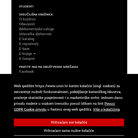
STUDENTI
SVEUČILIŠNA KNJIŽNICA
O knjižnici
Obavijesti
Bibliometrijske usluge
Izdavačka djelatnost
E-katalog
E-repozitorij
E-baze
E-knjige
E-časopisi
PRATITE NAS NA DRUŠTVENIM MREŽAMA
Facebook
LinkedIn
Google Plus
Web sjedište https://www.unin.hr koristi kolačiće (engl. cookies) za
Twitter
ostvarenje nužnih funkcionalnosti, poboljšanje korisničkog iskustva,
Impressum
praćenje statistike posjećenosti i u marketinške svrhe. Jednom danu
Uvjeti korištenja
privolu možete u svakom trenutku povući klikom na link
Povuci
Pravila privatnosti
Povuci GDPR Cookie privolu
GDPR Cookie privolu
u footeru ovog web sjedišta.
Više o kolačićima
Prihvaćam sve kolačiće
Copyright © 2023 Sveučilište Sjever | University North. All
Rights Reserved.
Prihvaćam samo nužne kolačiće