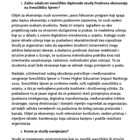
Zašto odabrati sveučilišni diplomski studij Poslovna ekonomija
na Sveučilištu Sjever?
Odjel za ekonomiju nudi suvremen, jasno fokusiran program koji spaja
jaku baznu ekonomiju s realnim poslovnim izazovima, te nudi osobni
pristupom svakom studentu. Naša tri smjera izgrađeni su oko
projektnog rada na stvarnim slučajevima iz prakse, te modelima učenja
koji su u skladu s novim digitalnim trendovima u svijetu. Kolegiji nude
jasne ishode učenja koje su poslodavci okarakterizirali kao najvažnije.
Studij je organiziran tako da zaposleni studenti (izvanredni) mogu
održivo balansirati obveze, a dodatnu prednost donose mobilnosti i
stručne prakse u Europi, te sustavna individualna podrška kroz naš
(mentorsko savjetovanje, radionice, individualni plan učenja). To za
studenta znači brže stvaranje koje se odmah mogu primijeniti u poslu.
Nadalje, učinkovitost našeg okruženja potvrđuje i međunarodno
rangiranje Sveučilišta Sjever u Times Higher Education Impact Rankings
2025. Sveučilište Sjever je uvršteno među 25% najboljih sveučilišta u
svijetu, a što je nedvojbeno potvrda kvalitete i društvenog učinka. Za
poslodavce to je jasan signal da će polaznici steći primjenjiva znanja
(poslovna inteligencija, digitalna transformacija, međunarodne tržišne
strategije, razvoj destinacija) i donijeti mjerljiv napredak za organizaciju;
od boljih odluka temeljenih na podacima do bržeg razvoja proizvoda i
kanala. Odjel za ekonomiju nudi relevantan kurikulum, osobni pristup i
mjerljive ishode; kombinaciju koja ubrzava karijeru i podiže rezultate
organizacija.
Kome je studij namijenjen?
Studij je namijenjen pristupnicima koji su završili sveučilišni ili stručni