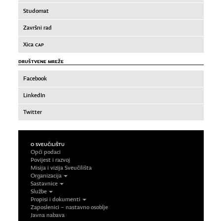
Studomat
Završni rad
Xica
CAP
DRUŠTVENE MREŽE
Facebook
LinkedIn
Twitter
O SVEUČILIŠTU
Opći podaci
Povijest i razvoj
Misija i vizija Sveučilišta
Organizacija
Sastavnice
Službe
Propisi i dokumenti
Zaposlenici – nastavno osoblje
Javna nabava