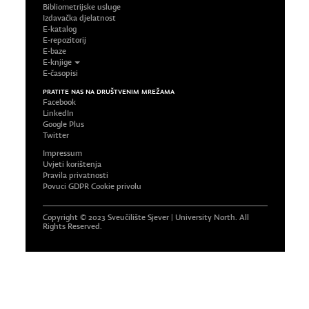
Bibliometrijske usluge
Izdavačka djelatnost
E-katalog
E-repozitorij
E-baze
E-knjige
E-časopisi
PRATITE NAS NA DRUŠTVENIM MREŽAMA
Facebook
LinkedIn
Google Plus
Twitter
Impressum
Uvjeti korištenja
Pravila privatnosti
Povuci GDPR Cookie privolu
Copyright © 2023 Sveučilište Sjever | University North. All
Rights Reserved.