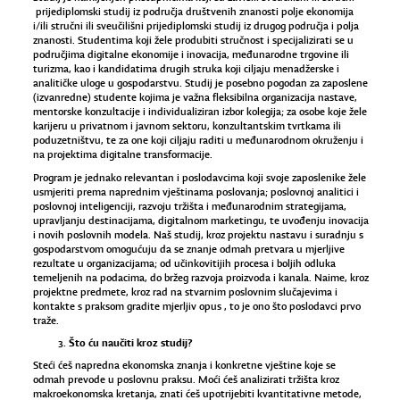
prijediplomski studij iz područja društvenih znanosti polje ekonomija
i/ili stručni ili sveučilišni prijediplomski studij iz drugog područja i polja
znanosti. Studentima koji žele produbiti stručnost i specijalizirati se u
područjima digitalne ekonomije i inovacija, međunarodne trgovine ili
turizma, kao i kandidatima drugih struka koji ciljaju menadžerske i
analitičke uloge u gospodarstvu. Studij je posebno pogodan za zaposlene
(izvanredne) studente kojima je važna fleksibilna organizacija nastave,
mentorske konzultacije i individualiziran izbor kolegija; za osobe koje žele
karijeru u privatnom i javnom sektoru, konzultantskim tvrtkama ili
poduzetništvu, te za one koji ciljaju raditi u međunarodnom okruženju i
na projektima digitalne transformacije.
Program je jednako relevantan i poslodavcima koji svoje zaposlenike žele
usmjeriti prema naprednim vještinama poslovanja; poslovnoj analitici i
poslovnoj inteligenciji, razvoju tržišta i međunarodnim strategijama,
upravljanju destinacijama, digitalnom marketingu, te uvođenju inovacija
i novih poslovnih modela. Naš studij, kroz projektu nastavu i suradnju s
gospodarstvom omogućuju da se znanje odmah pretvara u mjerljive
rezultate u organizacijama; od učinkovitijih procesa i boljih odluka
temeljenih na podacima, do bržeg razvoja proizvoda i kanala. Naime, kroz
projektne predmete, kroz rad na stvarnim poslovnim slučajevima i
kontakte s praksom gradite mjerljiv opus , to je ono što poslodavci prvo
traže.
Što ću naučiti kroz studij?
Steći ćeš napredna ekonomska znanja i konkretne vještine koje se
odmah prevode u poslovnu praksu. Moći ćeš analizirati tržišta kroz
makroekonomska kretanja, znati ćeš upotrijebiti kvantitativne metode,