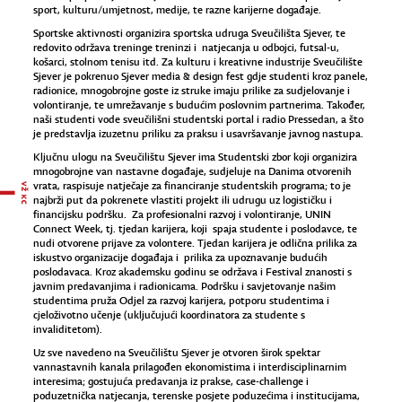
sport, kulturu/umjetnost, medije, te razne karijerne događaje.
Sportske aktivnosti organizira sportska udruga Sveučilišta Sjever, te
redovito održava treninge treninzi i natjecanja u odbojci, futsal-u,
košarci, stolnom tenisu itd. Za kulturu i kreativne industrije Sveučilište
Sjever je pokrenuo Sjever media & design fest gdje studenti kroz panele,
radionice, mnogobrojne goste iz struke imaju prilike za sudjelovanje i
volontiranje, te umrežavanje s budućim poslovnim partnerima. Također,
naši studenti vode sveučilišni studentski portal i radio Pressedan, a što
je predstavlja izuzetnu priliku za praksu i usavršavanje javnog nastupa.
Ključnu ulogu na Sveučilištu Sjever ima Studentski zbor koji organizira
mnogobrojne van nastavne događaje, sudjeluje na Danima otvorenih
vrata, raspisuje natječaje za financiranje studentskih programa; to je
najbrži put da pokrenete vlastiti projekt ili udrugu uz logističku i
financijsku podršku. Za profesionalni razvoj i volontiranje, UNIN
Connect Week, tj. tjedan karijera, koji spaja studente i poslodavce, te
nudi otvorene prijave za volontere. Tjedan karijera je odlična prilika za
iskustvo organizacije događaja i prilika za upoznavanje budućih
poslodavaca. Kroz akademsku godinu se održava i Festival znanosti s
javnim predavanjima i radionicama. Podršku i savjetovanje našim
studentima pruža Odjel za razvoj karijera, potporu studentima i
cjeloživotno učenje (uključujući koordinatora za studente s
invaliditetom).
Uz sve navedeno na Sveučilištu Sjever je otvoren širok spektar
vannastavnih kanala prilagođen ekonomistima i interdisciplinarnim
interesima; gostujuća predavanja iz prakse, case-challenge i
poduzetnička natjecanja, terenske posjete poduzećima i institucijama,