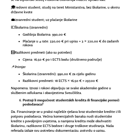
🎓redovni student; studij na teret Ministarstva, bez školarine, u okviru
državne kvote
💼izvanredni student; uz plaćanje školarine
💶Školarina (izvanredni)
Godišnja školarina: 990,00 €
Plaćanje u 4 rate: 330,00 € pri upisu + 3 × 220,00 € do zadanih
rokova
🧮Razlikovni predmeti (ako su potrebni)
Cijena: 16,50 € po 1 ECTS bodu (društveno područje)
📌Primjer
Školarina (izvanredni): 990,00 € za cijelu godinu
Razlikovni predmeti: 18 ECTS × 16,50 € = 297,00 €
Napomena: Iznosi i rokovi objavljuju se svake akademske godine u
službenim odlukama i obavijestima Sveučilišta.
Postoji li mogućnost studentskih kredita ili financijske pomoći
poslodavaca?
Da. Financiranje se u praksi najčešće rješava kroz studentske kredite i/ili
potporu poslodavca. Većina komercijalnih banaka nudi studentske
kredite s povoljnijim uvjetima, a namjena kredita može obuhvatiti
školarinu, razlikovne ECTS bodove i druge troškove studiranja. Naša
referada izdaje svu potrebnu dokumentaciju; potvrdu o upisu,