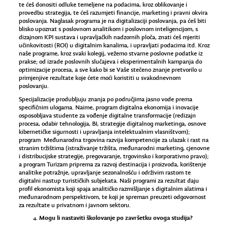
te ćeš donositi odluke temeljene na podacima, kroz oblikovanje i
provedbu strategija, te ćeš razumjeti financije, marketing i pravni okvira
poslovanja. Naglasak programa je na digitalizaciji poslovanja, pa ćeš biti
blisko upoznat s poslovnom analitikom i poslovnom inteligencijom, s
dizajnom KPI sustava i upravljačkih nadzornih ploča, znati ćeš mjeriti
učinkovitosti (ROI) u digitalnim kanalima, i upravljati podacima itd. Kroz
naše programe, kroz svaki kolegij, vežemo stvarne poslovne podatke iz
prakse; od izrade poslovnih slučajeva i eksperimentalnih kampanja do
optimizacije procesa, a sve kako bi se Vaše stečeno znanje pretvorilo u
primjenjive rezultate koje ćete moći koristiti u svakodnevnom
poslovanju.
Specijalizacije produbljuju znanja po područjima jasno vode prema
specifičnim ulogama. Naime, program digitalna ekonomija i inovacije
osposobljava studente za vođenje digitalne transformacije (redizajn
procesa, odabir tehnologija, BI, strategije digitalnog marketinga, osnove
kibernetičke sigurnosti i upravljanja intelektualnim vlasništvom);
program Međunarodna trgovina razvija kompetencije za ulazak i rast na
stranim tržištima (istraživanje tržišta, međunarodni marketing, cjenovne
i distribucijske strategije, pregovaranje, trgovinsko i korporativno pravo);
a program Turizam priprema za razvoj destinacija i proizvoda, korištenje
analitike potražnje, upravljanje sezonalnošću i održivim rastom te
digitalni nastup turističkih subjekata. Naši programi za rezultat daju
profil ekonomista koji spaja analitičko razmišljanje s digitalnim alatima i
međunarodnom perspektivom, te koji je spreman preuzeti odgovornost
za rezultate u privatnom i javnom sektoru.
Mogu li nastaviti školovanje po završetku ovoga studija?