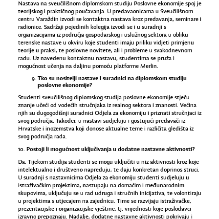
Nastava na sveučilišnom diplomskom studiju Poslovne ekonomije spoj je
teorijskog i praktičnog poučavanja. U predavaonicama u Sveučilišnom
centru Varaždin izvodi se kontaktna nastava kroz predavanja, seminare i
radionice. Sadržaji pojedinih kolegija izvodi se i u suradnji s
organizacijama iz područja gospodarskog i uslužnog sektora u obliku
terenske nastave u okviru koje studenti imaju priliku vidjeti primjenu
teorije u praksi, te poslovne novitete, ali i probleme u svakodnevnom
radu. Uz navedenu kontaktnu nastavu, studentima se pruža i
mogućnost učenja na daljinu pomoću platforme Merlin.
Tko su nositelji nastave i suradnici na diplomskom studiju
poslovne ekonomije?
Studenti sveučilišnog diplomskog studija poslovne ekonomije stječu
znanje učeći od vodećih stručnjaka iz realnog sektora i znanosti. Većina
njih su dugogodišnji suradnici Odjela za ekonomiju i priznati stručnjaci iz
svog područja. Također, u nastavi sudjeluju i gostujući predavači iz
Hrvatske i inozemstva koji donose aktualne teme i različita gledišta iz
svog područja rada.
Postoji li mogućnost uključivanja u dodatne nastavne aktivnosti?
10.
Da. Tijekom studija studenti se mogu uključiti u niz aktivnosti kroz koje
intelektualno i društveno napreduju, te daju konkretan doprinos struci.
U suradnji s nastavnicima Odjela za ekonomiju studenti sudjeluju u
istraživačkim projektima, nastupaju na domaćim i međunarodnim
skupovima, uključuju se u rad udruga i stručnih inicijativa, te volontiraju
u projektima s utjecajem na zajednicu. Time se razvijaju istraživačke,
prezentacijske i organizacijske vještine, tj. vrijednosti koje poslodavci
izravno prepoznaju. Nadalje, dodatne nastavne aktivnosti pokrivaju i