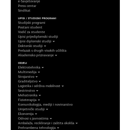
e-Savjetovanje
Press centar
Sindikat
UPISI / STUDIJSKI PROGRAMI
Studijski programi
Postani student
Vodič za studente
Upisi prijediplomski studiji
Upisi diplomski studiji
Doktorski studiji
Prelazak s drugih visokih učilišta
Akademsko priznavanje
ODJELI
Elektrotehnika
Multimedija
Strojarstvo
Graditeljstvo
Logistika i održiva mobilnost
Sestrinstvo
Mehatronika
Fizioterapija
Komunikologija, mediji i novinarstvo
Umjetnički studiji
Ekonomija
Odnosi s javnostima
Ambalaža, recikliranje i zaštita okoliša
Prehrambena tehnologija