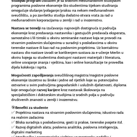
Studijski program
usklađen je sa srodnim međunarodnim studijskim
programima poslovne ekonomije što studentima tijekom studiranja
omogućuje slušanje/polaganje/praksu na nekom međunarodnom
sveučilištu, a po završetku studija dodatno otvara vrata za rad u
međunarodnim korporacijama u zemlji i rad u inozemstvu.
Nastava se temelji
na izučavanju najnovijih dostignuća iz područja
ekonomije kroz predavanja nastavnika i gostujućih predavača eksperata,
samostalno i/ili timski u okviru seminarske nastave koja se provodi na
stvarnim poslovnim slučajevima u suradnji s poslodavcima u okviru
terenske nastave ili kao rad na poslovnim projektima. Uz kontaktnu
nastavu dio nastave izvodi se korištenjem sustava za e-učenje Merlin u
okviru kojega su studentima dostupni nastavni materijali i literatura,
online usvajanje znanja i vještina, kao i online konzultacije te provedba
dijela kolokvija i ispita.
Mogućnosti zapošljavanja
sveučilišnog magistra/magistre poslovne
ekonomije izuzetno su široke i jedne od rijetkih koje su potencijalno
ostvarive u svim područjima gospodarskih i uslužnih djelatnosti, diploma
razvoj karijere
koje omogućuje
kroz nastavak školovanja na
specijalističkim i doktorskim studijima iz srodnih polja u području
društvenih znanosti u zemlji i inozemstvu.
🎯Benefiti za studente
✅ Projektna nastava na stvarnim poslovnim slučajevima; iskustvo rada
na realnim zadacima
✅ Bliska suradnja s poslodavcima; gosti iz prakse, terenske posjete itd.
✅ Razvoj digitalnih alata; poslovna analitika, poslovna inteligencija,
digitalni marketing