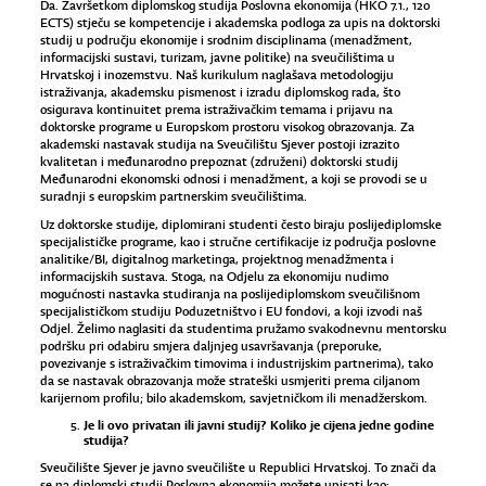
Da. Završetkom diplomskog studija Poslovna ekonomija (HKO 7.1., 120
ECTS) stječu se kompetencije i akademska podloga za upis na doktorski
studij u području ekonomije i srodnim disciplinama (menadžment,
informacijski sustavi, turizam, javne politike) na sveučilištima u
Hrvatskoj i inozemstvu. Naš kurikulum naglašava metodologiju
istraživanja, akademsku pismenost i izradu diplomskog rada, što
osigurava kontinuitet prema istraživačkim temama i prijavu na
doktorske programe u Europskom prostoru visokog obrazovanja. Za
akademski nastavak studija na Sveučilištu Sjever postoji izrazito
kvalitetan i međunarodno prepoznat (združeni) doktorski studij
Međunarodni ekonomski odnosi i menadžment, a koji se provodi se u
suradnji s europskim partnerskim sveučilištima.
Uz doktorske studije, diplomirani studenti često biraju poslijediplomske
specijalističke programe, kao i stručne certifikacije iz područja poslovne
analitike/BI, digitalnog marketinga, projektnog menadžmenta i
informacijskih sustava. Stoga, na Odjelu za ekonomiju nudimo
mogućnosti nastavka studiranja na poslijediplomskom sveučilišnom
specijalističkom studiju Poduzetništvo i EU fondovi, a koji izvodi naš
Odjel. Želimo naglasiti da studentima pružamo svakodnevnu mentorsku
podršku pri odabiru smjera daljnjeg usavršavanja (preporuke,
povezivanje s istraživačkim timovima i industrijskim partnerima), tako
da se nastavak obrazovanja može strateški usmjeriti prema ciljanom
karijernom profilu; bilo akademskom, savjetničkom ili menadžerskom.
Je li ovo privatan ili javni studij? Koliko je cijena jedne godine
studija?
Sveučilište Sjever je javno sveučilište u Republici Hrvatskoj. To znači da
se na diplomski studij Poslovna ekonomija možete upisati kao: