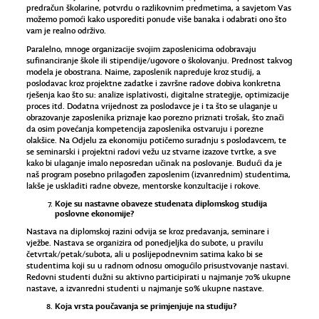
predračun školarine, potvrdu o razlikovnim predmetima, a savjetom Vas
možemo pomoći kako usporediti ponude više banaka i odabrati ono što
vam je realno održivo.
Paralelno, mnoge organizacije svojim zaposlenicima odobravaju
sufinanciranje škole ili stipendije/ugovore o školovanju. Prednost takvog
modela je obostrana. Naime, zaposlenik napreduje kroz studij, a
poslodavac kroz projektne zadatke i završne radove dobiva konkretna
rješenja kao što su: analize isplativosti, digitalne strategije, optimizacije
proces itd. Dodatna vrijednost za poslodavce je i ta što se ulaganje u
obrazovanje zaposlenika priznaje kao porezno priznati trošak, što znači
da osim povećanja kompetencija zaposlenika ostvaruju i porezne
olakšice. Na Odjelu za ekonomiju potičemo suradnju s poslodavcem, te
se seminarski i projektni radovi vežu uz stvarne izazove tvrtke, a sve
kako bi ulaganje imalo neposredan učinak na poslovanje. Budući da je
naš program posebno prilagođen zaposlenim (izvanrednim) studentima,
lakše je uskladiti radne obveze, mentorske konzultacije i rokove.
Koje su nastavne obaveze studenata diplomskog studija
poslovne ekonomije?
Nastava na diplomskoj razini odvija se kroz predavanja, seminare i
vježbe. Nastava se organizira od ponedjeljka do subote, u pravilu
četvrtak/petak/subota, ali u poslijepodnevnim satima kako bi se
studentima koji su u radnom odnosu omogućilo prisustvovanje nastavi.
Redovni studenti dužni su aktivno participirati u najmanje 70% ukupne
nastave, a izvanredni studenti u najmanje 50% ukupne nastave.
Koja vrsta poučavanja se primjenjuje na studiju?