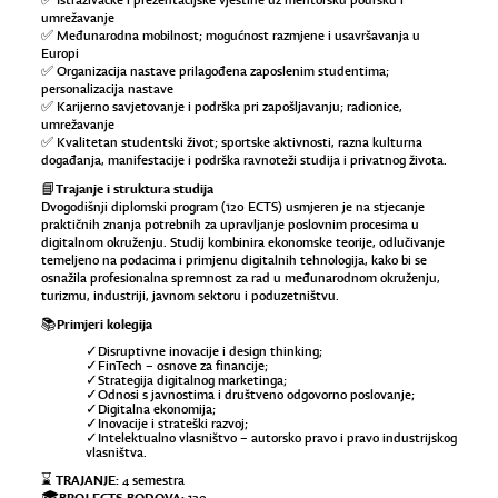
✅ Istraživačke i prezentacijske vještine uz mentorsku podršku i
umrežavanje
✅ Međunarodna mobilnost; mogućnost razmjene i usavršavanja u
Europi
✅ Organizacija nastave prilagođena zaposlenim studentima;
personalizacija nastave
✅ Karijerno savjetovanje i podrška pri zapošljavanju; radionice,
umrežavanje
✅ Kvalitetan studentski život; sportske aktivnosti, razna kulturna
događanja, manifestacije i podrška ravnoteži studija i privatnog života.
📘Trajanje i struktura studija
Dvogodišnji diplomski program (120 ECTS) usmjeren je na stjecanje
praktičnih znanja potrebnih za upravljanje poslovnim procesima u
digitalnom okruženju. Studij kombinira ekonomske teorije, odlučivanje
temeljeno na podacima i primjenu digitalnih tehnologija, kako bi se
osnažila profesionalna spremnost za rad u međunarodnom okruženju,
turizmu, industriji, javnom sektoru i poduzetništvu.
📚Primjeri kolegija
✓Disruptivne inovacije i design thinking;
✓FinTech – osnove za financije;
✓Strategija digitalnog marketinga;
✓Odnosi s javnostima i društveno odgovorno poslovanje;
✓Digitalna ekonomija;
✓Inovacije i strateški razvoj;
✓Intelektualno vlasništvo – autorsko pravo i pravo industrijskog
vlasništva.
TRAJANJE:
⌛
4 semestra
🎓BROJ ECTS BODOVA: