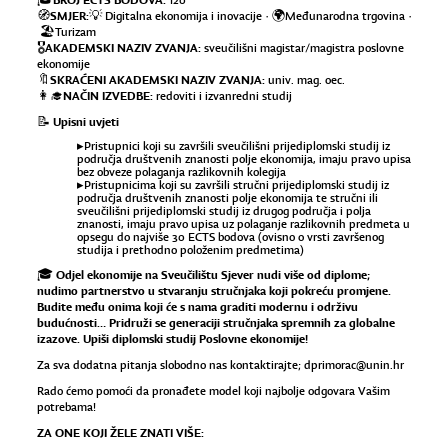
120
🧭SMJER:
💡 Digitalna ekonomija i inovacije · 🌍Međunarodna trgovina ·
️ 🏖️Turizam
🎖AKADEMSKI NAZIV ZVANJA:
sveučilišni magistar/magistra poslovne
ekonomije
🔖SKRAĆENI AKADEMSKI NAZIV ZVANJA:
univ. mag. oec.
👩‍🎓NAČIN IZVEDBE:
redoviti i izvanredni studij
📝 Upisni uvjeti
▸Pristupnici koji su završili sveučilišni prijediplomski studij iz
područja društvenih znanosti polje ekonomija, imaju pravo upisa
bez obveze polaganja razlikovnih kolegija
▸Pristupnicima koji su završili stručni prijediplomski studij iz
područja društvenih znanosti polje ekonomija te stručni ili
sveučilišni prijediplomski studij iz drugog područja i polja
znanosti, imaju pravo upisa uz polaganje razlikovnih predmeta u
opsegu do najviše 30 ECTS bodova (ovisno o vrsti završenog
studija i prethodno položenim predmetima)
🎓 Odjel ekonomije na Sveučilištu Sjever nudi više od diplome;
nudimo partnerstvo u stvaranju stručnjaka koji pokreću promjene.
Budite među onima koji će s nama graditi modernu i održivu
budućnosti… Pridruži se generaciji stručnjaka spremnih za globalne
izazove. Upiši diplomski studij Poslovne ekonomije!
Za sva dodatna pitanja slobodno nas kontaktirajte; dprimorac@unin.hr
Rado ćemo pomoći da pronađete model koji najbolje odgovara Vašim
potrebama!
ZA ONE KOJI ŽELE ZNATI VIŠE: