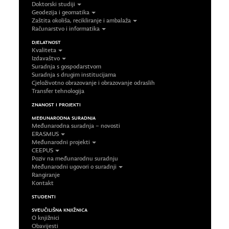
Doktorski studiji
Geodezija i geomatika
Zaštita okoliša, recikliranje i ambalaža
Računarstvo i informatika
DJELATNOST
Kvaliteta
Izdavaštvo
Suradnja s gospodarstvom
Suradnja s drugim institucijama
Cjeloživotno obrazovanje i obrazovanje odraslih
Transfer tehnologija
ZNANOST I PROJEKTI
MEĐUNARODNA SURADNJA
Međunarodna suradnja – novosti
ERASMUS
Međunarodni projekti
CEEPUS
Poziv na međunarodnu suradnju
Međunarodni ugovori o suradnji
Rangiranje
Kontakt
STUDENTI
SVEUČILIŠNA KNJIŽNICA
O knjižnici
Obavijesti