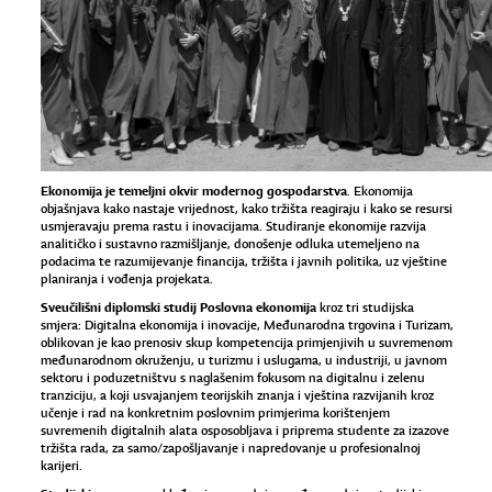
Ekonomija je temeljni okvir modernog gospodarstva
. Ekonomija
objašnjava kako nastaje vrijednost, kako tržišta reagiraju i kako se resursi
usmjeravaju prema rastu i inovacijama. Studiranje ekonomije razvija
analitičko i sustavno razmišljanje, donošenje odluka utemeljeno na
podacima te razumijevanje financija, tržišta i javnih politika, uz vještine
planiranja i vođenja projekata.
Sveučilišni diplomski studij Poslovna ekonomija
kroz tri studijska
smjera: Digitalna ekonomija i inovacije, Međunarodna trgovina i Turizam,
oblikovan je kao prenosiv skup kompetencija primjenjivih u suvremenom
međunarodnom okruženju, u turizmu i uslugama, u industriji, u javnom
sektoru i poduzetništvu s naglašenim fokusom na digitalnu i zelenu
tranziciju, a koji usvajanjem teorijskih znanja i vještina razvijanih kroz
učenje i rad na konkretnim poslovnim primjerima korištenjem
suvremenih digitalnih alata osposobljava i priprema studente za izazove
tržišta rada, za samo/zapošljavanje i napredovanje u profesionalnoj
karijeri.