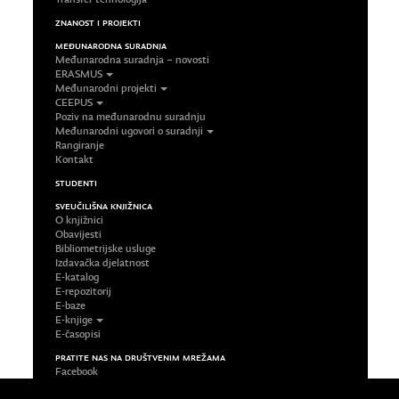
ZNANOST I PROJEKTI
MEĐUNARODNA SURADNJA
Međunarodna suradnja – novosti
ERASMUS
Međunarodni projekti
CEEPUS
Poziv na međunarodnu suradnju
Međunarodni ugovori o suradnji
Rangiranje
Kontakt
STUDENTI
SVEUČILIŠNA KNJIŽNICA
O knjižnici
Obavijesti
Bibliometrijske usluge
Izdavačka djelatnost
E-katalog
E-repozitorij
E-baze
E-knjige
E-časopisi
PRATITE NAS NA DRUŠTVENIM MREŽAMA
Facebook
LinkedIn