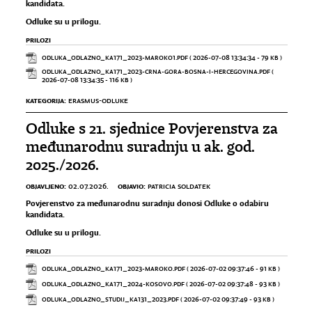
kandidata.
Odluke su u prilogu.
PRILOZI
ODLUKA_ODLAZNO_KA171_2023-MAROKO1.PDF
( 2026-07-08 13:34:34 - 79 KB )
ODLUKA_ODLAZNO_KA171_2023-CRNA-GORA-BOSNA-I-HERCEGOVINA.PDF
(
2026-07-08 13:34:35 - 116 KB )
KATEGORIJA:
ERASMUS-ODLUKE
Odluke s 21. sjednice Povjerenstva za
međunarodnu suradnju u ak. god.
2025./2026.
OBJAVLJENO:
OBJAVIO:
02.07.2026.
PATRICIA SOLDATEK
Povjerenstvo za međunarodnu suradnju donosi Odluke o odabiru
kandidata.
Odluke su u prilogu.
PRILOZI
ODLUKA_ODLAZNO_KA171_2023-MAROKO.PDF
( 2026-07-02 09:37:46 - 91 KB )
ODLUKA_ODLAZNO_KA171_2024-KOSOVO.PDF
( 2026-07-02 09:37:48 - 93 KB )
ODLUKA_ODLAZNO_STUDIJ_KA131_2023.PDF
( 2026-07-02 09:37:49 - 93 KB )