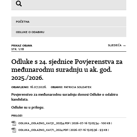
POČETNA
ODLUKE O ODABIRU
PRIKAZ OBJAVA
SLJEDEĆA →
STR. 1/18
Odluke s 24. sjednice Povjerenstva za
međunarodnu suradnju u ak. god.
2025./2026.
OBJAVLJENO:
OBJAVIO:
16.07.2026.
PATRICIA SOLDATEK
Povjerenstvo za međunarodnu suradnju donosi Odluke o odabiru
kandidata.
Odluke su u prilogu.
PRILOZI
ODLUKA_ODLAZNO_KA131_20254.PDF
( 2026-07-16 15:05:34 - 100 KB )
ODLUKA_ODLAZNO_KA171_2024.PDF
( 2026-07-16 15:05:36 - 93 KB )