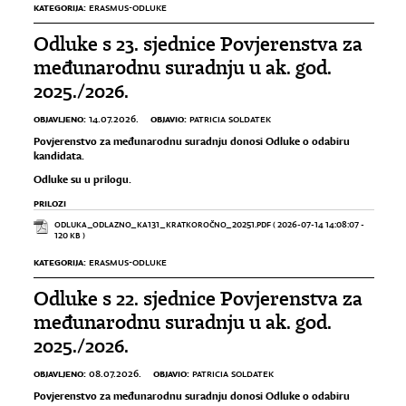
KATEGORIJA:
ERASMUS-ODLUKE
Odluke s 23. sjednice Povjerenstva za
međunarodnu suradnju u ak. god.
2025./2026.
OBJAVLJENO:
OBJAVIO:
14.07.2026.
PATRICIA SOLDATEK
Povjerenstvo za međunarodnu suradnju donosi Odluke o odabiru
kandidata.
Odluke su u prilogu.
PRILOZI
ODLUKA_ODLAZNO_KA131_KRATKOROČNO_20251.PDF
( 2026-07-14 14:08:07 -
120 KB )
KATEGORIJA:
ERASMUS-ODLUKE
Odluke s 22. sjednice Povjerenstva za
međunarodnu suradnju u ak. god.
2025./2026.
OBJAVLJENO:
OBJAVIO:
08.07.2026.
PATRICIA SOLDATEK
Povjerenstvo za međunarodnu suradnju donosi Odluke o odabiru