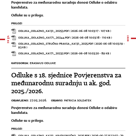
Povjerenstvo za međunarodnu suradnju donosi Odluke o odabiru
kandidata.
Odluke su u prilogu.
PRILOZI
ODLUKA_ODLAZNO_KA131_20253.PDF
( 2026-06-08 10:03:17 - 107 KB )
ODLUKA_DOLAZNO_KA171_20244.PDF
( 2026-06-08 10:03:18 - 110 KB )
ODLUKA_ODLAZNO_STRUČNA-PRAKSA_KA131_2025.PDF
( 2026-06-08 10:03:19 -
93 KB )
ODLUKA_ODLAZNO_KA171_20232.PDF
( 2026-06-08 10:03:20 - 89 KB )
KATEGORIJA:
ERASMUS-ODLUKE
Odluke s 18. sjednice Povjerenstva za
međunarodnu suradnju u ak. god.
2025./2026.
OBJAVLJENO:
OBJAVIO:
27.05.2026.
PATRICIA SOLDATEK
Povjerenstvo za međunarodnu suradnju donosi Odluke o odabiru
kandidata.
Odluke su u prilogu.
PRILOZI
ODLUKA_ODLAZNO_KA131_KRATKOROČNO_2025.PDF
( 2026-05-27 15:12:07 - 79