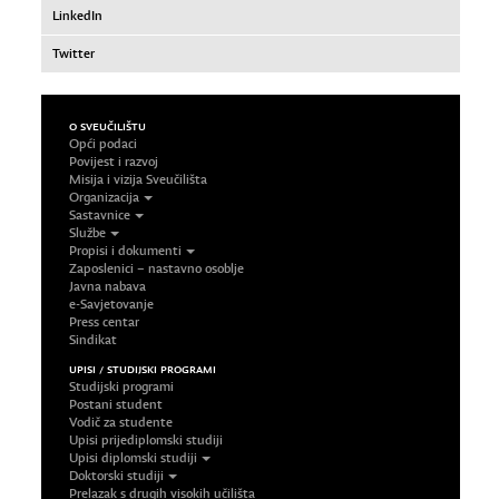
LinkedIn
Twitter
O SVEUČILIŠTU
Opći podaci
Povijest i razvoj
Misija i vizija Sveučilišta
Organizacija
Sastavnice
Službe
Propisi i dokumenti
Zaposlenici – nastavno osoblje
Javna nabava
e-Savjetovanje
Press centar
Sindikat
UPISI / STUDIJSKI PROGRAMI
Studijski programi
Postani student
Vodič za studente
Upisi prijediplomski studiji
Upisi diplomski studiji
Doktorski studiji
Prelazak s drugih visokih učilišta