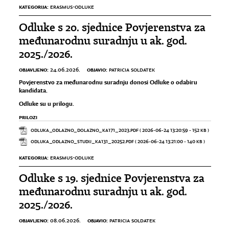
KATEGORIJA:
ERASMUS-ODLUKE
Odluke s 20. sjednice Povjerenstva za
međunarodnu suradnju u ak. god.
2025./2026.
OBJAVLJENO:
OBJAVIO:
24.06.2026.
PATRICIA SOLDATEK
Povjerenstvo za međunarodnu suradnju donosi Odluke o odabiru
kandidata.
Odluke su u prilogu.
PRILOZI
ODLUKA_ODLAZNO_DOLAZNO_KA171_2023.PDF
( 2026-06-24 13:20:59 - 152 KB )
ODLUKA_ODLAZNO_STUDIJ_KA131_20252.PDF
( 2026-06-24 13:21:00 - 140 KB )
KATEGORIJA:
ERASMUS-ODLUKE
Odluke s 19. sjednice Povjerenstva za
međunarodnu suradnju u ak. god.
2025./2026.
OBJAVLJENO:
OBJAVIO:
08.06.2026.
PATRICIA SOLDATEK