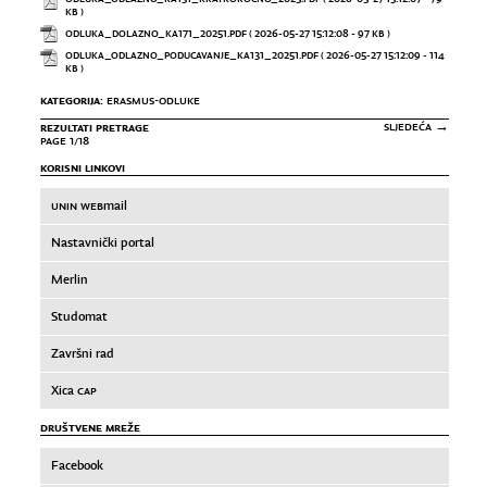
KB )
ODLUKA_DOLAZNO_KA171_20251.PDF
( 2026-05-27 15:12:08 - 97 KB )
ODLUKA_ODLAZNO_PODUCAVANJE_KA131_20251.PDF
( 2026-05-27 15:12:09 - 114
KB )
KATEGORIJA:
ERASMUS-ODLUKE
REZULTATI PRETRAGE
SLJEDEĆA →
PAGE 1/18
KORISNI LINKOVI
UNIN WEB
mail
Nastavnički portal
Merlin
Studomat
Završni rad
Xica
CAP
DRUŠTVENE MREŽE
Facebook