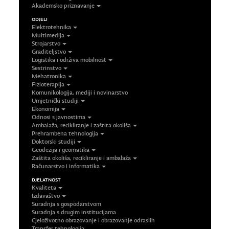
Akademsko priznavanje
ODJELI
Elektrotehnika
Multimedija
Strojarstvo
Graditeljstvo
Logistika i održiva mobilnost
Sestrinstvo
Mehatronika
Fizioterapija
Komunikologija, mediji i novinarstvo
Umjetnički studiji
Ekonomija
Odnosi s javnostima
Ambalaža, recikliranje i zaštita okoliša
Prehrambena tehnologija
Doktorski studiji
Geodezija i geomatika
Zaštita okoliša, recikliranje i ambalaža
Računarstvo i informatika
DJELATNOST
Kvaliteta
Izdavaštvo
Suradnja s gospodarstvom
Suradnja s drugim institucijama
Cjeloživotno obrazovanje i obrazovanje odraslih
Transfer tehnologija