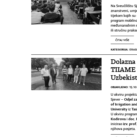
Na Sveučilištu Sj
znanstveni, umje
tijekom kojih su
program mobilnos
međunarodnim razm
ili stručnu prak
ČITAJ VIŠE
KATEGORIJA:
ERAS
Dolazna
TIIAME N
Uzbekis
OBJAVLJENO:
15.10
U okviru projek
Odjel z
Sjever –
of Irrigation a
University
Tas
iz
U okviru program
Kodirova
doc. 
i
izv. prof
inicirao
njihova posjeta.