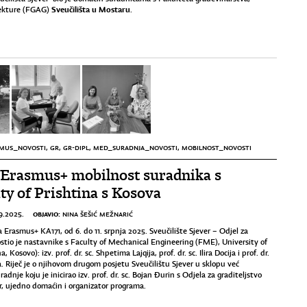
Sveučilišta u Mostaru
tekture (FGAG)
.
MUS_NOVOSTI
,
GR
,
GR-DIPL
,
MED_SURADNJA_NOVOSTI
,
MOBILNOST_NOVOSTI
 Erasmus+ mobilnost suradnika s
ty of Prishtina s Kosova
OBJAVIO:
9.2025.
NINA ŠEŠIĆ MEŽNARIĆ
 Erasmus+ KA171, od 6. do 11. srpnja 2025. Sveučilište Sjever – Odjel za
ostio je nastavnike s Faculty of Mechanical Engineering (FME), University of
a, Kosovo): izv. prof. dr. sc. Shpetima Lajqija, prof. dr. sc. Ilira Docija i prof. dr.
a. Riječ je o njihovom drugom posjetu Sveučilištu Sjever u sklopu već
adnje koju je inicirao izv. prof. dr. sc. Bojan Đurin s Odjela za graditeljstvo
er, ujedno domaćin i organizator programa.