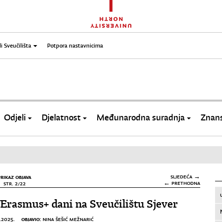
li Sveučilišta
Potpora nastavnicima
Odjeli
Djelatnost
Međunarodna suradnja
Znans
PRIKAZ OBJAVA
SLJEDEĆA →
← PRETHODNA
STR. 2/22
Erasmus+ dani na Sveučilištu Sjever
OBJAVIO:
.2025.
NINA ŠEŠIĆ MEŽNARIĆ