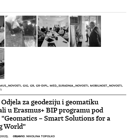
MUS_NOVOSTI
,
GIG
,
GR
,
GR-DIPL
,
MED_SURADNJA_NOVOSTI
,
MOBILNOST_NOVOSTI
,
I
 Odjela za geodeziju i geomatiku
ali u Erasmus+ BIP programu pod
"Geomatics – Smart Solutions for a
g World"
OBJAVIO:
.2025.
NIKOLINA TOPOLKO