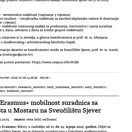
gu prijaviti studenti i nastavno osoblje Sveučilišta Sjever do 31.10.2025.
:
– semestralna mobilnost (najmanje 3 mjeseca)
rm student – istraživačka mobilnost za završne/diplomske radove ili disertacije
e 1 mjesec)
– mobilnost nastavnog osoblja za predavanja, mentorstvo i razvoj suradnje
e 5 dana, odnosno 3 dana za kratke grupne mobilnosti)
ustanove iz 12 zemalja, a glavna koordinatorica je prof. dr. sc. Marijana
 Građevinskog i arhitektonskog fakulteta Osijek.
acije obratite se koordinatorici mreže za Sveučilište Sjever, prof. dr. sc. Ivanki
a (
inetinger@unin.hr
).
ose putem poveznice: https://www.ceepus.info/#nbb
PUS.PDF
( 2025-10-06 14:26:59 - 283 KB )
US-NOVOSTI
,
ERASMUS_NOVOSTI
,
MED_SURADNJA_NOVOSTI
,
MED_PROJEKTI
,
STI
,
ZNANOST_NOVOSTI
Erasmus+ mobilnost suradnica sa
šta u Mostaru na Sveučilištu Sjever
OBJAVIO:
9.2025.
NINA ŠEŠIĆ MEŽNARIĆ
Erasmus+ KA171
21. do 25. srpnja 2025. godine
ta
, u razdoblju od
, Odjel za
eučilišta Sjever bio je domaćin suradnicama s Fakulteta građevinarstva,