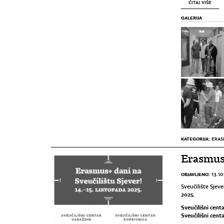
ČITAJ VIŠE
GALERIJA
KATEGORIJA:
ERAS
Erasmus+
OBJAVLJENO:
13.10
Sveučilište Sjeve
2025.
Sveučilišni cent
Sveučilišni cent