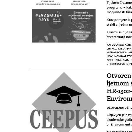
Tijekom Erasmus+
programu
– kako
mogućnosti fina
Kroz primjere iz 
stekli vrijedna 
Erasmus+
nije s
otvara vrata nov
KATEGORIJA:
AMB
LIM-KC
,
MEDIJE-I
MEHATRONIKA
,
M
NOV
,
NOVINARSTV
OMIL
,
PIM
,
PMM
,
STROJARSTVO-DIP
Otvoren 
ljetnom 
HR-1302-
Environ
OBJAVLJENO:
06.1
Objavljen je nat
akademske godin
of Environmental