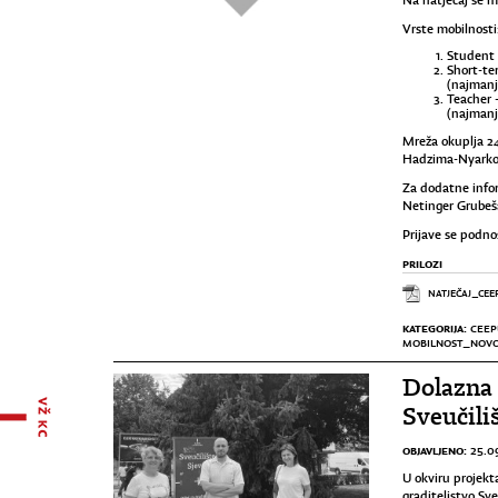
Na natječaj se mo
Vrste mobilnosti
Student 
Short-te
(najmanj
Teacher 
(najmanj
Mreža okuplja 24 
Hadzima-Nyarko s
Za dodatne inform
Netinger Grubeš
Prijave se podn
PRILOZI
NATJEČAJ_CEE
KATEGORIJA:
CEEP
MOBILNOST_NOVO
Dolazna 
Sveučili
OBJAVLJENO:
25.0
U okviru projek
graditeljstvo Sv