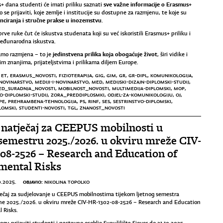
sve važne informacije o Erasmus+
 dana studenti će imati priliku saznati
 se prijaviti, koje zemlje i institucije su dostupne za razmjenu, te koje su
nciranja i stručne prakse u inozemstvu
.
prve ruke čut će iskustva studenata koji su već iskoristili Erasmus+ priliku i
međunarodna iskustva.
jedinstvena prilika koja obogaćuje život
amo razmjena – to je
, širi vidike i
im znanjima, prijateljstvima i prilikama diljem Europe.
,
ET
,
ERASMUS_NOVOSTI
,
FIZIOTERAPIJA
,
GIG
,
GIM
,
GR
,
GR-DIPL
,
KOMUNIKOLOGIJA
,
-NOVINARSTVO
,
MEDIJI-I-NOVINARSTVO
,
MED
,
MEDIJSKI-DIZAJN-DIPLOMSKI-STUDIJ
,
ED_SURADNJA_NOVOSTI
,
MOBILNOST_NOVOSTI
,
MULTIMEDIJA-DIPLOMSKI
,
MOP
,
O-DIPLOMSKI-STUDIJ
,
ZORA_PREDDIPLOSMKI
,
ODJEL-ZA-KOMUNIKOLOGIJU
,
OJ
,
PE
,
PREHRAMBENA-TEHNOLOGIJA
,
PS
,
RINF
,
SES
,
SESTRINSTVO-DIPLOMSKI
,
LOMSKI
,
STUDENTI-NOVOSTI
,
TGL
,
ZNANOST_NOVOSTI
natječaj za CEEPUS mobilnosti u
semestru 2025./2026. u okviru mreže CIV-
08-2526 – Research and Education of
mental Risks
OBJAVIO:
0.2025.
NIKOLINA TOPOLKO
ječaj za sudjelovanje u CEEPUS mobilnostima tijekom ljetnog semestra
e 2025./2026. u okviru mreže CIV-HR-1302-08-2526 – Research and Education
 Risks.