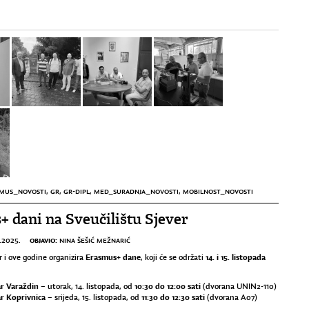
MUS_NOVOSTI
,
GR
,
GR-DIPL
,
MED_SURADNJA_NOVOSTI
,
MOBILNOST_NOVOSTI
 dani na Sveučilištu Sjever
OBJAVIO:
.2025.
NINA ŠEŠIĆ MEŽNARIĆ
Erasmus+ dane
14. i 15. listopada
r i ove godine organizira
, koji će se održati
ar Varaždin
10:30 do 12:00 sati
– utorak, 14. listopada, od
(dvorana UNIN2-110)
ar Koprivnica
11:30 do 12:30 sati
– srijeda, 15. listopada, od
(dvorana A07)