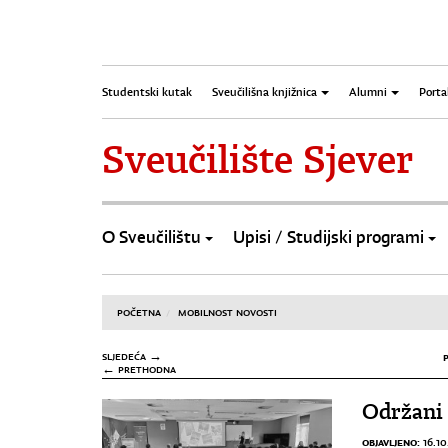
Studentski kutak
Sveučilišna knjižnica
Alumni
Porta
Sveučilište Sjever
O Sveučilištu
Upisi / Studijski programi
POČETNA
MOBILNOST NOVOSTI
SLJEDEĆA →
← PRETHODNA
Održani 
OBJAVLJENO:
16.10