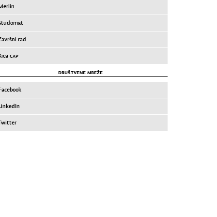
Merlin
Studomat
Završni rad
Xica
CAP
DRUŠTVENE MREŽE
Facebook
LinkedIn
Twitter