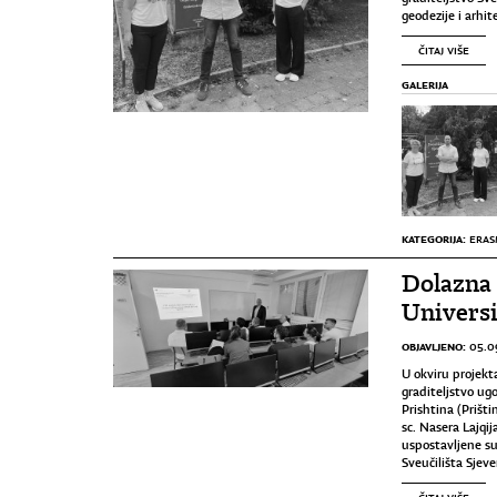
geodezije i arhi
ČITAJ VIŠE
GALERIJA
KATEGORIJA:
ERAS
Dolazna
Universi
OBJAVLJENO:
05.0
U okviru projekta
graditeljstvo ug
Prishtina (Prištin
sc. Nasera Lajqij
uspostavljene sur
Sveučilišta Sjev