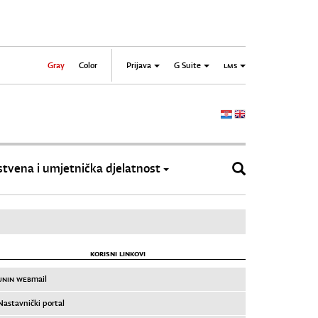
Gray
Color
Prijava
G Suite
LMS
tvena i umjetnička djelatnost
KORISNI LINKOVI
UNIN WEB
mail
Nastavnički portal