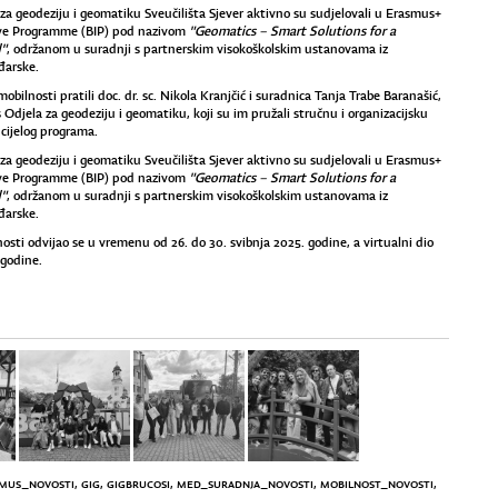
za geodeziju i geomatiku Sveučilišta Sjever aktivno su sudjelovali u Erasmus+
ve Programme (BIP) pod nazivom
"Geomatics – Smart Solutions for a
"
, održanom u suradnji s partnerskim visokoškolskim ustanovama iz
đarske.
bilnosti pratili doc. dr. sc. Nikola Kranjčić i suradnica Tanja Trabe Baranašić,
s Odjela za geodeziju i geomatiku, koji su im pružali stručnu i organizacijsku
cijelog programa.
za geodeziju i geomatiku Sveučilišta Sjever aktivno su sudjelovali u Erasmus+
ve Programme (BIP) pod nazivom
"Geomatics – Smart Solutions for a
"
, održanom u suradnji s partnerskim visokoškolskim ustanovama iz
đarske.
nosti odvijao se u vremenu od 26. do 30. svibnja 2025. godine, a virtualni dio
 godine.
MUS_NOVOSTI
,
GIG
,
GIGBRUCOSI
,
MED_SURADNJA_NOVOSTI
,
MOBILNOST_NOVOSTI
,