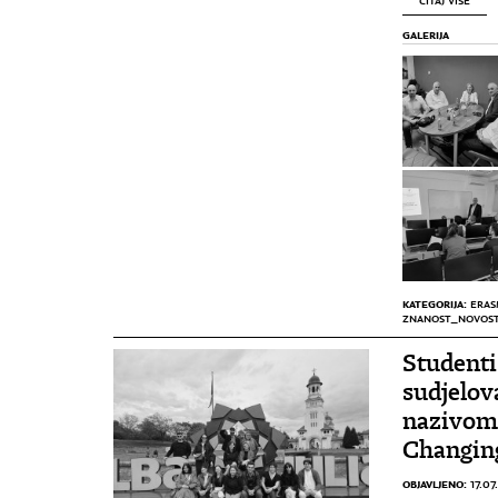
ČITAJ VIŠE
GALERIJA
KATEGORIJA:
ERAS
ZNANOST_NOVOST
Studenti
sudjelov
nazivom 
Changin
OBJAVLJENO:
17.07