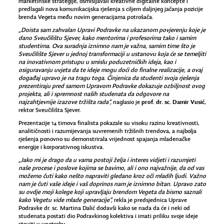
marketinške strategije, osmišljavali kreativne digitalne koncepte i
predlagali nova komunikacijska rješenja s ciljem daljnjeg jačanja pozicije
brenda Vegeta među novim generacijama potrošača.
„Doista sam zahvalan Upravi Podravke na ukazanom povjerenju koje je
dano Sveučilištu Sjever, kako mentorima i profesorima tako i samim
studentima. Ova suradnja iznimno nam je važna, samim time što je
Sveučilište Sjever u jednoj transformaciji u ustanovu koja će se temeljiti
na inovativnom pristupu u smislu poduzetničkih ideja, kao i
osiguravanju uvjeta da te ideje mogu doći do finalne realizacije, a ovaj
događaj upravo je na tragu toga. Činjenica da studenti svoja rješenja
prezentiraju pred samom Upravom Podravke dokazuje ozbiljnost ovog
projekta, ali i spremnost naših studenata da odgovore na
prof. dr. sc. Damir Vusić
najzahtjevnije izazove tržišta rada“,
naglasio je
,
rektor Sveučilišta Sjever.
Prezentacije 14 timova finalista pokazale su visoku razinu kreativnosti,
analitičnosti i razumijevanja suvremenih tržišnih trendova, a najbolja
rješenja ponovno su demonstrirala vrijednost spajanja mladenačke
energije i korporativnog iskustva.
„Jako mi je drago da u vama postoji želja i interes vidjeti i razumjeti
naše procese i poslove kojima se bavimo, ali i ono najvažnije, da od vas
možemo čuti kako nešto napraviti gledano kroz oči mladih ljudi. Važno
nam je čuti vaše ideje i vaš doprinos nam je iznimno bitan. Upravo zato
su ovdje moji kolege koji upravljaju brendom Vegeta da bismo saznali
kako Vegetu vide mlade generacije”,
rekla je predsjednica Uprave
Podravke dr. sc. Martina Dalić dodavši kako se nada da će i neki od
studenata postati dio Podravkinog kolektiva i imati priliku svoje ideje