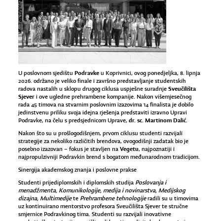
Podravke
U poslovnom sjedištu
u Koprivnici, ovog ponedjeljka, 8. lipnja
2026. održano je veliko finale i završno predstavljanje studentskih
Sveučilišta
radova nastalih u sklopu drugog ciklusa uspješne suradnje
Sjever
i ove ugledne prehrambene kompanije. Nakon višemjesečnog
rada 45 timova na stvarnim poslovnim izazovima 14 finalista je dobilo
jedinstvenu priliku svoja idejna rješenja predstaviti izravno Upravi
dr. sc. Martinom Dalić
Podravke, na čelu s predsjednicom Uprave,
.
Nakon što su u prošlogodišnjem, prvom ciklusu studenti razvijali
strategije za nekoliko različitih brendova, ovogodišnji zadatak bio je
Vegetu
posebno izazovan – fokus je stavljen na
, najpoznatiji i
najpropulzivniji Podravkin brend s bogatom međunarodnom tradicijom.
Sinergija akademskog znanja i poslovne prakse
Studenti prijediplomskih i diplomskih studija
Poslovanja i
menadžmenta, Komunikologije, medija i novinarstva, Medijskog
dizajna, Multimedije
te
Prehrambene tehnologije
radili su u timovima
uz kontinuirano mentorstvo profesora Sveučilišta Sjever te stručne
smjernice Podravkinog tima. Studenti su razvijali inovativne