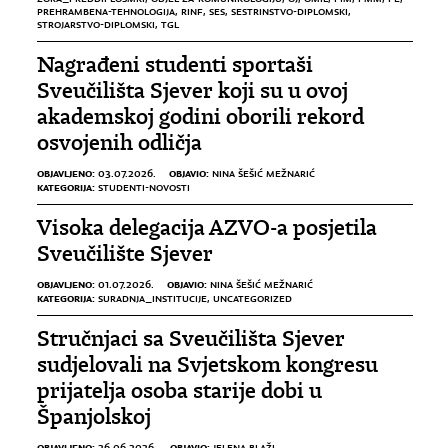
PREHRAMBENA-TEHNOLOGIJA
,
RINF
,
SES
,
SESTRINSTVO-DIPLOMSKI
,
STROJARSTVO-DIPLOMSKI
,
TGL
Nagrađeni studenti sportaši
Sveučilišta Sjever koji su u ovoj
akademskoj godini oborili rekord
osvojenih odličja
OBJAVLJENO:
OBJAVIO:
03.07.2026.
NINA ŠEŠIĆ MEŽNARIĆ
KATEGORIJA:
STUDENTI-NOVOSTI
Visoka delegacija AZVO-a posjetila
Sveučilište Sjever
OBJAVLJENO:
OBJAVIO:
01.07.2026.
NINA ŠEŠIĆ MEŽNARIĆ
KATEGORIJA:
SURADNJA_INSTITUCIJE
,
UNCATEGORIZED
Stručnjaci sa Sveučilišta Sjever
sudjelovali na Svjetskom kongresu
prijatelja osoba starije dobi u
Španjolskoj
OBJAVLJENO:
OBJAVIO:
26.06.2026.
JELENA BLAŽI