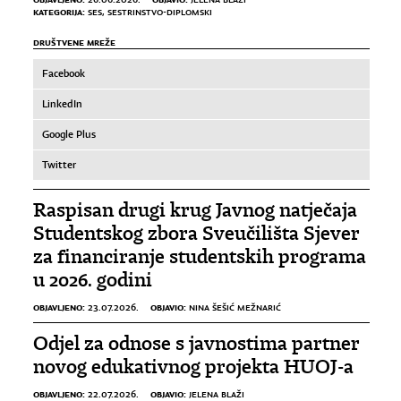
KATEGORIJA:
SES
,
SESTRINSTVO-DIPLOMSKI
DRUŠTVENE MREŽE
Facebook
LinkedIn
Google Plus
Twitter
Raspisan drugi krug Javnog natječaja
Studentskog zbora Sveučilišta Sjever
za financiranje studentskih programa
u 2026. godini
OBJAVLJENO:
OBJAVIO:
23.07.2026.
NINA ŠEŠIĆ MEŽNARIĆ
Odjel za odnose s javnostima partner
novog edukativnog projekta HUOJ-a
OBJAVLJENO:
OBJAVIO:
22.07.2026.
JELENA BLAŽI