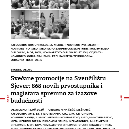
KATEGORIJA:
KOMUNIKOLOGIJA
,
MEDIJE-I-NOVINARSTVO
,
MEDIJI-I-
NOVINARSTVO
,
MED
,
MEDIJSKI-DIZAJN-DIPLOMSKI-STUDIJ
,
MULTIMEDIJA-
DIPLOMSKI
,
MOP
,
NOV
,
NOVINARSTVO-DIPLOMSKI-STUDIJ
,
ODJEL-ZA-
KOMUNIKOLOGIJU
,
PIM
,
PMM
,
PREHRAMBENA-TEHNOLOGIJA
,
SURADNJA_INSTITUCIJE
SRODNE OBJAVE
Svečane promocije na Sveučilištu
Sjever: 868 novih prvostupnika i
magistara spremno za izazove
budućnosti
OBJAVLJENO:
OBJAVIO:
13.06.2026.
NINA ŠEŠIĆ MEŽNARIĆ
KATEGORIJA:
AMB
,
ET
,
FIZIOTERAPIJA
,
GIG
,
GIM
,
GR
,
GR-DIPL
,
KOMUNIKOLOGIJA
,
LIM-KC
,
MEDIJE-I-NOVINARSTVO
,
MEDIJI-I-NOVINARSTVO
,
MED
,
MEDIJSKI-DIZAJN-DIPLOMSKI-STUDIJ
,
MEHATRONIKA
,
MULTIMEDIJA-
DIPLOMSKI
,
MOP
,
NOV
,
NOVINARSTVO-DIPLOMSKI-STUDIJ
,
OBAVIJESTI-PIEU
,
ZORA_PREDDIPLOSMKI
,
ODJEL-ZA-KOMUNIKOLOGIJU
,
OJ
,
OMIL
,
PIM
,
PMM
,
PE
,