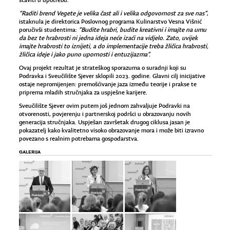
staviti u upotrebu.
“Raditi brend Vegete je velika čast ali i velika odgovornost za sve nas”
,
istaknula je direktorica Poslovnog programa Kulinarstvo Vesna Višnić
poručivši studentima:
“Budite hrabri, budite kreativni i imajte na umu
da bez te hrabrosti ni jedna ideja neće izaći na vidjelo. Zato, uvijek
imajte hrabrosti to iznijeti, a do implementacije treba žličica hrabrosti,
žličica ideje i jako puno upornosti i entuzijazma”.
Ovaj projekt rezultat je strateškog sporazuma o suradnji koji su
Podravka i Sveučilište Sjever sklopili 2023. godine. Glavni cilj inicijative
ostaje nepromijenjen: premošćivanje jaza između teorije i prakse te
priprema mladih stručnjaka za uspješne karijere.
Sveučilište Sjever ovim putem još jednom zahvaljuje Podravki na
otvorenosti, povjerenju i partnerskoj podršci u obrazovanju novih
generacija stručnjaka. Uspješan završetak drugog ciklusa jasan je
pokazatelj kako kvalitetno visoko obrazovanje mora i može biti izravno
povezano s realnim potrebama gospodarstva.
GALERIJA