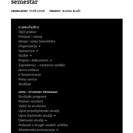
semestar
OBJAVLJENO:
OBJAVIO:
17.06.2026.
JELENA BLAŽI
O SVEUČILIŠTU
Opći podaci
Povijest i razvoj
Misija i vizija Sveučilišta
Organizacija
Sastavnice
Službe
Propisi i dokumenti
Zaposlenici – nastavno osoblje
Javna nabava
e-Savjetovanje
Press centar
Sindikat
UPISI / STUDIJSKI PROGRAMI
Studijski programi
Postani student
Vodič za studente
Upisi prijediplomski studiji
Upisi diplomski studiji
Doktorski studiji
Prelazak s drugih visokih učilišta
Akademsko priznavanje