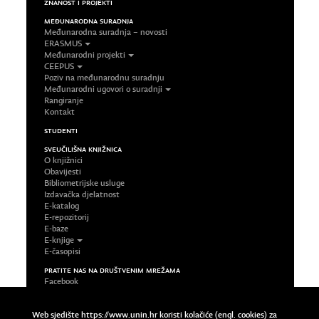
ZNANOST I PROJEKTI
MEĐUNARODNA SURADNJA
Međunarodna suradnja – novosti
ERASMUS
Međunarodni projekti
CEEPUS
Poziv na međunarodnu suradnju
Međunarodni ugovori o suradnji
Rangiranje
Kontakt
STUDENTI
SVEUČILIŠNA KNJIŽNICA
O knjižnici
Obavijesti
Bibliometrijske usluge
Izdavačka djelatnost
E-katalog
E-repozitorij
E-baze
E-knjige
E-časopisi
PRATITE NAS NA DRUŠTVENIM MREŽAMA
Facebook
LinkedIn
Google Plus
Web sjedište https://www.unin.hr koristi kolačiće (engl. cookies) za
Twitter