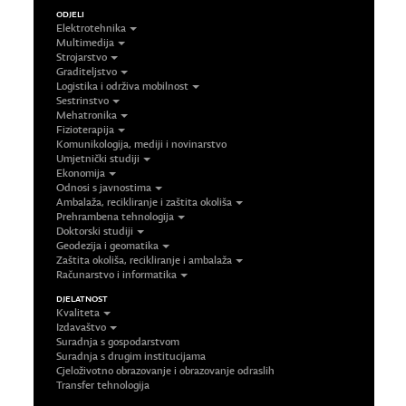
ODJELI
Elektrotehnika
Multimedija
Strojarstvo
Graditeljstvo
Logistika i održiva mobilnost
Sestrinstvo
Mehatronika
Fizioterapija
Komunikologija, mediji i novinarstvo
Umjetnički studiji
Ekonomija
Odnosi s javnostima
Ambalaža, recikliranje i zaštita okoliša
Prehrambena tehnologija
Doktorski studiji
Geodezija i geomatika
Zaštita okoliša, recikliranje i ambalaža
Računarstvo i informatika
DJELATNOST
Kvaliteta
Izdavaštvo
Suradnja s gospodarstvom
Suradnja s drugim institucijama
Cjeloživotno obrazovanje i obrazovanje odraslih
Transfer tehnologija