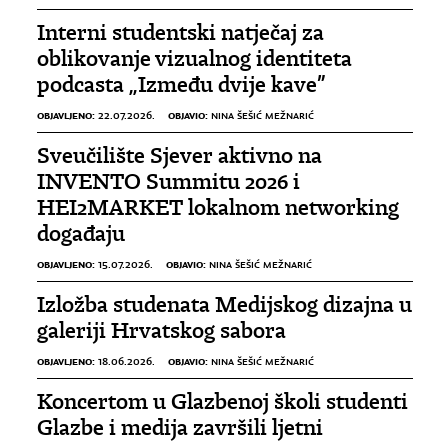
Interni studentski natječaj za
oblikovanje vizualnog identiteta
podcasta „Između dvije kave”
OBJAVLJENO:
OBJAVIO:
22.07.2026.
NINA ŠEŠIĆ MEŽNARIĆ
Sveučilište Sjever aktivno na
INVENTO Summitu 2026 i
HEI2MARKET lokalnom networking
događaju
OBJAVLJENO:
OBJAVIO:
15.07.2026.
NINA ŠEŠIĆ MEŽNARIĆ
Izložba studenata Medijskog dizajna u
galeriji Hrvatskog sabora
OBJAVLJENO:
OBJAVIO:
18.06.2026.
NINA ŠEŠIĆ MEŽNARIĆ
Koncertom u Glazbenoj školi studenti
Glazbe i medija završili ljetni