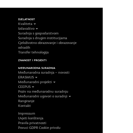
DJELATNOST
Kvaliteta
Izdavaštvo
Suradnja s gospodarstvom
Suradnja s drugim institucijama
Cjeloživotno obrazovanje i obrazovanje
odraslih
Transfer tehnologija
ZNANOST I PROJEKTI
MEĐUNARODNA SURADNJA
Međunarodna suradnja – novosti
ERASMUS
Međunarodni projekti
CEEPUS
Poziv na međunarodnu suradnju
Međunarodni ugovori o suradnji
Rangiranje
Kontakt
Impressum
Uvjeti korištenja
Pravila privatnosti
Povuci GDPR Cookie privolu