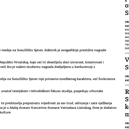
o
S
OB
KA
KO
DI
M
OD
TE
DI
i medija na Sveučilištu Sjever, dobitnik je ovogodišnje prestižne nagrade
V
ublici Hrvatskoj, koje već tri desetljeća slavi izvrsnost, kreativnost i
S
 veći što je našem studentu nagrada dodijeljena u konkurenciji s
OB
dija na Sveučilištu Sjever nije primarno izvedbenog karaktera, već funkcionira
KA
R
, unatoč teorijskom i tehnološkom fokusu studija, posjeduju vrhunske
S
e predstavlja prepoznatu vrijednost za sav trud, odricanja i sate vježbanja
k
žana je u Maloj dvorani Koncertne dvorane Vatroslava Lisinskog, čime je dodatno
kulture.
m
OB
KA