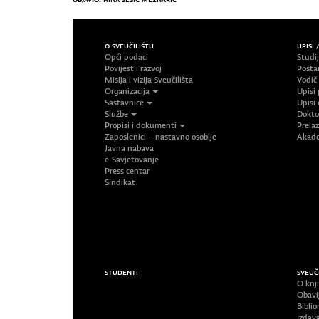
O SVEUČILIŠTU
UPISI 
Opći podaci
Studi
Povijest i razvoj
Posta
Misija i vizija Sveučilišta
Vodič
Organizacija
Upisi 
Sastavnice
Upisi 
Službe
Doktor
Propisi i dokumenti
Prelaz
Zaposlenici – nastavno osoblje
Akade
Javna nabava
e-Savjetovanje
Press centar
Sindikat
STUDENTI
SVEUČ
O knji
Obavi
Biblio
Izdav