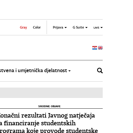
Gray
Color
Prijava
G Suite
LMS
tvena i umjetnička djelatnost
SRODNE OBJAVE
onačni rezultati Javnog natječaja
a financiranje studentskih
rograma koje provode studentske