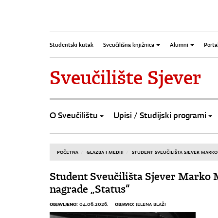
Studentski kutak
Sveučilišna knjižnica
Alumni
Porta
Sveučilište Sjever
O Sveučilištu
Upisi / Studijski programi
POČETNA
GLAZBA I MEDIJI
STUDENT SVEUČILIŠTA SJEVER MARKO
Student Sveučilišta Sjever Marko 
nagrade „Status“
OBJAVLJENO:
OBJAVIO:
04.06.2026.
JELENA BLAŽI