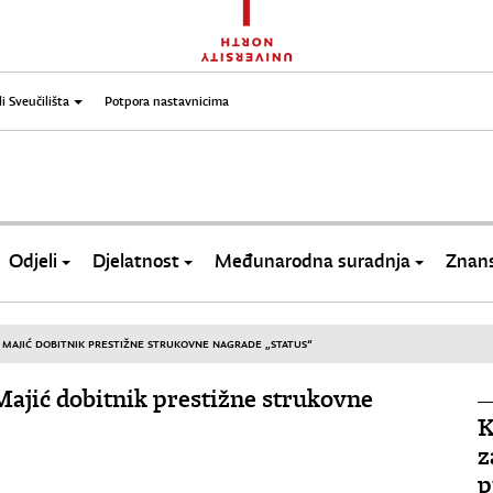
li Sveučilišta
Potpora nastavnicima
Odjeli
Djelatnost
Međunarodna suradnja
Znans
 MAJIĆ DOBITNIK PRESTIŽNE STRUKOVNE NAGRADE „STATUS“
Majić dobitnik prestižne strukovne
K
z
p