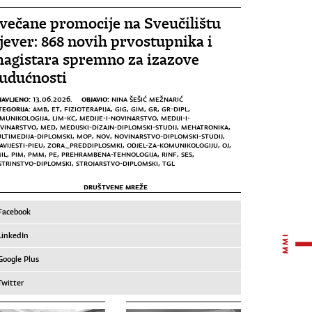
večane promocije na Sveučilištu
jever: 868 novih prvostupnika i
agistara spremno za izazove
udućnosti
JAVLJENO:
OBJAVIO:
13.06.2026.
NINA ŠEŠIĆ MEŽNARIĆ
TEGORIJA:
AMB
,
ET
,
FIZIOTERAPIJA
,
GIG
,
GIM
,
GR
,
GR-DIPL
,
MUNIKOLOGIJA
,
LIM-KC
,
MEDIJE-I-NOVINARSTVO
,
MEDIJI-I-
VINARSTVO
,
MED
,
MEDIJSKI-DIZAJN-DIPLOMSKI-STUDIJ
,
MEHATRONIKA
,
LTIMEDIJA-DIPLOMSKI
,
MOP
,
NOV
,
NOVINARSTVO-DIPLOMSKI-STUDIJ
,
AVIJESTI-PIEU
,
ZORA_PREDDIPLOSMKI
,
ODJEL-ZA-KOMUNIKOLOGIJU
,
OJ
,
IL
,
PIM
,
PMM
,
PE
,
PREHRAMBENA-TEHNOLOGIJA
,
RINF
,
SES
,
STRINSTVO-DIPLOMSKI
,
STROJARSTVO-DIPLOMSKI
,
TGL
DRUŠTVENE MREŽE
Facebook
LinkedIn
Google Plus
Twitter