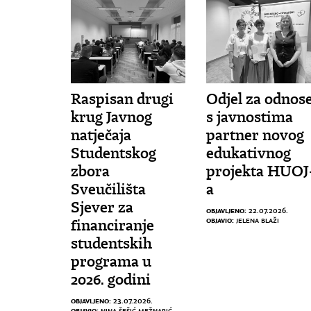
Raspisan drugi
Odjel za odnos
krug Javnog
s javnostima
natječaja
partner novog
Studentskog
edukativnog
zbora
projekta HUOJ
Sveučilišta
a
Sjever za
OBJAVLJENO:
22.07.2026.
OBJAVIO:
JELENA BLAŽI
financiranje
studentskih
programa u
2026. godini
OBJAVLJENO:
23.07.2026.
OBJAVIO:
NINA ŠEŠIĆ MEŽNARIĆ