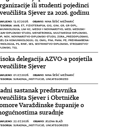
rganizacije ili studenti pojedinci
veučilišta Sjever za 2026. godinu
JAVLJENO:
OBJAVIO:
13.07.2026.
NINA ŠEŠIĆ MEŽNARIĆ
TEGORIJA:
AMB
,
ET
,
FIZIOTERAPIJA
,
GIG
,
GIM
,
GR
,
GR-DIPL
,
MUNIKOLOGIJA
,
LIM-KC
,
MEDIJI-I-NOVINARSTVO
,
MED
,
MEDIJSKI-
ZAJN-DIPLOMSKI-STUDIJ
,
MEHATRONIKA
,
MULTIMEDIJA-DIPLOMSKI
,
OP
,
NOV
,
NOVINARSTVO-DIPLOMSKI-STUDIJ
,
ZORA_PREDDIPLOSMKI
,
JEL-ZA-KOMUNIKOLOGIJU
,
OJ
,
OMIL
,
PIM
,
PMM
,
PE
,
PREHRAMBENA-
HNOLOGIJA
,
PS
,
RINF
,
SES
,
SESTRINSTVO-DIPLOMSKI
,
STROJARSTVO-
PLOMSKI
,
TGL
isoka delegacija AZVO-a posjetila
veučilište Sjever
JAVLJENO:
OBJAVIO:
01.07.2026.
NINA ŠEŠIĆ MEŽNARIĆ
TEGORIJA:
SURADNJA_INSTITUCIJE
,
UNCATEGORIZED
adni sastanak predstavnika
veučilišta Sjever i Obrtničke
omore Varaždinske županije o
ogućnostima suradnje
JAVLJENO:
OBJAVIO:
22.07.2026.
JELENA BLAŽI
TEGORIJA:
SURADNJA_INSTITUCIJE
,
UNCATEGORIZED