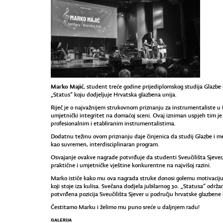
​Marko Majić
, student treće godine prijediplomskog studija Glazbe 
„Status“ koju dodjeljuje Hrvatska glazbena unija.
Riječ je o najvažnijem strukovnom priznanju za instrumentaliste u Rep
umjetnički integritet na domaćoj sceni. Ovaj izniman uspjeh tim je
profesionalnim i etabliranim instrumentalistima.
Dodatnu težinu ovom priznanju daje činjenica da studij Glazbe i me
kao suvremen, interdisciplinaran program.
Osvajanje ovakve nagrade potvrđuje da studenti Sveučilišta Sjever
praktične i umjetničke vještine konkurentne na najvišoj razini.
Marko ističe kako mu ova nagrada struke donosi golemu motivaciju t
koji stoje iza kulisa. Svečana dodjela jubilarnog 30. „Statusa“ odr
potvrđena pozicija Sveučilišta Sjever u području hrvatske glazbene 
Čestitamo Marku i želimo mu puno sreće u daljnjem radu!
GALERIJA