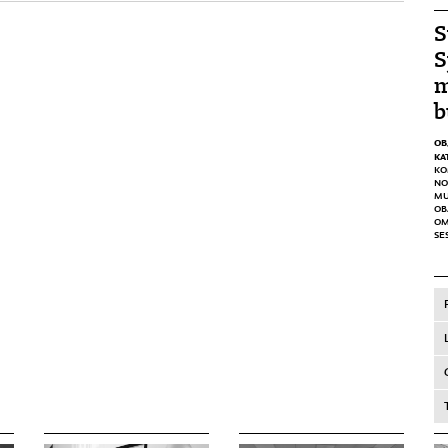
S
S
m
b
OB
KA
KO
NO
MU
OB
OM
SE