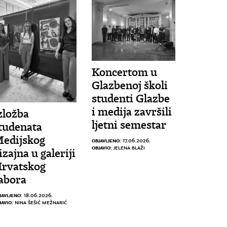
Koncertom u
Glazbenoj školi
studenti Glazbe
i medija završili
zložba
ljetni semestar
tudenata
edijskog
OBJAVLJENO:
17.06.2026.
OBJAVIO:
JELENA BLAŽI
izajna u galeriji
rvatskog
abora
JAVLJENO:
18.06.2026.
JAVIO:
NINA ŠEŠIĆ MEŽNARIĆ