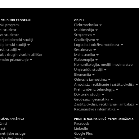
/ STUDIJSKI PROGRAMI
ODJELI
jski programi
Elektrotehnika
ni student
Multimedija
 za studente
Strojarstvo
prijediplomski studiji
Graditeljstvo
diplomski studiji
Logistika i održiva mobilnost
ski studiji
Sestrinstvo
ak s drugih visokih učilišta
Mehatronika
msko priznavanje
Fizioterapija
Komunikologija, mediji i novinarstvo
Umjetnički studiji
Ekonomija
Odnosi s javnostima
Ambalaža, recikliranje i zaštita okoliša
Prehrambena tehnologija
Doktorski studiji
Geodezija i geomatika
Zaštita okoliša, recikliranje i ambalaža
Računarstvo i informatika
ILIŠNA KNJIŽNICA
PRATITE NAS NA DRUŠTVENIM MREŽAMA
žnici
Facebook
jesti
LinkedIn
metrijske usluge
Google Plus
ačka djelatnost
Twitter