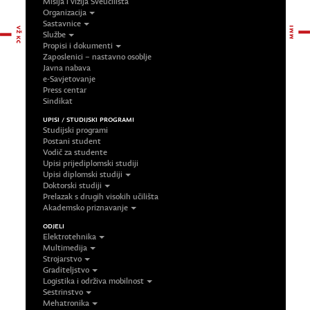
Misija i vizija Sveučilišta
Organizacija
Sastavnice
Službe
Propisi i dokumenti
Zaposlenici – nastavno osoblje
Javna nabava
e-Savjetovanje
Press centar
Sindikat
UPISI / STUDIJSKI PROGRAMI
Studijski programi
Postani student
Vodič za studente
Upisi prijediplomski studiji
Upisi diplomski studiji
Doktorski studiji
Prelazak s drugih visokih učilišta
Akademsko priznavanje
ODJELI
Elektrotehnika
Multimedija
Strojarstvo
Graditeljstvo
Logistika i održiva mobilnost
Sestrinstvo
Mehatronika