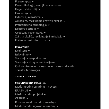
Fizioterapija
Komunikologija, mediji i novinarstvo
Umjetnički studiji
Ekonomija
Odnosi s javnostima
Ambalaža, recikliranje i zaštita okoliša
Prehrambena tehnologija
Doktorski studiji
Geodezija i geomatika
Zaštita okoliša, recikliranje i ambalaža
Računarstvo i informatika
DJELATNOST
Kvaliteta
Izdavaštvo
Suradnja s gospodarstvom
Suradnja s drugim institucijama
Cjeloživotno obrazovanje i obrazovanje odraslih
Transfer tehnologija
ZNANOST I PROJEKTI
MEĐUNARODNA SURADNJA
Međunarodna suradnja – novosti
ERASMUS
Međunarodni projekti
CEEPUS
Poziv na međunarodnu suradnju
Međunarodni ugovori o suradnji