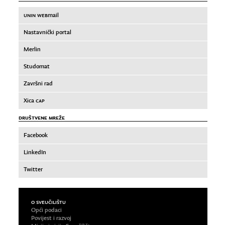
UNIN WEB
mail
Nastavnički portal
Merlin
Studomat
Završni rad
Xica
CAP
DRUŠTVENE MREŽE
Facebook
LinkedIn
Twitter
O SVEUČILIŠTU
Opći podaci
Povijest i razvoj