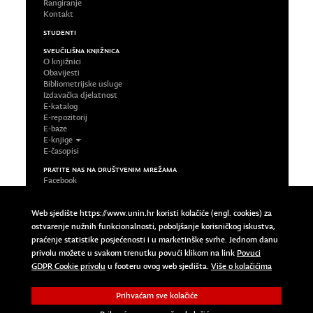
Rangiranje
Kontakt
STUDENTI
SVEUČILIŠNA KNJIŽNICA
O knjižnici
Obavijesti
Bibliometrijske usluge
Izdavačka djelatnost
E-katalog
E-repozitorij
E-baze
E-knjige
E-časopisi
PRATITE NAS NA DRUŠTVENIM MREŽAMA
Facebook
LinkedIn
Google Plus
Web sjedište https://www.unin.hr koristi kolačiće (engl. cookies) za
Twitter
ostvarenje nužnih funkcionalnosti, poboljšanje korisničkog iskustva,
Impressum
praćenje statistike posjećenosti i u marketinške svrhe. Jednom danu
Uvjeti korištenja
privolu možete u svakom trenutku povući klikom na link
Povuci
Pravila privatnosti
Povuci GDPR Cookie privolu
GDPR Cookie privolu
u footeru ovog web sjedišta.
Više o kolačićima
Prihvaćam sve kolačiće
Copyright © 2023 Sveučilište Sjever | University North. All
Rights Reserved.