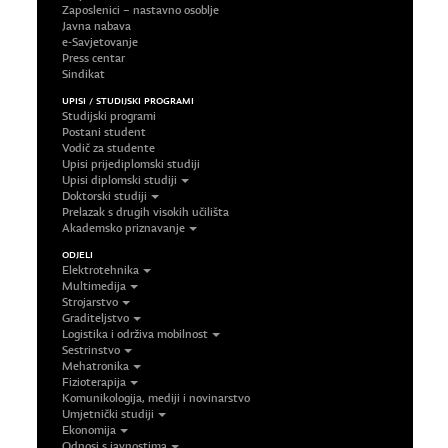
Zaposlenici – nastavno osoblje
Javna nabava
e-Savjetovanje
Press centar
Sindikat
UPISI / STUDIJSKI PROGRAMI
Studijski programi
Postani student
Vodič za studente
Upisi prijediplomski studiji
Upisi diplomski studiji
Doktorski studiji
Prelazak s drugih visokih učilišta
Akademsko priznavanje
ODJELI
Elektrotehnika
Multimedija
Strojarstvo
Graditeljstvo
Logistika i održiva mobilnost
Sestrinstvo
Mehatronika
Fizioterapija
Komunikologija, mediji i novinarstvo
Umjetnički studiji
Ekonomija
Odnosi s javnostima