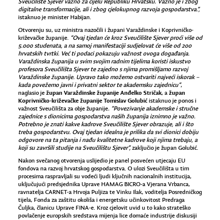
Sveučilište Sjever važno za cijelu Republiku Hrvatsku. Važno je i zbog
digitalne transformacije, ali i zbog cjelokupnog razvoja gospodarstva.”,
istaknuo je minister Habijan.
Otvorenju su, uz ministra nazočili i župani Varaždinske i Koprivničko-
križevačke županije.
“Ovaj tjedan će kroz Sveučilište Sjever proći više od
5.000 studenata, a na samoj manifestaciji sudjelovat će više od 200
hrvatskih tvrtki. Već ti podaci pokazuju važnost ovoga događanja.
Varaždinska županija u svim svojim radnim tijelima koristi iskustvo
profesora Sveučilišta Sjever te zajedno s njima promišljamo razvoj
Varaždinske županije. Upravo tako možemo ostvariti najveći iskorak –
kada povežemo javni i privatni sektor te
akademsku zajednicu”
,
župan Varaždinske županije Anđelko Stričak
župan
naglasio je
, a
Koprivničko-križevačke županije
Tomislav Golubić
istaknuo je ponos i
važnost Sveučilišta za obje županije
. “Povezivanje akademske i stručne
zajednice s dionicima gospodarstva naših županija iznimno je važno.
Potrebno je znati kakve kadrove Sveučilište Sjever obrazuje, ali i što
treba gospodarstvu. Ovaj tjedan idealna je prilika da svi dionici dobiju
odgovore na ta pitanja i nađu kvalitetne kadrove koji njima trebaju, a
koji su završili studije na Sveučilištu Sjever”,
zaključio je župan Golubić.
Nakon svečanog otvorenja uslijedio je panel posvećen utjecaju EU
fondova na razvoj hrvatskog gospodarstva. O ulozi Sveučilišta u tim
procesima raspravljali su vodeći ljudi ključnih nacionalnih institucija,
uključujući predsjednika Uprave HAMAG BICRO-a Vjerana Vrbanca,
ravnatelja CARNET-a Hrvoja Puljiza te Vinku Ilak, voditelja Posredničkog
tijela, Fonda za zaštitu okoliša i energetsku učinkovitost Predraga
Čuljka, članicu Uprave FINA-e. Kroz cjelovit uvid u to kako strateško
povlačenje europskih sredstava mijenja lice domaće industrije diskusiji