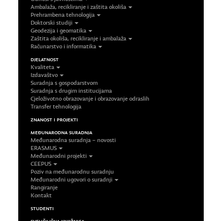
Ambalaža, recikliranje i zaštita okoliša
Prehrambena tehnologija
Doktorski studiji
Geodezija i geomatika
Zaštita okoliša, recikliranje i ambalaža
Računarstvo i informatika
DJELATNOST
Kvaliteta
Izdavaštvo
Suradnja s gospodarstvom
Suradnja s drugim institucijama
Cjeloživotno obrazovanje i obrazovanje odraslih
Transfer tehnologija
ZNANOST I PROJEKTI
MEĐUNARODNA SURADNJA
Međunarodna suradnja – novosti
ERASMUS
Međunarodni projekti
CEEPUS
Poziv na međunarodnu suradnju
Međunarodni ugovori o suradnji
Rangiranje
Kontakt
STUDENTI