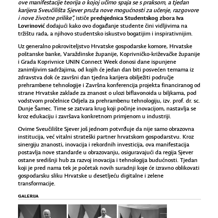
ove manifestacije teorija o kojoj učimo spaja se s praksom, a tjedan
karijera Sveučilišta Sjever pruža nove mogućnosti za učenje, razgovore
predsjednica Studentskog zbora Iva
i nove životne prilike”,
ističe
Lovrinović
dodajući kako ovo događanje studente čini vidljivima na
tržištu rada, a njihovo studentsko iskustvo bogatijim i inspirativnijim.
Uz generalno pokroviteljstvo Hrvatske gospodarske komore, Hrvatske
poštanske banke, Varaždinske županije, Koprivničko-križevačke županije
i Grada Koprivnice UNIN Connect Week donosi dane ispunjene
zanimljivim sadržajima, od kojih će jedan dan biti posvećen temama iz
zdravstva dok će završni dan tjedna karijera obilježiti područje
prehrambene tehnologije i Završna konferencija projekta financiranog od
strane Hrvatske zaklade za znanost o ulozi biflavonoida u biljkama, pod
vodstvom pročelnice Odjela za prehrambenu tehnologiju, izv. prof. dr. sc.
Dunje Šamec. Time se zatvara krug koji počinje inovacijom, nastavlja se
kroz edukaciju i završava konkretnom primjenom u industriji.
Ovime Sveučilište Sjever još jednom potvrđuje da nije samo obrazovna
institucija, već vitalni strateški partner hrvatskom gospodarstvu. Kroz
sinergiju znanosti, inovacija i rekordnih investicija, ova manifestacija
postavlja nove standarde u obrazovanju, osiguravajući da regija Sjever
ostane središnji hub za razvoj inovacija i tehnologija budućnosti. Tjedan
koji je pred nama tek je početak novih suradnji koje će izravno oblikovati
gospodarsku sliku Hrvatske u desetljeću digitalne i zelene
transformacije.
GALERIJA