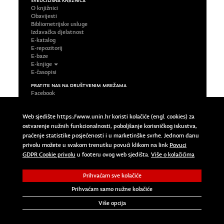
SVEUČILIŠNA KNJIŽNICA
O knjižnici
Obavijesti
Bibliometrijske usluge
Izdavačka djelatnost
E-katalog
E-repozitorij
E-baze
E-knjige
E-časopisi
PRATITE NAS NA DRUŠTVENIM MREŽAMA
Facebook
LinkedIn
Google Plus
Web sjedište https://www.unin.hr koristi kolačiće (engl. cookies) za
Twitter
ostvarenje nužnih funkcionalnosti, poboljšanje korisničkog iskustva,
Impressum
praćenje statistike posjećenosti i u marketinške svrhe. Jednom danu
Uvjeti korištenja
privolu možete u svakom trenutku povući klikom na link
Povuci
Pravila privatnosti
Povuci GDPR Cookie privolu
GDPR Cookie privolu
u footeru ovog web sjedišta.
Više o kolačićima
Prihvaćam sve kolačiće
Copyright © 2023 Sveučilište Sjever | University North. All
Rights Reserved.
Prihvaćam samo nužne kolačiće
Više opcija