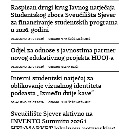
Raspisan drugi krug Javnog natječaja
Studentskog zbora Sveučilišta Sjever
za financiranje studentskih programa
u 2026. godini
OBJAVLJENO:
OBJAVIO:
23.07.2026.
NINA ŠEŠIĆ MEŽNARIĆ
Odjel za odnose s javnostima partner
novog edukativnog projekta HUOJ-a
OBJAVLJENO:
OBJAVIO:
22.07.2026.
JELENA BLAŽI
Interni studentski natječaj za
oblikovanje vizualnog identiteta
podcasta „Između dvije kave”
OBJAVLJENO:
OBJAVIO:
22.07.2026.
NINA ŠEŠIĆ MEŽNARIĆ
Sveučilište Sjever aktivno na
INVENTO Summitu 2026 i
HEI2MARKET lokalnom networking