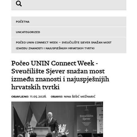
POČETNA
UNCATEGORIZED
POČEO UNIN CONNECT WEEK – SVEUČILIŠTE SJEVER SNAŽAN MOST
IZMEĐU ZNANOSTI I NAJUSPJEŠNIJIH HRVATSKIH TVRTKI
Počeo UNIN Connect Week -
Sveučilište Sjever snažan most
između znanosti i najuspješnijih
hrvatskih tvrtki
OBJAVLJENO:
OBJAVIO:
11.05.2026.
NINA ŠEŠIĆ MEŽNARIĆ