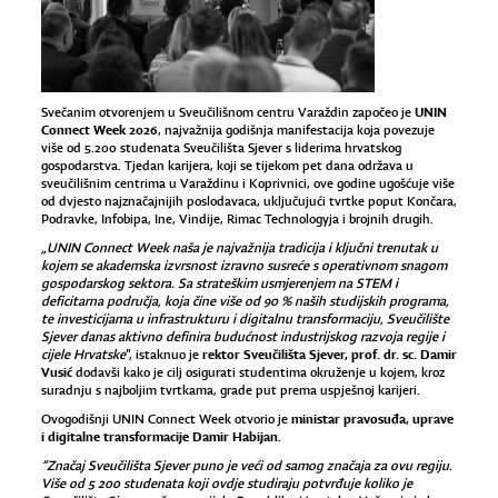
UNIN
Svečanim otvorenjem u Sveučilišnom centru Varaždin započeo je
Connect Week 2026
, najvažnija godišnja manifestacija koja povezuje
više od 5.200 studenata Sveučilišta Sjever s liderima hrvatskog
gospodarstva. Tjedan karijera, koji se tijekom pet dana održava u
sveučilišnim centrima u Varaždinu i Koprivnici, ove godine ugošćuje više
od dvjesto najznačajnijih poslodavaca, uključujući tvrtke poput Končara,
Podravke, Infobipa, Ine, Vindije, Rimac Technologyja i brojnih drugih.
„UNIN Connect Week naša je najvažnija tradicija i ključni trenutak u
kojem se akademska izvrsnost izravno susreće s operativnom snagom
gospodarskog sektora. Sa strateškim usmjerenjem na STEM i
deficitarna područja, koja čine više od 90 % naših studijskih programa,
te investicijama u infrastrukturu i digitalnu transformaciju, Sveučilište
Sjever danas aktivno definira budućnost industrijskog razvoja regije i
rektor Sveučilišta Sjever, prof. dr. sc. Damir
cijele Hrvatske
”, istaknuo je
Vusić
dodavši kako je cilj osigurati studentima okruženje u kojem, kroz
suradnju s najboljim tvrtkama, grade put prema uspješnoj karijeri.
ministar pravosuđa, uprave
Ovogodišnji UNIN Connect Week otvorio je
i digitalne transformacije Damir Habijan.
“Značaj Sveučilišta Sjever puno je veći od samog značaja za ovu regiju.
Više od 5 200 studenata koji ovdje studiraju potvrđuje koliko je