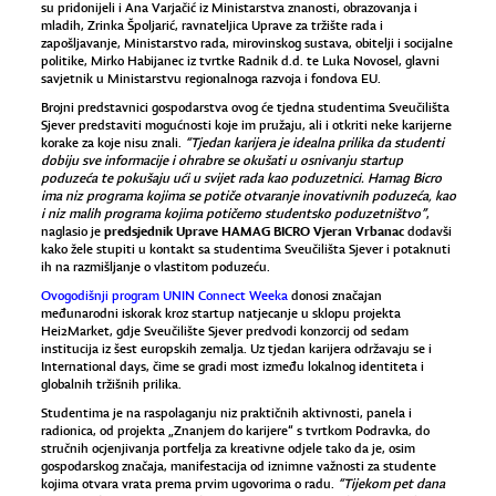
su pridonijeli i Ana Varjačić iz Ministarstva znanosti, obrazovanja i
mladih, Zrinka Špoljarić, ravnateljica Uprave za tržište rada i
zapošljavanje, Ministarstvo rada, mirovinskog sustava, obitelji i socijalne
politike, Mirko Habijanec iz tvrtke Radnik d.d. te Luka Novosel, glavni
savjetnik u Ministarstvu regionalnoga razvoja i fondova EU.
Brojni predstavnici gospodarstva ovog će tjedna studentima Sveučilišta
Sjever predstaviti mogućnosti koje im pružaju, ali i otkriti neke karijerne
korake za koje nisu znali.
“Tjedan karijera je idealna prilika da studenti
dobiju sve informacije i ohrabre se okušati u osnivanju startup
poduzeća te pokušaju ući u svijet rada kao poduzetnici. Hamag Bicro
ima niz programa kojima se potiče otvaranje inovativnih poduzeća, kao
i niz malih programa kojima potičemo studentsko poduzetništvo”
,
predsjednik Uprave HAMAG BICRO Vjeran Vrbanac
naglasio je
dodavši
kako žele stupiti u kontakt sa studentima Sveučilišta Sjever i potaknuti
ih na razmišljanje o vlastitom poduzeću.
Ovogodišnji program UNIN Connect Weeka
donosi značajan
međunarodni iskorak kroz startup natjecanje u sklopu projekta
Hei2Market, gdje Sveučilište Sjever predvodi konzorcij od sedam
institucija iz šest europskih zemalja. Uz tjedan karijera održavaju se i
International days, čime se gradi most između lokalnog identiteta i
globalnih tržišnih prilika.
Studentima je na raspolaganju niz praktičnih aktivnosti, panela i
radionica, od projekta „Znanjem do karijere“ s tvrtkom Podravka, do
stručnih ocjenjivanja portfelja za kreativne odjele tako da je, osim
gospodarskog značaja, manifestacija od iznimne važnosti za studente
kojima otvara vrata prema prvim ugovorima o radu.
“Tijekom pet dana