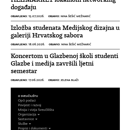
događaju
OBJAVLJENO:
OBJAVIO:
15.07.2026.
NINA ŠEŠIĆ MEŽNARIĆ
Izložba studenata Medijskog dizajna u
galeriji Hrvatskog sabora
OBJAVLJENO:
OBJAVIO:
18.06.2026.
NINA ŠEŠIĆ MEŽNARIĆ
Koncertom u Glazbenoj školi studenti
Glazbe i medija završili ljetni
semestar
OBJAVLJENO:
OBJAVIO:
17.06.2026.
JELENA BLAŽI
O SVEUČILIŠTU
Opći podaci
Povijest i razvoj
Misija i vizija Sveučilišta
Organizacija
Sastavnice
Službe
Propisi i dokumenti