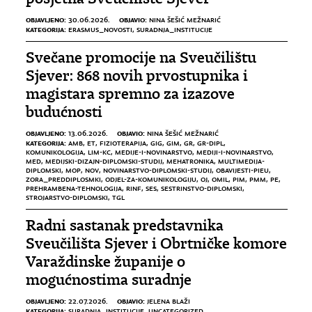
OBJAVLJENO:
OBJAVIO:
30.06.2026.
NINA ŠEŠIĆ MEŽNARIĆ
KATEGORIJA:
ERASMUS_NOVOSTI
,
SURADNJA_INSTITUCIJE
Svečane promocije na Sveučilištu
Sjever: 868 novih prvostupnika i
magistara spremno za izazove
budućnosti
OBJAVLJENO:
OBJAVIO:
13.06.2026.
NINA ŠEŠIĆ MEŽNARIĆ
KATEGORIJA:
AMB
,
ET
,
FIZIOTERAPIJA
,
GIG
,
GIM
,
GR
,
GR-DIPL
,
KOMUNIKOLOGIJA
,
LIM-KC
,
MEDIJE-I-NOVINARSTVO
,
MEDIJI-I-NOVINARSTVO
,
MED
,
MEDIJSKI-DIZAJN-DIPLOMSKI-STUDIJ
,
MEHATRONIKA
,
MULTIMEDIJA-
DIPLOMSKI
,
MOP
,
NOV
,
NOVINARSTVO-DIPLOMSKI-STUDIJ
,
OBAVIJESTI-PIEU
,
ZORA_PREDDIPLOSMKI
,
ODJEL-ZA-KOMUNIKOLOGIJU
,
OJ
,
OMIL
,
PIM
,
PMM
,
PE
,
PREHRAMBENA-TEHNOLOGIJA
,
RINF
,
SES
,
SESTRINSTVO-DIPLOMSKI
,
STROJARSTVO-DIPLOMSKI
,
TGL
Radni sastanak predstavnika
Sveučilišta Sjever i Obrtničke komore
Varaždinske županije o
mogućnostima suradnje
OBJAVLJENO:
OBJAVIO:
22.07.2026.
JELENA BLAŽI
KATEGORIJA:
SURADNJA_INSTITUCIJE
,
UNCATEGORIZED