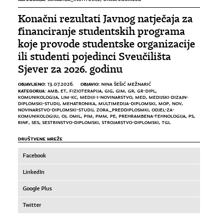
Konačni rezultati Javnog natječaja za
financiranje studentskih programa
koje provode studentske organizacije
ili studenti pojedinci Sveučilišta
Sjever za 2026. godinu
OBJAVLJENO:
OBJAVIO:
13.07.2026.
NINA ŠEŠIĆ MEŽNARIĆ
KATEGORIJA:
AMB
,
ET
,
FIZIOTERAPIJA
,
GIG
,
GIM
,
GR
,
GR-DIPL
,
KOMUNIKOLOGIJA
,
LIM-KC
,
MEDIJI-I-NOVINARSTVO
,
MED
,
MEDIJSKI-DIZAJN-
DIPLOMSKI-STUDIJ
,
MEHATRONIKA
,
MULTIMEDIJA-DIPLOMSKI
,
MOP
,
NOV
,
NOVINARSTVO-DIPLOMSKI-STUDIJ
,
ZORA_PREDDIPLOSMKI
,
ODJEL-ZA-
KOMUNIKOLOGIJU
,
OJ
,
OMIL
,
PIM
,
PMM
,
PE
,
PREHRAMBENA-TEHNOLOGIJA
,
PS
,
RINF
,
SES
,
SESTRINSTVO-DIPLOMSKI
,
STROJARSTVO-DIPLOMSKI
,
TGL
DRUŠTVENE MREŽE
Facebook
LinkedIn
Google Plus
Twitter