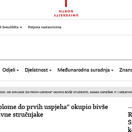
li Sveučilišta
Potpora nastavnicima
Odjeli
Djelatnost
Međunarodna suradnja
Znans
IJI: OD DIPLOME DO PRVIH USPJEHA” OKUPIO BIVŠE STUDENTE, DANAS USPJEŠNE IT I KREATIV
iplome do prvih uspjeha" okupio bivše
ivne stručnjake
R
S
k