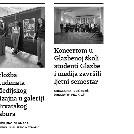
Koncertom u
Glazbenoj školi
studenti Glazbe
i medija završili
zložba
ljetni semestar
tudenata
edijskog
OBJAVLJENO:
17.06.2026.
OBJAVIO:
JELENA BLAŽI
izajna u galeriji
rvatskog
abora
JAVLJENO:
18.06.2026.
JAVIO:
NINA ŠEŠIĆ MEŽNARIĆ