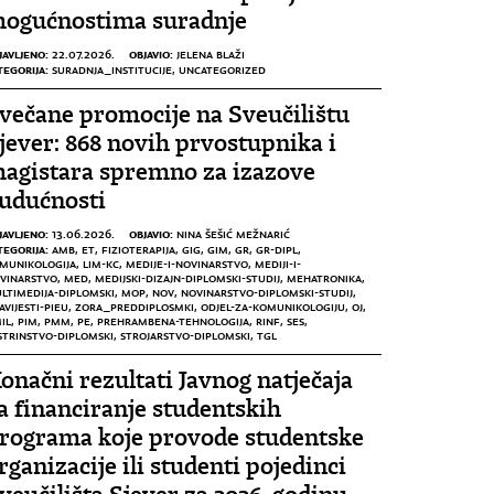
ogućnostima suradnje
JAVLJENO:
OBJAVIO:
22.07.2026.
JELENA BLAŽI
TEGORIJA:
SURADNJA_INSTITUCIJE
,
UNCATEGORIZED
večane promocije na Sveučilištu
jever: 868 novih prvostupnika i
agistara spremno za izazove
udućnosti
JAVLJENO:
OBJAVIO:
13.06.2026.
NINA ŠEŠIĆ MEŽNARIĆ
TEGORIJA:
AMB
,
ET
,
FIZIOTERAPIJA
,
GIG
,
GIM
,
GR
,
GR-DIPL
,
MUNIKOLOGIJA
,
LIM-KC
,
MEDIJE-I-NOVINARSTVO
,
MEDIJI-I-
VINARSTVO
,
MED
,
MEDIJSKI-DIZAJN-DIPLOMSKI-STUDIJ
,
MEHATRONIKA
,
LTIMEDIJA-DIPLOMSKI
,
MOP
,
NOV
,
NOVINARSTVO-DIPLOMSKI-STUDIJ
,
AVIJESTI-PIEU
,
ZORA_PREDDIPLOSMKI
,
ODJEL-ZA-KOMUNIKOLOGIJU
,
OJ
,
IL
,
PIM
,
PMM
,
PE
,
PREHRAMBENA-TEHNOLOGIJA
,
RINF
,
SES
,
STRINSTVO-DIPLOMSKI
,
STROJARSTVO-DIPLOMSKI
,
TGL
onačni rezultati Javnog natječaja
a financiranje studentskih
rograma koje provode studentske
rganizacije ili studenti pojedinci