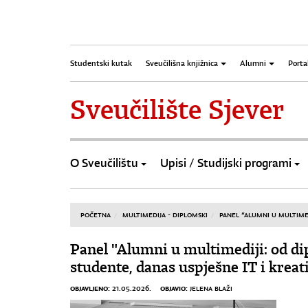
Studentski kutak
Sveučilišna knjižnica
Alumni
Porta
Sveučilište Sjever
O Sveučilištu
Upisi / Studijski programi
POČETNA
MULTIMEDIJA - DIPLOMSKI
PANEL “ALUMNI U MULTIMED
Panel "Alumni u multimediji: od d
studente, danas uspješne IT i kreat
OBJAVLJENO:
OBJAVIO:
21.05.2026.
JELENA BLAŽI