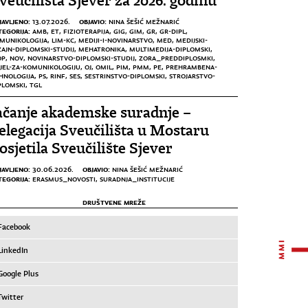
veučilišta Sjever za 2026. godinu
JAVLJENO:
OBJAVIO:
13.07.2026.
NINA ŠEŠIĆ MEŽNARIĆ
TEGORIJA:
AMB
,
ET
,
FIZIOTERAPIJA
,
GIG
,
GIM
,
GR
,
GR-DIPL
,
MUNIKOLOGIJA
,
LIM-KC
,
MEDIJI-I-NOVINARSTVO
,
MED
,
MEDIJSKI-
ZAJN-DIPLOMSKI-STUDIJ
,
MEHATRONIKA
,
MULTIMEDIJA-DIPLOMSKI
,
OP
,
NOV
,
NOVINARSTVO-DIPLOMSKI-STUDIJ
,
ZORA_PREDDIPLOSMKI
,
JEL-ZA-KOMUNIKOLOGIJU
,
OJ
,
OMIL
,
PIM
,
PMM
,
PE
,
PREHRAMBENA-
HNOLOGIJA
,
PS
,
RINF
,
SES
,
SESTRINSTVO-DIPLOMSKI
,
STROJARSTVO-
PLOMSKI
,
TGL
ačanje akademske suradnje –
elegacija Sveučilišta u Mostaru
osjetila Sveučilište Sjever
JAVLJENO:
OBJAVIO:
30.06.2026.
NINA ŠEŠIĆ MEŽNARIĆ
TEGORIJA:
ERASMUS_NOVOSTI
,
SURADNJA_INSTITUCIJE
DRUŠTVENE MREŽE
Facebook
LinkedIn
Google Plus
Twitter