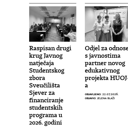
Raspisan drugi
Odjel za odnos
krug Javnog
s javnostima
natječaja
partner novog
Studentskog
edukativnog
zbora
projekta HUOJ
Sveučilišta
a
Sjever za
OBJAVLJENO:
22.07.2026.
OBJAVIO:
JELENA BLAŽI
financiranje
studentskih
programa u
2026. godini