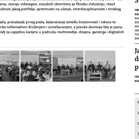
S
a, razvoju videoigara, vizualnih identiteta za filmsku industriju, cloud
važnost jakog portfelja, spremnosti na učenje, interdisciplinarnosti i timskog
OB
KA
KO
rada, pronalazak prvog posla, balansiranje između kreativnosti i rokova te
DI
M
ršio neformalnim druženjem i umrežavanjem, a poruka alumnija bila je jasna:
OD
melj za uspješnu karijeru u području multimedije, dizajna, gaminga i digitalnih
TE
DI
J
d
p
OB
KA