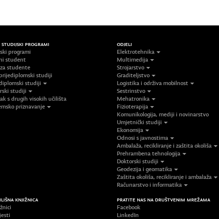
/ STUDIJSKI PROGRAMI
ODJELI
jski programi
Elektrotehnika
ni student
Multimedija
 za studente
Strojarstvo
prijediplomski studiji
Graditeljstvo
diplomski studiji
Logistika i održiva mobilnost
ski studiji
Sestrinstvo
ak s drugih visokih učilišta
Mehatronika
msko priznavanje
Fizioterapija
Komunikologija, mediji i novinarstvo
Umjetnički studiji
Ekonomija
Odnosi s javnostima
Ambalaža, recikliranje i zaštita okoliša
Prehrambena tehnologija
Doktorski studiji
Geodezija i geomatika
Zaštita okoliša, recikliranje i ambalaža
Računarstvo i informatika
ILIŠNA KNJIŽNICA
PRATITE NAS NA DRUŠTVENIM MREŽAMA
žnici
Facebook
jesti
LinkedIn