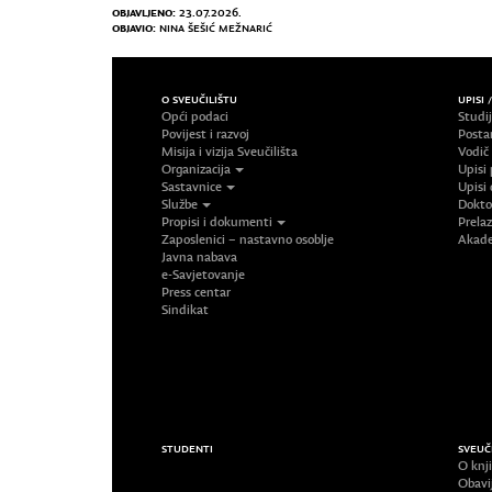
OBJAVLJENO:
23.07.2026.
OBJAVIO:
NINA ŠEŠIĆ MEŽNARIĆ
O SVEUČILIŠTU
UPISI 
Opći podaci
Studi
Povijest i razvoj
Posta
Misija i vizija Sveučilišta
Vodič
Organizacija
Upisi 
Sastavnice
Upisi 
Službe
Doktor
Propisi i dokumenti
Prelaz
Zaposlenici – nastavno osoblje
Akade
Javna nabava
e-Savjetovanje
Press centar
Sindikat
STUDENTI
SVEUČ
O knji
Obavi