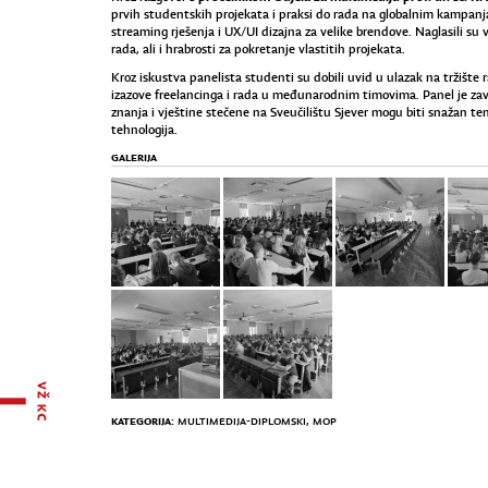
prvih studentskih projekata i praksi do rada na globalnim kampanjam
streaming rješenja i UX/UI dizajna za velike brendove. Naglasili su 
rada, ali i hrabrosti za pokretanje vlastitih projekata.
Kroz iskustva panelista studenti su dobili uvid u ulazak na tržište 
izazove freelancinga i rada u međunarodnim timovima. Panel je zav
znanja i vještine stečene na Sveučilištu Sjever mogu biti snažan te
tehnologija.
GALERIJA
KATEGORIJA:
MULTIMEDIJA-DIPLOMSKI
,
MOP