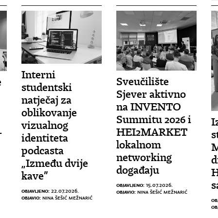
Interni
Sveučilište
e
studentski
Sjever aktivno
natječaj za
na INVENTO
oblikovanje
Summitu 2026 i
I
vizualnog
HEI2MARKET
-
s
identiteta
lokalnom
M
podcasta
networking
d
„Između dvije
događaju
H
kave”
s
OBJAVLJENO:
15.07.2026.
OBJAVLJENO:
22.07.2026.
OBJAVIO:
NINA ŠEŠIĆ MEŽNARIĆ
OBJAVIO:
NINA ŠEŠIĆ MEŽNARIĆ
OB
OB