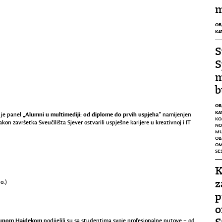
m
OB
KA
S
S
m
b
OB
KA
„Alumni u multimediji: od diplome do prvih uspjeha
 je panel
” namijenjen
KO
akon završetka Sveučilišta Sjever ostvarili uspješne karijere u kreativnoj i IT
NO
MU
OB
OM
SE
K
z
o.)
p
o
 Krunom Hajdekom
podijelili su sa studentima svoje profesionalne putove – od