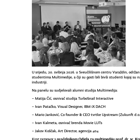
U srijedu, 20. svibnja 2026. u Sveučilišnom centru Varaždin, održan
studentima Multimedije, a čiji su gosti bili bivši studenti kojoj su n
industriji.
Na panelu su sudjelovali alumni studija Multimedija:
– Matija Čić, osnivač studija TurboSnail Interactive
– Ivan Patačko, Visual Designer, IBM iX DACH
– Mario Janković, Co founder & CEO tvrtke Upstream (Zukunft d.o.
– Ivan Kalmeta, osnivač brenda Movie LUTs
– Jakov Koščak, Art Director, agencija 404
pročelnikom Odjela za multimediju prof. dr. sc.
Kroz razgovor s