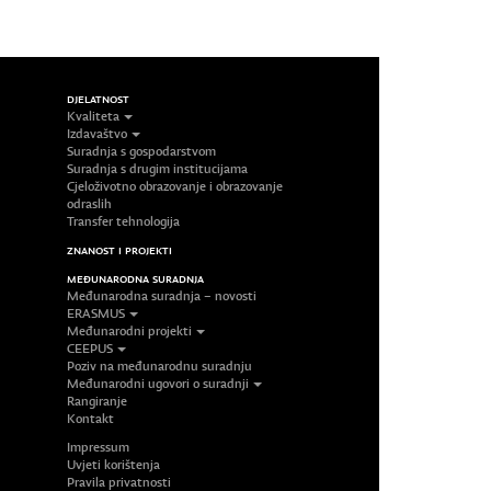
DJELATNOST
Kvaliteta
Izdavaštvo
Suradnja s gospodarstvom
Suradnja s drugim institucijama
Cjeloživotno obrazovanje i obrazovanje
odraslih
Transfer tehnologija
ZNANOST I PROJEKTI
MEĐUNARODNA SURADNJA
Međunarodna suradnja – novosti
ERASMUS
Međunarodni projekti
CEEPUS
Poziv na međunarodnu suradnju
Međunarodni ugovori o suradnji
Rangiranje
Kontakt
Impressum
Uvjeti korištenja
Pravila privatnosti