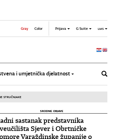
Gray
Color
Prijava
G Suite
LMS
tvena i umjetnička djelatnost
NE STRUČNJAKE
SRODNE OBJAVE
adni sastanak predstavnika
veučilišta Sjever i Obrtničke
omore Varaždinske županije o