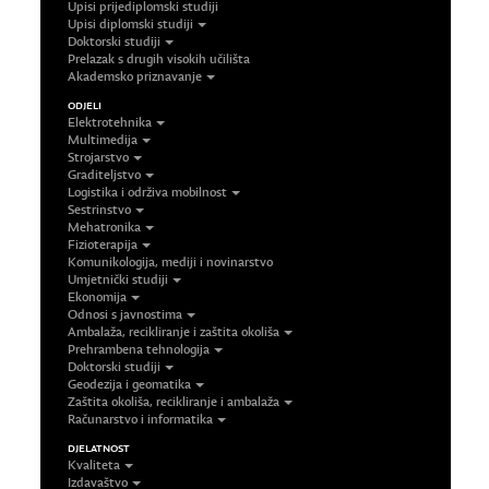
Upisi prijediplomski studiji
Upisi diplomski studiji
Doktorski studiji
Prelazak s drugih visokih učilišta
Akademsko priznavanje
ODJELI
Elektrotehnika
Multimedija
Strojarstvo
Graditeljstvo
Logistika i održiva mobilnost
Sestrinstvo
Mehatronika
Fizioterapija
Komunikologija, mediji i novinarstvo
Umjetnički studiji
Ekonomija
Odnosi s javnostima
Ambalaža, recikliranje i zaštita okoliša
Prehrambena tehnologija
Doktorski studiji
Geodezija i geomatika
Zaštita okoliša, recikliranje i ambalaža
Računarstvo i informatika
DJELATNOST
Kvaliteta
Izdavaštvo