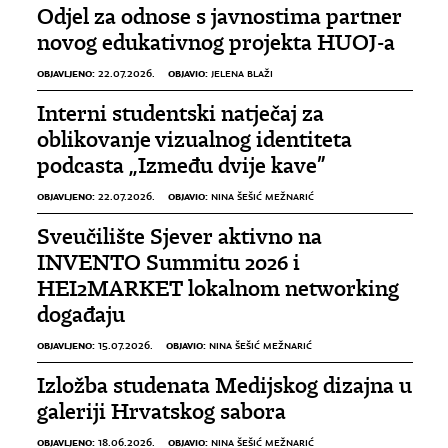
Odjel za odnose s javnostima partner
novog edukativnog projekta HUOJ-a
OBJAVLJENO:
OBJAVIO:
22.07.2026.
JELENA BLAŽI
Interni studentski natječaj za
oblikovanje vizualnog identiteta
podcasta „Između dvije kave”
OBJAVLJENO:
OBJAVIO:
22.07.2026.
NINA ŠEŠIĆ MEŽNARIĆ
Sveučilište Sjever aktivno na
INVENTO Summitu 2026 i
HEI2MARKET lokalnom networking
događaju
OBJAVLJENO:
OBJAVIO:
15.07.2026.
NINA ŠEŠIĆ MEŽNARIĆ
Izložba studenata Medijskog dizajna u
galeriji Hrvatskog sabora
OBJAVLJENO:
OBJAVIO:
18.06.2026.
NINA ŠEŠIĆ MEŽNARIĆ