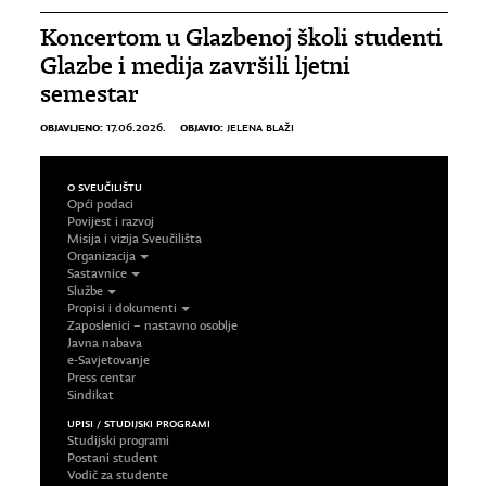
Koncertom u Glazbenoj školi studenti
Glazbe i medija završili ljetni
semestar
OBJAVLJENO:
OBJAVIO:
17.06.2026.
JELENA BLAŽI
O SVEUČILIŠTU
Opći podaci
Povijest i razvoj
Misija i vizija Sveučilišta
Organizacija
Sastavnice
Službe
Propisi i dokumenti
Zaposlenici – nastavno osoblje
Javna nabava
e-Savjetovanje
Press centar
Sindikat
UPISI / STUDIJSKI PROGRAMI
Studijski programi
Postani student
Vodič za studente