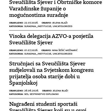
Sveučilišta Sjever i Obrtničke komore
Varaždinske županije o
mogućnostima suradnje
OBJAVLJENO:
OBJAVIO:
22.07.2026.
JELENA BLAŽI
KATEGORIJA:
SURADNJA_INSTITUCIJE
,
UNCATEGORIZED
Visoka delegacija AZVO-a posjetila
Sveučilište Sjever
OBJAVLJENO:
OBJAVIO:
01.07.2026.
NINA ŠEŠIĆ MEŽNARIĆ
KATEGORIJA:
SURADNJA_INSTITUCIJE
,
UNCATEGORIZED
Stručnjaci sa Sveučilišta Sjever
sudjelovali na Svjetskom kongresu
prijatelja osoba starije dobi u
Španjolskoj
OBJAVLJENO:
OBJAVIO:
26.06.2026.
JELENA BLAŽI
KATEGORIJA:
SES
,
SESTRINSTVO-DIPLOMSKI
Nagrađeni studenti sportaši
Sveučilišta Sjever koji su u ovoj