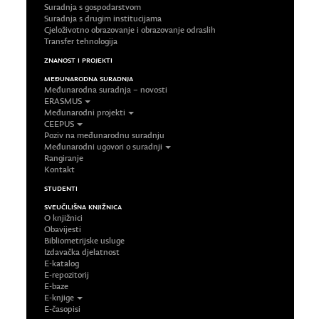
Suradnja s gospodarstvom
Suradnja s drugim institucijama
Cjeloživotno obrazovanje i obrazovanje odraslih
Transfer tehnologija
ZNANOST I PROJEKTI
MEĐUNARODNA SURADNJA
Međunarodna suradnja – novosti
ERASMUS
Međunarodni projekti
CEEPUS
Poziv na međunarodnu suradnju
Međunarodni ugovori o suradnji
Rangiranje
Kontakt
STUDENTI
SVEUČILIŠNA KNJIŽNICA
O knjižnici
Obavijesti
Bibliometrijske usluge
Izdavačka djelatnost
E-katalog
E-repozitorij
E-baze
E-knjige
E-časopisi