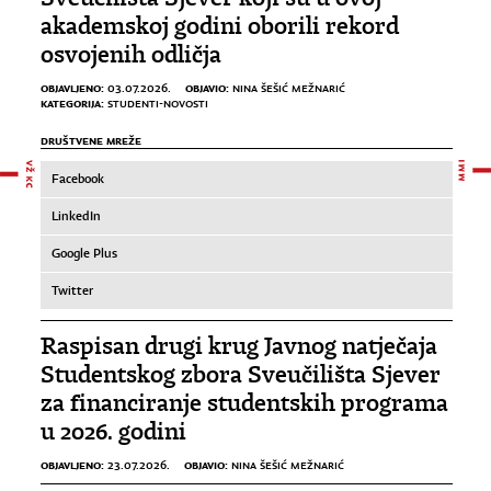
akademskoj godini oborili rekord
osvojenih odličja
OBJAVLJENO:
OBJAVIO:
03.07.2026.
NINA ŠEŠIĆ MEŽNARIĆ
KATEGORIJA:
STUDENTI-NOVOSTI
DRUŠTVENE MREŽE
Facebook
LinkedIn
Google Plus
Twitter
Raspisan drugi krug Javnog natječaja
Studentskog zbora Sveučilišta Sjever
za financiranje studentskih programa
u 2026. godini
OBJAVLJENO:
OBJAVIO:
23.07.2026.
NINA ŠEŠIĆ MEŽNARIĆ