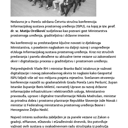
Nedavno je u Poreču održana Četvrta stručna konferencija
izv. prof.
Informacijskog sustava prostornog uređenja (ISPU), na kojoj je
dr. sc. Matija Orešković
sudjelovao kao pozvani gost Ministarstva
prostornoga uređenja, graditeljstva i državne imovine.
Na konferenciji su predstavljene ključne novosti iz djelokruga
Ministarstva, s posebnim naglaskom na daljnji razvoj i unapređenje
eUsluga Informacijskog sustava prostornog uređenja. Kroz niz stručnih
predavanja i panela obrađene su aktualne teme vezane uz zakonodavni
okvir i digitalizaciju procesa u graditeljstvu i prostornom uređenju.
Potpredsjednik Vlade RH i ministar Branko Bačić istaknuo je važnost
digitalizacije i novog zakonodavnog okvira te naglasio kako Geoportal
ISPU bilježi više od 100 milijuna posjeta mjesečno. Svečanom otvorenju
konferencije nazočili su gradonačelnik Grada Poreča Loris Peršurić, župan
Istarske županije Boris Miletić, ravnatelj Uprave za razvoj državne
informacijske infrastrukture i elektroničkih usluga, Ministarstvo
pravosuđa, uprave i digitalne transformacije Nikola Modrušan, ministar
za prirodna dobra i prostorno planiranje Republike Slovenije Jože Novak i
ministar iz Federalnog ministarstva prostornog uređenja Bosne i
Hercegovine Željko Nedić.
Najveći interes sudionika zabilježen je za panele vezane uz Zakon o
gradnji, ePlanove, eDozvolu i eGrađevinski dnevnik, što potvrđuje
važnost ovih sustava u svakodnevnom radu stručnjaka iz područja