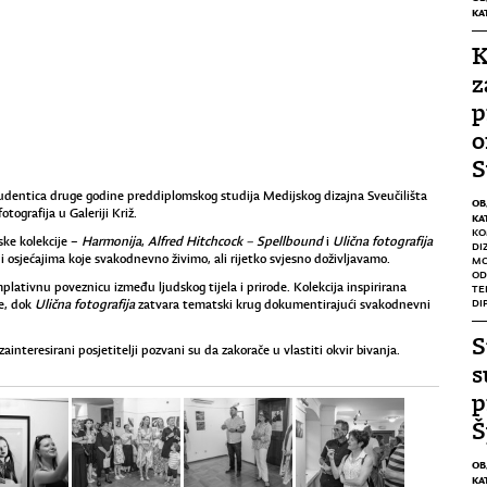
KA
K
z
p
o
S
studentica druge godine preddiplomskog studija Medijskog dizajna Sveučilišta
OB
tografija u Galeriji Križ.
KA
KO
ske kolekcije –
Harmonija
,
Alfred Hitchcock – Spellbound
i
Ulična fotografija
DI
u i osjećajima koje svakodnevno živimo, ali rijetko svjesno doživljavamo.
M
OD
mplativnu poveznicu između ljudskog tijela i prirode. Kolekcija inspirirana
TE
DI
se, dok
Ulična fotografija
zatvara tematski krug dokumentirajući svakodnevni
S
zainteresirani posjetitelji pozvani su da zakorače u vlastiti okvir bivanja.
s
p
Š
OB
KA