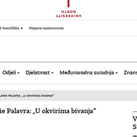
li Sveučilišta
Potpora nastavnicima
Odjeli
Djelatnost
Međunarodna suradnja
Znans
NIE PALAVRA: „U OKVIRIMA BIVANJA“
e Palavra: „U okvirima bivanja“
V
S
OB