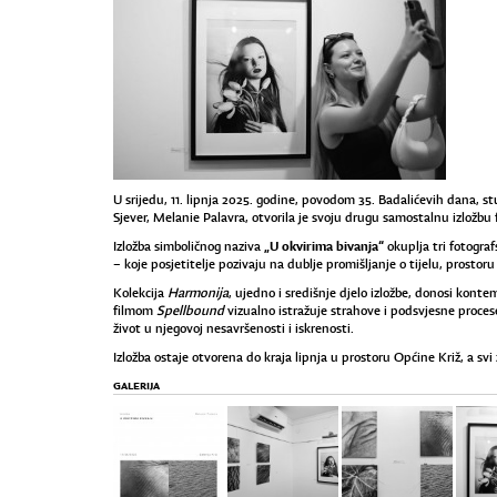
U srijedu, 11. lipnja 2025. godine, povodom 35. Badalićevih dana, 
Sjever, Melanie Palavra, otvorila je svoju drugu samostalnu izložbu fo
„U okvirima bivanja“
Izložba simboličnog naziva
okuplja tri fotograf
– koje posjetitelje pozivaju na dublje promišljanje o tijelu, prostor
Kolekcija
Harmonija
, ujedno i središnje djelo izložbe, donosi konte
filmom
Spellbound
vizualno istražuje strahove i podsvjesne proce
život u njegovoj nesavršenosti i iskrenosti.
Izložba ostaje otvorena do kraja lipnja u prostoru Općine Križ, a svi 
GALERIJA