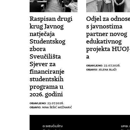
Raspisan drugi
Odjel za odnos
krug Javnog
s javnostima
natječaja
partner novog
Studentskog
edukativnog
zbora
projekta HUOJ
Sveučilišta
a
Sjever za
OBJAVLJENO:
22.07.2026.
OBJAVIO:
JELENA BLAŽI
financiranje
studentskih
programa u
2026. godini
OBJAVLJENO:
23.07.2026.
OBJAVIO:
NINA ŠEŠIĆ MEŽNARIĆ
O SVEUČILIŠTU
UPISI 