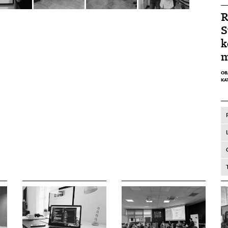
R
S
k
m
OB
KA