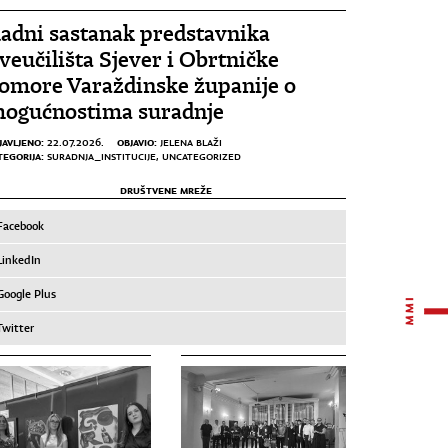
adni sastanak predstavnika
veučilišta Sjever i Obrtničke
omore Varaždinske županije o
ogućnostima suradnje
JAVLJENO:
OBJAVIO:
22.07.2026.
JELENA BLAŽI
TEGORIJA:
SURADNJA_INSTITUCIJE
,
UNCATEGORIZED
DRUŠTVENE MREŽE
Facebook
LinkedIn
Google Plus
Twitter