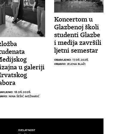
Koncertom u
Glazbenoj školi
studenti Glazbe
i medija završili
zložba
ljetni semestar
tudenata
edijskog
OBJAVLJENO:
17.06.2026.
OBJAVIO:
JELENA BLAŽI
izajna u galeriji
rvatskog
abora
JAVLJENO:
18.06.2026.
JAVIO:
NINA ŠEŠIĆ MEŽNARIĆ
DJELATNOST