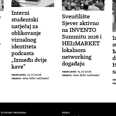
Interni
Sveučilište
e
studentski
Sjever aktivno
natječaj za
na INVENTO
oblikovanje
Summitu 2026 i
I
vizualnog
HEI2MARKET
-
s
identiteta
lokalnom
M
podcasta
networking
d
„Između dvije
događaju
H
kave”
s
OBJAVLJENO:
15.07.2026.
OBJAVLJENO:
22.07.2026.
OBJAVIO:
NINA ŠEŠIĆ MEŽNARIĆ
OBJAVIO:
NINA ŠEŠIĆ MEŽNARIĆ
OB
OB
/ STUDIJSKI PROGRAMI
ODJELI