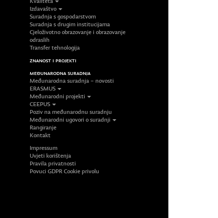
Kvaliteta
Izdavaštvo
Suradnja s gospodarstvom
Suradnja s drugim institucijama
Cjeloživotno obrazovanje i obrazovanje
odraslih
Transfer tehnologija
ZNANOST I PROJEKTI
MEĐUNARODNA SURADNJA
Međunarodna suradnja – novosti
ERASMUS
Međunarodni projekti
CEEPUS
Poziv na međunarodnu suradnju
Međunarodni ugovori o suradnji
Rangiranje
Kontakt
Impressum
Uvjeti korištenja
Pravila privatnosti
Povuci GDPR Cookie privolu