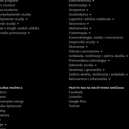
jski programi
Elektrotehnika
ni student
Multimedija
 za studente
Strojarstvo
prijediplomski studiji
Graditeljstvo
diplomski studiji
Logistika i održiva mobilnost
ski studiji
Sestrinstvo
ak s drugih visokih učilišta
Mehatronika
msko priznavanje
Fizioterapija
Komunikologija, mediji i novinarstvo
Umjetnički studiji
Ekonomija
Odnosi s javnostima
Ambalaža, recikliranje i zaštita okoliša
Prehrambena tehnologija
Doktorski studiji
Geodezija i geomatika
Zaštita okoliša, recikliranje i ambalaža
Računarstvo i informatika
ILIŠNA KNJIŽNICA
PRATITE NAS NA DRUŠTVENIM MREŽAMA
žnici
Facebook
jesti
LinkedIn
metrijske usluge
Google Plus
ačka djelatnost
Twitter
alog
zitorij
e
ige
pisi