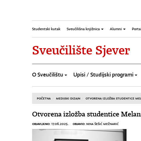
Studentski kutak
Sveučilišna knjižnica
Alumni
Porta
Sveučilište Sjever
O Sveučilištu
Upisi / Studijski programi
POČETNA
MEDIJSKI DIZAJN
OTVORENA IZLOŽBA STUDENTICE MELA
Otvorena izložba studentice Melani
OBJAVLJENO:
OBJAVIO:
17.06.2025.
NINA ŠEŠIĆ MEŽNARIĆ