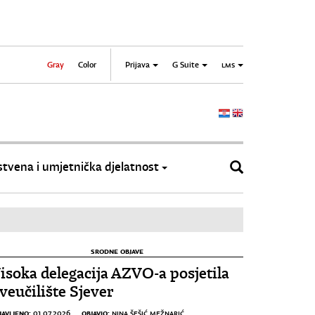
Gray
Color
Prijava
G Suite
LMS
tvena i umjetnička djelatnost
SRODNE OBJAVE
isoka delegacija AZVO-a posjetila
veučilište Sjever
JAVLJENO:
OBJAVIO:
01.07.2026.
NINA ŠEŠIĆ MEŽNARIĆ