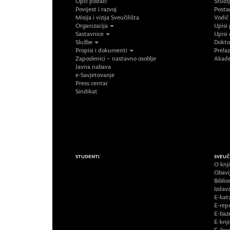
Opći podaci
Studi
Povijest i razvoj
Posta
Misija i vizija Sveučilišta
Vodič
Organizacija
Upisi 
Sastavnice
Upisi 
Službe
Doktor
Propisi i dokumenti
Prelaz
Zaposlenici – nastavno osoblje
Akade
Javna nabava
e-Savjetovanje
Press centar
Sindikat
STUDENTI
SVEUČ
O knji
Obavi
Biblio
Izdav
E-kat
E-repo
E-baz
E-knj
E-časo