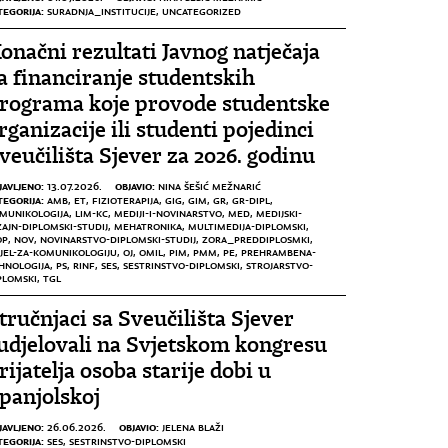
TEGORIJA:
SURADNJA_INSTITUCIJE
,
UNCATEGORIZED
onačni rezultati Javnog natječaja
a financiranje studentskih
rograma koje provode studentske
rganizacije ili studenti pojedinci
veučilišta Sjever za 2026. godinu
JAVLJENO:
OBJAVIO:
13.07.2026.
NINA ŠEŠIĆ MEŽNARIĆ
TEGORIJA:
AMB
,
ET
,
FIZIOTERAPIJA
,
GIG
,
GIM
,
GR
,
GR-DIPL
,
MUNIKOLOGIJA
,
LIM-KC
,
MEDIJI-I-NOVINARSTVO
,
MED
,
MEDIJSKI-
ZAJN-DIPLOMSKI-STUDIJ
,
MEHATRONIKA
,
MULTIMEDIJA-DIPLOMSKI
,
OP
,
NOV
,
NOVINARSTVO-DIPLOMSKI-STUDIJ
,
ZORA_PREDDIPLOSMKI
,
JEL-ZA-KOMUNIKOLOGIJU
,
OJ
,
OMIL
,
PIM
,
PMM
,
PE
,
PREHRAMBENA-
HNOLOGIJA
,
PS
,
RINF
,
SES
,
SESTRINSTVO-DIPLOMSKI
,
STROJARSTVO-
PLOMSKI
,
TGL
tručnjaci sa Sveučilišta Sjever
udjelovali na Svjetskom kongresu
rijatelja osoba starije dobi u
panjolskoj
JAVLJENO:
OBJAVIO:
26.06.2026.
JELENA BLAŽI
TEGORIJA:
SES
,
SESTRINSTVO-DIPLOMSKI