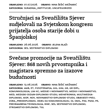
OBJAVLJENO:
OBJAVIO:
01.07.2026.
NINA ŠEŠIĆ MEŽNARIĆ
KATEGORIJA:
SURADNJA_INSTITUCIJE
,
UNCATEGORIZED
Stručnjaci sa Sveučilišta Sjever
sudjelovali na Svjetskom kongresu
prijatelja osoba starije dobi u
Španjolskoj
OBJAVLJENO:
OBJAVIO:
26.06.2026.
JELENA BLAŽI
KATEGORIJA:
SES
,
SESTRINSTVO-DIPLOMSKI
Svečane promocije na Sveučilištu
Sjever: 868 novih prvostupnika i
magistara spremno za izazove
budućnosti
OBJAVLJENO:
OBJAVIO:
13.06.2026.
NINA ŠEŠIĆ MEŽNARIĆ
KATEGORIJA:
AMB
,
ET
,
FIZIOTERAPIJA
,
GIG
,
GIM
,
GR
,
GR-DIPL
,
KOMUNIKOLOGIJA
,
LIM-KC
,
MEDIJE-I-NOVINARSTVO
,
MEDIJI-I-NOVINARSTVO
,
MED
,
MEDIJSKI-DIZAJN-DIPLOMSKI-STUDIJ
,
MEHATRONIKA
,
MULTIMEDIJA-
DIPLOMSKI
,
MOP
,
NOV
,
NOVINARSTVO-DIPLOMSKI-STUDIJ
,
OBAVIJESTI-PIEU
,
ZORA_PREDDIPLOSMKI
,
ODJEL-ZA-KOMUNIKOLOGIJU
,
OJ
,
OMIL
,
PIM
,
PMM
,
PE
,
PREHRAMBENA-TEHNOLOGIJA
,
RINF
,
SES
,
SESTRINSTVO-DIPLOMSKI
,
STROJARSTVO-DIPLOMSKI
,
TGL