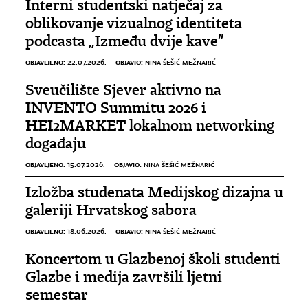
Interni studentski natječaj za
oblikovanje vizualnog identiteta
podcasta „Između dvije kave”
OBJAVLJENO:
OBJAVIO:
22.07.2026.
NINA ŠEŠIĆ MEŽNARIĆ
Sveučilište Sjever aktivno na
INVENTO Summitu 2026 i
HEI2MARKET lokalnom networking
događaju
OBJAVLJENO:
OBJAVIO:
15.07.2026.
NINA ŠEŠIĆ MEŽNARIĆ
Izložba studenata Medijskog dizajna u
galeriji Hrvatskog sabora
OBJAVLJENO:
OBJAVIO:
18.06.2026.
NINA ŠEŠIĆ MEŽNARIĆ
Koncertom u Glazbenoj školi studenti
Glazbe i medija završili ljetni
semestar