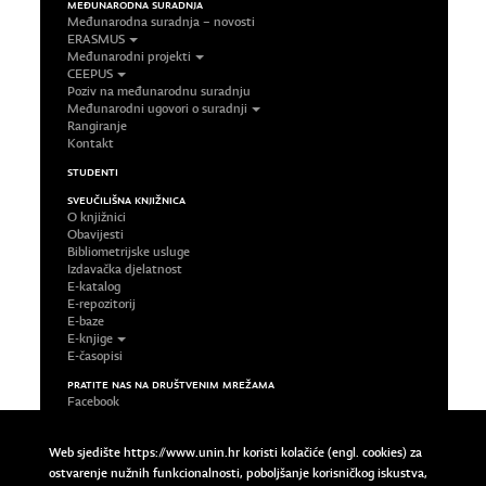
MEĐUNARODNA SURADNJA
Međunarodna suradnja – novosti
ERASMUS
Međunarodni projekti
CEEPUS
Poziv na međunarodnu suradnju
Međunarodni ugovori o suradnji
Rangiranje
Kontakt
STUDENTI
SVEUČILIŠNA KNJIŽNICA
O knjižnici
Obavijesti
Bibliometrijske usluge
Izdavačka djelatnost
E-katalog
E-repozitorij
E-baze
E-knjige
E-časopisi
PRATITE NAS NA DRUŠTVENIM MREŽAMA
Facebook
LinkedIn
Google Plus
Web sjedište https://www.unin.hr koristi kolačiće (engl. cookies) za
Twitter
ostvarenje nužnih funkcionalnosti, poboljšanje korisničkog iskustva,
Impressum