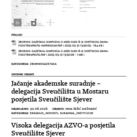
PRILOZI
ZBORNIK-SAZETAKA-SIMPOZIJA-S-MED-SUDJ-8-9-SVJETSKOG-DANA-
FIZIOTERAPEUTA-IMPRESSUM.PDF
( 2025-03-31 13:50:05 - 164 KB )
ZBORNIK-SAZETAKA-SIMPOZIJA-S-MED-SUDJ-8-9-SVJETSKOG-DANA-
FIZIOTERAPEUTA.PDF
( 2025-03-31 13:50:06 - 1 MB )
KATEGORIJA:
ZBORNIKSAZETAKA
SRODNE OBJAVE
Jačanje akademske suradnje –
delegacija Sveučilišta u Mostaru
posjetila Sveučilište Sjever
OBJAVLJENO:
OBJAVIO:
30.06.2026.
NINA ŠEŠIĆ MEŽNARIĆ
KATEGORIJA:
ERASMUS_NOVOSTI
,
SURADNJA_INSTITUCIJE
Visoka delegacija AZVO-a posjetila
Sveučilište Sjever