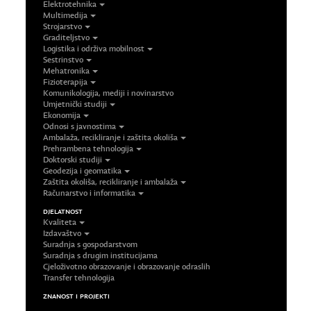
Elektrotehnika
Multimedija
Strojarstvo
Graditeljstvo
Logistika i održiva mobilnost
Sestrinstvo
Mehatronika
Fizioterapija
Komunikologija, mediji i novinarstvo
Umjetnički studiji
Ekonomija
Odnosi s javnostima
Ambalaža, recikliranje i zaštita okoliša
Prehrambena tehnologija
Doktorski studiji
Geodezija i geomatika
Zaštita okoliša, recikliranje i ambalaža
Računarstvo i informatika
DJELATNOST
Kvaliteta
Izdavaštvo
Suradnja s gospodarstvom
Suradnja s drugim institucijama
Cjeloživotno obrazovanje i obrazovanje odraslih
Transfer tehnologija
ZNANOST I PROJEKTI