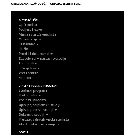
OBJAVLJENO:
OBJAVIO:
17.06.2026.
JELENA BLAŽI
O SVEUČILIŠTU
Opći podaci
Povijest i razvoj
Misija i vizija Sveučilišta
Organizacija
Sastavnice
Službe
Propisi i dokumenti
Zaposlenici – nastavno osoblje
Javna nabava
e-Savjetovanje
Press centar
Sindikat
UPISI / STUDIJSKI PROGRAMI
Studijski programi
Postani student
Vodič za studente
Upisi prijediplomski studiji
Upisi diplomski studiji
Doktorski studiji
Prelazak s drugih visokih učilišta
Akademsko priznavanje
ODJELI