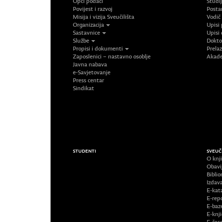
Opći podaci
Studi
Povijest i razvoj
Posta
Misija i vizija Sveučilišta
Vodič
Organizacija
Upisi 
Sastavnice
Upisi 
Službe
Doktor
Propisi i dokumenti
Prelaz
Zaposlenici – nastavno osoblje
Akade
Javna nabava
e-Savjetovanje
Press centar
Sindikat
STUDENTI
SVEUČ
O knji
Obavi
Biblio
Izdav
E-kat
E-repo
E-baz
E-knj
E-časo