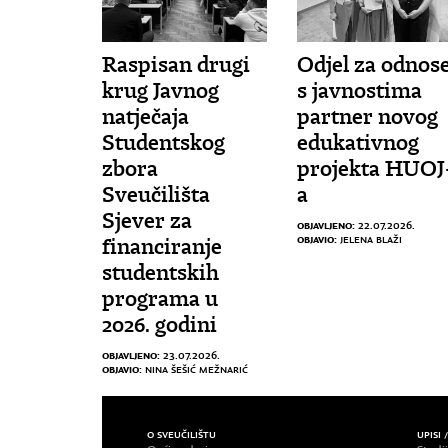
Raspisan drugi
Odjel za odnos
krug Javnog
s javnostima
natječaja
partner novog
Studentskog
edukativnog
zbora
projekta HUOJ
Sveučilišta
a
Sjever za
OBJAVLJENO:
22.07.2026.
OBJAVIO:
JELENA BLAŽI
financiranje
studentskih
programa u
2026. godini
OBJAVLJENO:
23.07.2026.
OBJAVIO:
NINA ŠEŠIĆ MEŽNARIĆ
O SVEUČILIŠTU
UPISI 