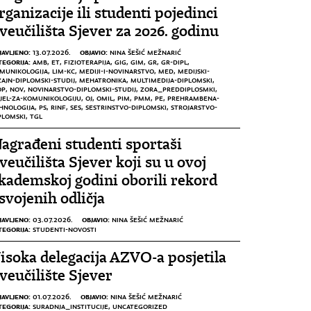
rganizacije ili studenti pojedinci
veučilišta Sjever za 2026. godinu
JAVLJENO:
OBJAVIO:
13.07.2026.
NINA ŠEŠIĆ MEŽNARIĆ
TEGORIJA:
AMB
,
ET
,
FIZIOTERAPIJA
,
GIG
,
GIM
,
GR
,
GR-DIPL
,
MUNIKOLOGIJA
,
LIM-KC
,
MEDIJI-I-NOVINARSTVO
,
MED
,
MEDIJSKI-
ZAJN-DIPLOMSKI-STUDIJ
,
MEHATRONIKA
,
MULTIMEDIJA-DIPLOMSKI
,
OP
,
NOV
,
NOVINARSTVO-DIPLOMSKI-STUDIJ
,
ZORA_PREDDIPLOSMKI
,
JEL-ZA-KOMUNIKOLOGIJU
,
OJ
,
OMIL
,
PIM
,
PMM
,
PE
,
PREHRAMBENA-
HNOLOGIJA
,
PS
,
RINF
,
SES
,
SESTRINSTVO-DIPLOMSKI
,
STROJARSTVO-
PLOMSKI
,
TGL
agrađeni studenti sportaši
veučilišta Sjever koji su u ovoj
kademskoj godini oborili rekord
svojenih odličja
JAVLJENO:
OBJAVIO:
03.07.2026.
NINA ŠEŠIĆ MEŽNARIĆ
TEGORIJA:
STUDENTI-NOVOSTI
isoka delegacija AZVO-a posjetila
veučilište Sjever
JAVLJENO:
OBJAVIO:
01.07.2026.
NINA ŠEŠIĆ MEŽNARIĆ
TEGORIJA:
SURADNJA_INSTITUCIJE
,
UNCATEGORIZED