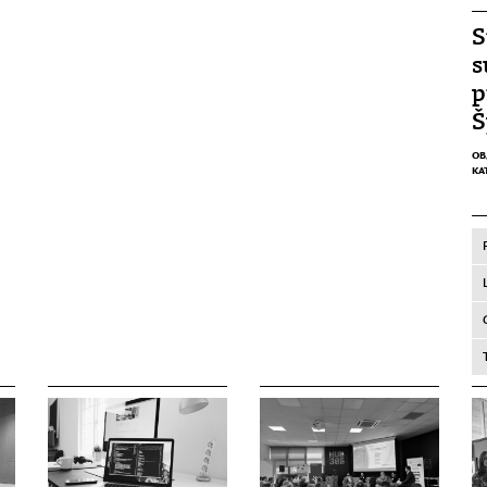
S
s
p
Š
OB
KA