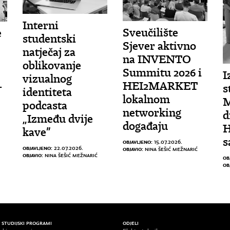
Interni
Sveučilište
e
studentski
Sjever aktivno
natječaj za
na INVENTO
oblikovanje
Summitu 2026 i
I
vizualnog
HEI2MARKET
-
s
identiteta
lokalnom
M
podcasta
networking
d
„Između dvije
događaju
H
kave”
s
OBJAVLJENO:
15.07.2026.
OBJAVLJENO:
22.07.2026.
OBJAVIO:
NINA ŠEŠIĆ MEŽNARIĆ
OBJAVIO:
NINA ŠEŠIĆ MEŽNARIĆ
OB
OB
/ STUDIJSKI PROGRAMI
ODJELI