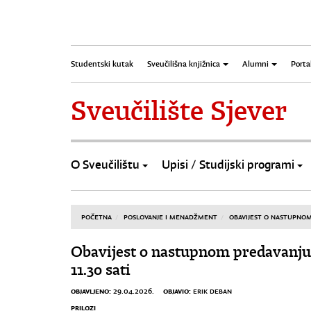
Studentski kutak
Sveučilišna knjižnica
Alumni
Porta
Sveučilište Sjever
O Sveučilištu
Upisi / Studijski programi
POČETNA
POSLOVANJE I MENADŽMENT
OBAVIJEST O NASTUPNOM 
Obavijest o nastupnom predavanju 
11.30 sati
OBJAVLJENO:
OBJAVIO:
29.04.2026.
ERIK DEBAN
PRILOZI