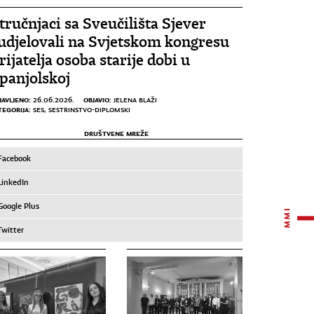
tručnjaci sa Sveučilišta Sjever
udjelovali na Svjetskom kongresu
rijatelja osoba starije dobi u
panjolskoj
JAVLJENO:
OBJAVIO:
26.06.2026.
JELENA BLAŽI
TEGORIJA:
SES
,
SESTRINSTVO-DIPLOMSKI
DRUŠTVENE MREŽE
Facebook
LinkedIn
Google Plus
Twitter