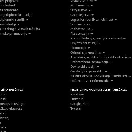
jski programi
Elektrotehnika
ni student
Multimedija
 za studente
Strojarstvo
prijediplomski studiji
Graditeljstvo
diplomski studiji
Logistika i održiva mobilnost
ski studiji
Sestrinstvo
ak s drugih visokih učilišta
Mehatronika
msko priznavanje
Fizioterapija
Komunikologija, mediji i novinarstvo
Umjetnički studiji
Ekonomija
Odnosi s javnostima
Ambalaža, recikliranje i zaštita okoliša
Prehrambena tehnologija
Doktorski studiji
Geodezija i geomatika
Zaštita okoliša, recikliranje i ambalaža
Računarstvo i informatika
ILIŠNA KNJIŽNICA
PRATITE NAS NA DRUŠTVENIM MREŽAMA
žnici
Facebook
jesti
LinkedIn
metrijske usluge
Google Plus
ačka djelatnost
Twitter
alog
zitorij
e
ige
pisi