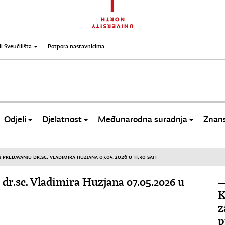
li Sveučilišta
Potpora nastavnicima
Odjeli
Djelatnost
Međunarodna suradnja
Znans
PREDAVANJU DR.SC. VLADIMIRA HUZJANA 07.05.2026 U 11.30 SATI
dr.sc. Vladimira Huzjana 07.05.2026 u
K
z
p