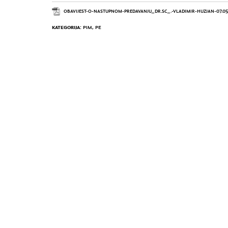
OBAVIJEST-O-NASTUPNOM-PREDAVANJU_DR.SC_.-VLADIMIR-HUZJAN-07.05.2
KATEGORIJA:
PIM
,
PE