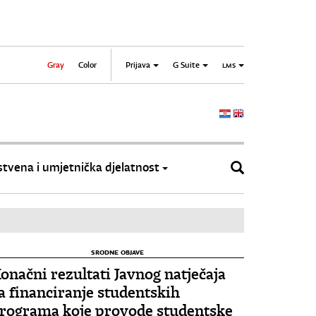
Gray
Color
Prijava
G Suite
LMS
tvena i umjetnička djelatnost
SRODNE OBJAVE
onačni rezultati Javnog natječaja
a financiranje studentskih
rograma koje provode studentske