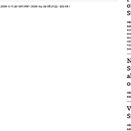
o
026-U-11.30-SATI.PDF
( 2026-04-29 08:21:53 - 502 KB )
S
OB
KA
KO
DI
M
OD
TE
DI
N
S
a
o
OB
KA
V
S
OB
KA