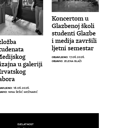
Koncertom u
Glazbenoj školi
studenti Glazbe
i medija završili
zložba
ljetni semestar
tudenata
edijskog
OBJAVLJENO:
17.06.2026.
OBJAVIO:
JELENA BLAŽI
izajna u galeriji
rvatskog
abora
JAVLJENO:
18.06.2026.
JAVIO:
NINA ŠEŠIĆ MEŽNARIĆ
DJELATNOST