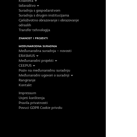
Kvaliteta
Izdavaštvo
Suradnja s gospodarstvom
Suradnja s drugim institucijama
Cjeloživotno obrazovanje i obrazovanje
odraslih
Transfer tehnologija
ZNANOST I PROJEKTI
MEĐUNARODNA SURADNJA
Međunarodna suradnja – novosti
ERASMUS
Međunarodni projekti
CEEPUS
Poziv na međunarodnu suradnju
Međunarodni ugovori o suradnji
Rangiranje
Kontakt
Impressum
Uvjeti korištenja
Pravila privatnosti
Povuci GDPR Cookie privolu