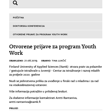
POČETNA
DOKTORSKA KONFERENCIJA
OTVORENE PRIJAVE ZA PROGRAM YOUTH WORK
Otvorene prijave za program Youth
Work
OBJAVLJENO:
OBJAVIO:
21.08.2019.
TINA LUKČIĆ
Finland University of Applied Sciences (Xamk) otvara poziv za polaznike
/ gostujuće istraživače u Juveniji - Centar za istraživanje i razvoj mladih
za proljeće 2020. godine
Nudi se jedinstvena prilika za uvođenje u finski rad s mladima i za rad
na visokoobrazovnoj ustanovi.
Više informacija potražite u priloženoj brošuri.
Za dodatne informacije kontaktirati Antti Rantaniva,
antti.rantaniva@xamk.fi
PRILOZI