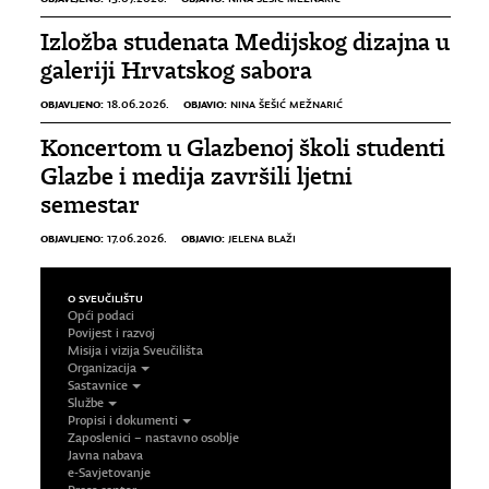
Izložba studenata Medijskog dizajna u
galeriji Hrvatskog sabora
OBJAVLJENO:
OBJAVIO:
18.06.2026.
NINA ŠEŠIĆ MEŽNARIĆ
Koncertom u Glazbenoj školi studenti
Glazbe i medija završili ljetni
semestar
OBJAVLJENO:
OBJAVIO:
17.06.2026.
JELENA BLAŽI
O SVEUČILIŠTU
Opći podaci
Povijest i razvoj
Misija i vizija Sveučilišta
Organizacija
Sastavnice
Službe
Propisi i dokumenti
Zaposlenici – nastavno osoblje
Javna nabava
e-Savjetovanje