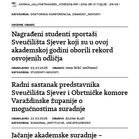
JUVENIA_CALLFORTRAINEES_07082019.PDF
( 2019-08-21 11:55:28 - 316 KB )
KATEGORIJA:
DOKTORSKA-KONFERENCIJA
,
ZNANOST_NOVOSTI
SRODNE OBJAVE
Nagrađeni studenti sportaši
Sveučilišta Sjever koji su u ovoj
akademskoj godini oborili rekord
osvojenih odličja
OBJAVLJENO:
OBJAVIO:
03.07.2026.
NINA ŠEŠIĆ MEŽNARIĆ
KATEGORIJA:
STUDENTI-NOVOSTI
Radni sastanak predstavnika
Sveučilišta Sjever i Obrtničke komore
Varaždinske županije o
mogućnostima suradnje
OBJAVLJENO:
OBJAVIO:
22.07.2026.
JELENA BLAŽI
KATEGORIJA:
SURADNJA_INSTITUCIJE
,
UNCATEGORIZED
Jačanje akademske suradnje –