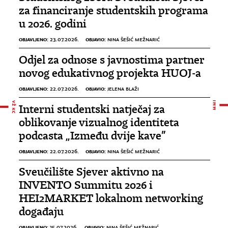
za financiranje studentskih programa
u 2026. godini
OBJAVLJENO:
OBJAVIO:
23.07.2026.
NINA ŠEŠIĆ MEŽNARIĆ
Odjel za odnose s javnostima partner
novog edukativnog projekta HUOJ-a
OBJAVLJENO:
OBJAVIO:
22.07.2026.
JELENA BLAŽI
Interni studentski natječaj za
oblikovanje vizualnog identiteta
podcasta „Između dvije kave”
OBJAVLJENO:
OBJAVIO:
22.07.2026.
NINA ŠEŠIĆ MEŽNARIĆ
Sveučilište Sjever aktivno na
INVENTO Summitu 2026 i
HEI2MARKET lokalnom networking
događaju
OBJAVLJENO:
OBJAVIO:
15.07.2026.
NINA ŠEŠIĆ MEŽNARIĆ