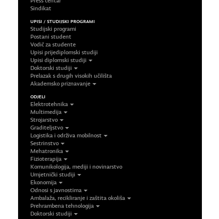
Press centar
Sindikat
UPISI / STUDIJSKI PROGRAMI
Studijski programi
Postani student
Vodič za studente
Upisi prijediplomski studiji
Upisi diplomski studiji
Doktorski studiji
Prelazak s drugih visokih učilišta
Akademsko priznavanje
ODJELI
Elektrotehnika
Multimedija
Strojarstvo
Graditeljstvo
Logistika i održiva mobilnost
Sestrinstvo
Mehatronika
Fizioterapija
Komunikologija, mediji i novinarstvo
Umjetnički studiji
Ekonomija
Odnosi s javnostima
Ambalaža, recikliranje i zaštita okoliša
Prehrambena tehnologija
Doktorski studiji