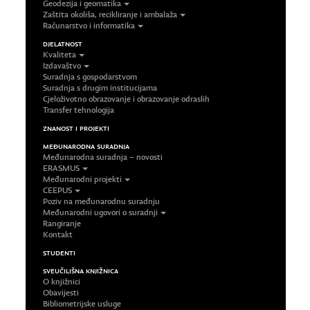
Geodezija i geomatika
Zaštita okoliša, recikliranje i ambalaža
Računarstvo i informatika
DJELATNOST
Kvaliteta
Izdavaštvo
Suradnja s gospodarstvom
Suradnja s drugim institucijama
Cjeloživotno obrazovanje i obrazovanje odraslih
Transfer tehnologija
ZNANOST I PROJEKTI
MEĐUNARODNA SURADNJA
Međunarodna suradnja – novosti
ERASMUS
Međunarodni projekti
CEEPUS
Poziv na međunarodnu suradnju
Međunarodni ugovori o suradnji
Rangiranje
Kontakt
STUDENTI
SVEUČILIŠNA KNJIŽNICA
O knjižnici
Obavijesti
Bibliometrijske usluge