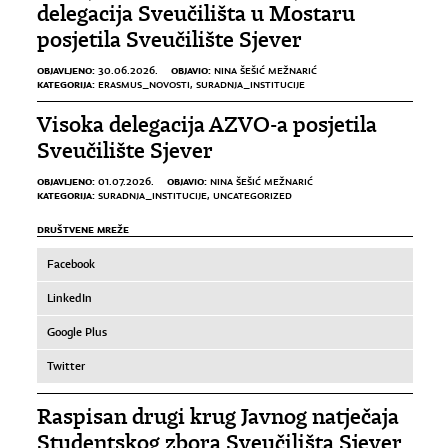
delegacija Sveučilišta u Mostaru
posjetila Sveučilište Sjever
OBJAVLJENO:
OBJAVIO:
30.06.2026.
NINA ŠEŠIĆ MEŽNARIĆ
KATEGORIJA:
ERASMUS_NOVOSTI
,
SURADNJA_INSTITUCIJE
Visoka delegacija AZVO-a posjetila
Sveučilište Sjever
OBJAVLJENO:
OBJAVIO:
01.07.2026.
NINA ŠEŠIĆ MEŽNARIĆ
KATEGORIJA:
SURADNJA_INSTITUCIJE
,
UNCATEGORIZED
DRUŠTVENE MREŽE
Facebook
LinkedIn
Google Plus
Twitter
Raspisan drugi krug Javnog natječaja
Studentskog zbora Sveučilišta Sjever