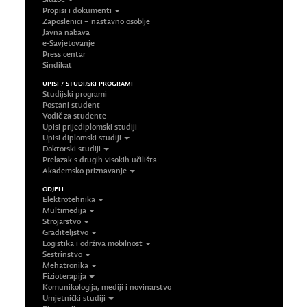
Propisi i dokumenti
Zaposlenici – nastavno osoblje
Javna nabava
e-Savjetovanje
Press centar
Sindikat
UPISI / STUDIJSKI PROGRAMI
Studijski programi
Postani student
Vodič za studente
Upisi prijediplomski studiji
Upisi diplomski studiji
Doktorski studiji
Prelazak s drugih visokih učilišta
Akademsko priznavanje
ODJELI
Elektrotehnika
Multimedija
Strojarstvo
Graditeljstvo
Logistika i održiva mobilnost
Sestrinstvo
Mehatronika
Fizioterapija
Komunikologija, mediji i novinarstvo
Umjetnički studiji