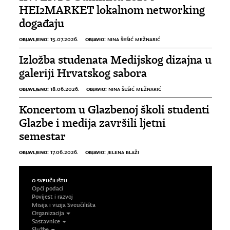
HEI2MARKET lokalnom networking
događaju
OBJAVLJENO:
OBJAVIO:
15.07.2026.
NINA ŠEŠIĆ MEŽNARIĆ
Izložba studenata Medijskog dizajna u
galeriji Hrvatskog sabora
OBJAVLJENO:
OBJAVIO:
18.06.2026.
NINA ŠEŠIĆ MEŽNARIĆ
Koncertom u Glazbenoj školi studenti
Glazbe i medija završili ljetni
semestar
OBJAVLJENO:
OBJAVIO:
17.06.2026.
JELENA BLAŽI
O SVEUČILIŠTU
Opći podaci
Povijest i razvoj
Misija i vizija Sveučilišta
Organizacija
Sastavnice
Službe