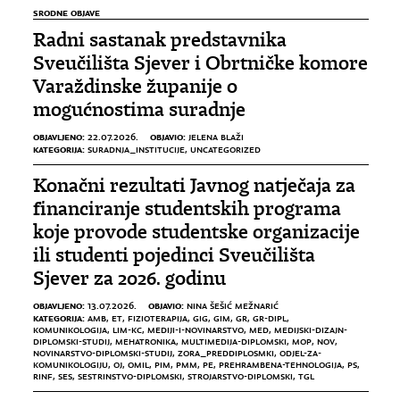
SRODNE OBJAVE
Radni sastanak predstavnika
Sveučilišta Sjever i Obrtničke komore
Varaždinske županije o
mogućnostima suradnje
OBJAVLJENO:
OBJAVIO:
22.07.2026.
JELENA BLAŽI
KATEGORIJA:
SURADNJA_INSTITUCIJE
,
UNCATEGORIZED
Konačni rezultati Javnog natječaja za
financiranje studentskih programa
koje provode studentske organizacije
ili studenti pojedinci Sveučilišta
Sjever za 2026. godinu
OBJAVLJENO:
OBJAVIO:
13.07.2026.
NINA ŠEŠIĆ MEŽNARIĆ
KATEGORIJA:
AMB
,
ET
,
FIZIOTERAPIJA
,
GIG
,
GIM
,
GR
,
GR-DIPL
,
KOMUNIKOLOGIJA
,
LIM-KC
,
MEDIJI-I-NOVINARSTVO
,
MED
,
MEDIJSKI-DIZAJN-
DIPLOMSKI-STUDIJ
,
MEHATRONIKA
,
MULTIMEDIJA-DIPLOMSKI
,
MOP
,
NOV
,
NOVINARSTVO-DIPLOMSKI-STUDIJ
,
ZORA_PREDDIPLOSMKI
,
ODJEL-ZA-
KOMUNIKOLOGIJU
,
OJ
,
OMIL
,
PIM
,
PMM
,
PE
,
PREHRAMBENA-TEHNOLOGIJA
,
PS
,
RINF
,
SES
,
SESTRINSTVO-DIPLOMSKI
,
STROJARSTVO-DIPLOMSKI
,
TGL