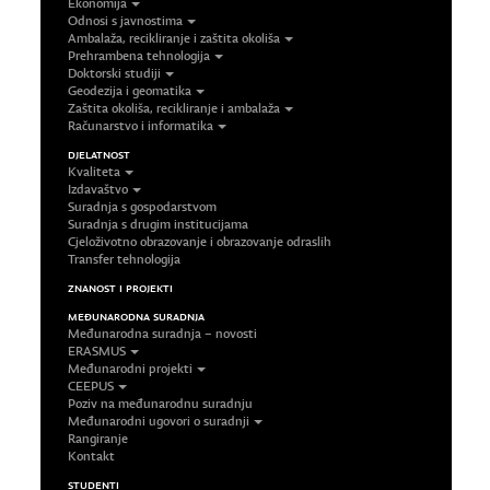
Ekonomija
Odnosi s javnostima
Ambalaža, recikliranje i zaštita okoliša
Prehrambena tehnologija
Doktorski studiji
Geodezija i geomatika
Zaštita okoliša, recikliranje i ambalaža
Računarstvo i informatika
DJELATNOST
Kvaliteta
Izdavaštvo
Suradnja s gospodarstvom
Suradnja s drugim institucijama
Cjeloživotno obrazovanje i obrazovanje odraslih
Transfer tehnologija
ZNANOST I PROJEKTI
MEĐUNARODNA SURADNJA
Međunarodna suradnja – novosti
ERASMUS
Međunarodni projekti
CEEPUS
Poziv na međunarodnu suradnju
Međunarodni ugovori o suradnji
Rangiranje
Kontakt
STUDENTI