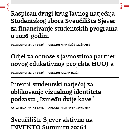
Raspisan drugi krug Javnog natječaja
Studentskog zbora Sveučilišta Sjever
za financiranje studentskih programa
u 2026. godini
OBJAVLJENO:
OBJAVIO:
23.07.2026.
NINA ŠEŠIĆ MEŽNARIĆ
Odjel za odnose s javnostima partner
novog edukativnog projekta HUOJ-a
OBJAVLJENO:
OBJAVIO:
22.07.2026.
JELENA BLAŽI
Interni studentski natječaj za
oblikovanje vizualnog identiteta
podcasta „Između dvije kave”
OBJAVLJENO:
OBJAVIO:
22.07.2026.
NINA ŠEŠIĆ MEŽNARIĆ
Sveučilište Sjever aktivno na
INVENTO Summitu 2026 i