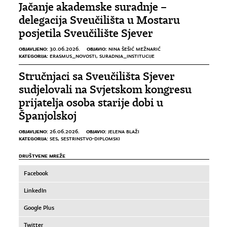
Jačanje akademske suradnje –
delegacija Sveučilišta u Mostaru
posjetila Sveučilište Sjever
OBJAVLJENO:
OBJAVIO:
30.06.2026.
NINA ŠEŠIĆ MEŽNARIĆ
KATEGORIJA:
ERASMUS_NOVOSTI
,
SURADNJA_INSTITUCIJE
Stručnjaci sa Sveučilišta Sjever
sudjelovali na Svjetskom kongresu
prijatelja osoba starije dobi u
Španjolskoj
OBJAVLJENO:
OBJAVIO:
26.06.2026.
JELENA BLAŽI
KATEGORIJA:
SES
,
SESTRINSTVO-DIPLOMSKI
DRUŠTVENE MREŽE
Facebook
LinkedIn
Google Plus
Twitter