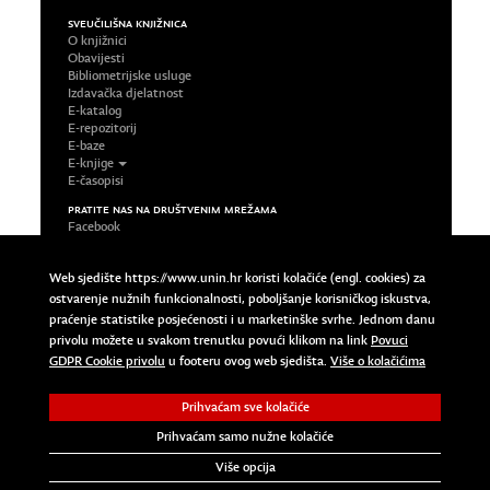
SVEUČILIŠNA KNJIŽNICA
O knjižnici
Obavijesti
Bibliometrijske usluge
Izdavačka djelatnost
E-katalog
E-repozitorij
E-baze
E-knjige
E-časopisi
PRATITE NAS NA DRUŠTVENIM MREŽAMA
Facebook
LinkedIn
Google Plus
Web sjedište https://www.unin.hr koristi kolačiće (engl. cookies) za
Twitter
ostvarenje nužnih funkcionalnosti, poboljšanje korisničkog iskustva,
Impressum
praćenje statistike posjećenosti i u marketinške svrhe. Jednom danu
Uvjeti korištenja
privolu možete u svakom trenutku povući klikom na link
Povuci
Pravila privatnosti
Povuci GDPR Cookie privolu
GDPR Cookie privolu
u footeru ovog web sjedišta.
Više o kolačićima
Prihvaćam sve kolačiće
Copyright © 2023 Sveučilište Sjever | University North. All
Rights Reserved.
Prihvaćam samo nužne kolačiće
Više opcija