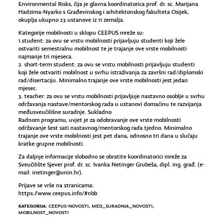
Environmental Risks, čija je glavna koordinatorica prof. dr. sc. Marijana
Hadzima-Nyarko s Građevinskog i arhitektonskog fakulteta Osijek,
okuplja ukupno 23 ustanove iz 11 zemalja.
Kategorije mobilnosti u sklopu CEEPUS mreže su:
1.student: za ovu se vrstu mobilnosti prijavljuju studenti koji žele
ostvariti semestralnu mobilnost te je trajanje ove vrste mobilnosti
najmanje tri mjeseca.
2. short-term student: za ovu se vrstu mobilnosti prijavljuju studenti
koji žele ostvariti mobilnost u svrhu istraživanja za završni rad/diplomski
rad/disertaciju. Minimalno trajanje ove vrste mobilnosti jest jedan
mjesec.
3. teacher: za ovu se vrstu mobilnosti prijavljuje nastavno osoblje u svrhu
održavanja nastave/mentorskog rada u ustanovi domaćinu te razvijanja
međusveučilišne suradnje. Sukladno
Radnom programu, uvjet je za odobravanje ove vrste mobilnosti
održavanje šest sati nastavnog/mentorskog rada tjedno. Minimalno
trajanje ove vrste mobilnosti jest pet dana, odnosno tri dana u slučaju
kratke grupne mobilnosti.
Za daljnje informacije slobodno se obratite koordinatorici mreže za
Sveučilište Sjever prof. dr. sc. Ivanka Netinger Grubeša, dipl. ing. građ. (e-
mail: inetinger@unin.hr).
Prijave se vrše na stranicama:
https://www.ceepus.info/#nbb
KATEGORIJA:
CEEPUS-NOVOSTI
,
MED_SURADNJA_NOVOSTI
,
MOBILNOST_NOVOSTI