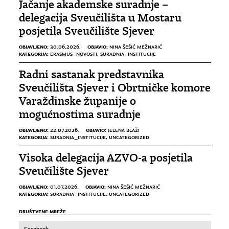
Jačanje akademske suradnje –
delegacija Sveučilišta u Mostaru
posjetila Sveučilište Sjever
OBJAVLJENO:
OBJAVIO:
30.06.2026.
NINA ŠEŠIĆ MEŽNARIĆ
KATEGORIJA:
ERASMUS_NOVOSTI
,
SURADNJA_INSTITUCIJE
Radni sastanak predstavnika
Sveučilišta Sjever i Obrtničke komore
Varaždinske županije o
mogućnostima suradnje
OBJAVLJENO:
OBJAVIO:
22.07.2026.
JELENA BLAŽI
KATEGORIJA:
SURADNJA_INSTITUCIJE
,
UNCATEGORIZED
Visoka delegacija AZVO-a posjetila
Sveučilište Sjever
OBJAVLJENO:
OBJAVIO:
01.07.2026.
NINA ŠEŠIĆ MEŽNARIĆ
KATEGORIJA:
SURADNJA_INSTITUCIJE
,
UNCATEGORIZED
DRUŠTVENE MREŽE