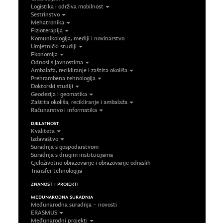
Logistika i održiva mobilnost
Sestrinstvo
Mehatronika
Fizioterapija
Komunikologija, mediji i novinarstvo
Umjetnički studiji
Ekonomija
Odnosi s javnostima
Ambalaža, recikliranje i zaštita okoliša
Prehrambena tehnologija
Doktorski studiji
Geodezija i geomatika
Zaštita okoliša, recikliranje i ambalaža
Računarstvo i informatika
DJELATNOST
Kvaliteta
Izdavaštvo
Suradnja s gospodarstvom
Suradnja s drugim institucijama
Cjeloživotno obrazovanje i obrazovanje odraslih
Transfer tehnologija
ZNANOST I PROJEKTI
MEĐUNARODNA SURADNJA
Međunarodna suradnja – novosti
ERASMUS
Međunarodni projekti