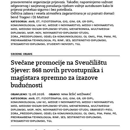
pravovremene organizacije prijevoza. Također, napominjemo važnost
odgovornog i savjesnog ponašanja tijekom vožnje autobusom kako bi
prijevoz protekao sigurno i bez poteškoća.
Odlična zabava i vesela atmosfera zagarantirana je uz poznati domaći
bend Tragovi i DJ Matteo!
KATEGORIJA:
AMB
,
ET
,
FIZIOTERAPIJA
,
GIG
,
GIM
,
GR
,
GR-DIPL
,
KOMUNIKOLOGIJA
,
LIM-KC
,
MEDIJE-I-NOVINARSTVO
,
MEDIJI-I-NOVINARSTVO
,
MED
,
MEDIJSKI-DIZAJN-DIPLOMSKI-STUDIJ
,
MEHATRONIKA
,
MULTIMEDIJA-
DIPLOMSKI
,
MOP
,
NOV
,
NOVINARSTVO-DIPLOMSKI-STUDIJ
,
ZORA_PREDDIPLOSMKI
,
ODJEL-ZA-KOMUNIKOLOGIJU
,
OJ
,
OMIL
,
PIM
,
PMM
,
PE
,
PREHRAMBENA-TEHNOLOGIJA
,
PS
,
RINF
,
SES
,
SESTRINSTVO-DIPLOMSKI
,
STROJARSTVO-DIPLOMSKI
,
STUDENTI-NOVOSTI
,
TGL
SRODNE OBJAVE
Svečane promocije na Sveučilištu
Sjever: 868 novih prvostupnika i
magistara spremno za izazove
budućnosti
OBJAVLJENO:
OBJAVIO:
13.06.2026.
NINA ŠEŠIĆ MEŽNARIĆ
KATEGORIJA:
AMB
,
ET
,
FIZIOTERAPIJA
,
GIG
,
GIM
,
GR
,
GR-DIPL
,
KOMUNIKOLOGIJA
,
LIM-KC
,
MEDIJE-I-NOVINARSTVO
,
MEDIJI-I-NOVINARSTVO
,
MED
,
MEDIJSKI-DIZAJN-DIPLOMSKI-STUDIJ
,
MEHATRONIKA
,
MULTIMEDIJA-
DIPLOMSKI
,
MOP
,
NOV
,
NOVINARSTVO-DIPLOMSKI-STUDIJ
,
OBAVIJESTI-PIEU
,
ZORA_PREDDIPLOSMKI
,
ODJEL-ZA-KOMUNIKOLOGIJU
,
OJ
,
OMIL
,
PIM
,
PMM
,
PE
,
PREHRAMBENA-TEHNOLOGIJA
,
RINF
,
SES
,
SESTRINSTVO-DIPLOMSKI
,
STROJARSTVO-DIPLOMSKI
,
TGL