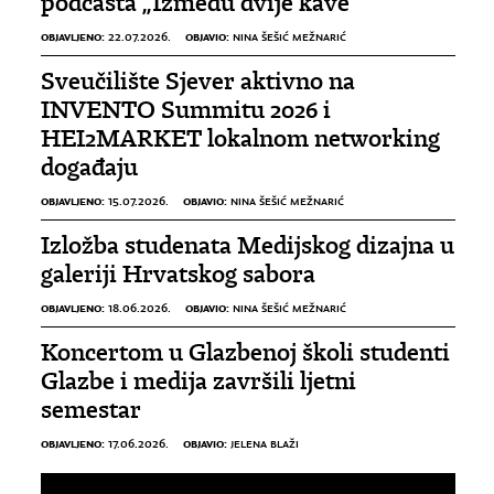
podcasta „Između dvije kave”
OBJAVLJENO:
OBJAVIO:
22.07.2026.
NINA ŠEŠIĆ MEŽNARIĆ
Sveučilište Sjever aktivno na
INVENTO Summitu 2026 i
HEI2MARKET lokalnom networking
događaju
OBJAVLJENO:
OBJAVIO:
15.07.2026.
NINA ŠEŠIĆ MEŽNARIĆ
Izložba studenata Medijskog dizajna u
galeriji Hrvatskog sabora
OBJAVLJENO:
OBJAVIO:
18.06.2026.
NINA ŠEŠIĆ MEŽNARIĆ
Koncertom u Glazbenoj školi studenti
Glazbe i medija završili ljetni
semestar
OBJAVLJENO:
OBJAVIO:
17.06.2026.
JELENA BLAŽI