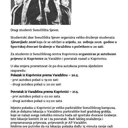
Dragi studenti Sveučilišta Sjever,
Studentski zbor Sveučilišta Sjever organizira veliko druženje studenata
Sjeverijadu 2026
u srijedu, 20. svibnja 2026. godine u
koja će se održati
Sportskoj dvorani Graberje u Varaždinu s početkom u 20 sati.
organiziran je autobusni
Za studente iz Sveučilišnog centra Koprivnica
prijevoz iz Koprivnice
za Varaždin i povratak nazad u Koprivnicu.
U oba smjera prometovat će po dva autobusa prema sljedećem
rasporedu:
Polazak iz Koprivnice prema Varaždinu – 20.5.
- prvi autobus polazi u 19:00 sati
- drugi autobus polazi u 20:00 sati
Povratak iz Varaždina prema Koprivnici – 21.5.
- prvi autobus polazi u 02:00 sata
- drugi autobus polazi u 03:00 sata
Mjesto polaska u Koprivnici je veliko parkiralište Sveučilišnog kampusa,
dok je dolazna lokacija u Varaždinu parkiralište kod gradskog groblja,
koje se nalazi svega nekoliko minuta hoda od sportske dvorane Graberje.
Iste lokacije koristit će se i za povratak. Radi lakšeg snalaženja i
prepoznavanja prijevoza, prijevoznik je AP Varaždin.
Molimo sve putnike da na lokaciju polaska dođu 15 minuta ranije radi