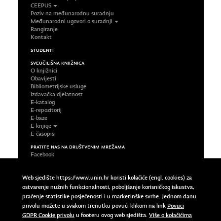
CEEPUS
Poziv na međunarodnu suradnju
Međunarodni ugovori o suradnji
Rangiranje
Kontakt
STUDENTI
SVEUČILIŠNA KNJIŽNICA
O knjižnici
Obavijesti
Bibliometrijske usluge
Izdavačka djelatnost
E-katalog
E-repozitorij
E-baze
E-knjige
E-časopisi
PRATITE NAS NA DRUŠTVENIM MREŽAMA
Facebook
LinkedIn
Google Plus
Web sjedište https://www.unin.hr koristi kolačiće (engl. cookies) za
Twitter
ostvarenje nužnih funkcionalnosti, poboljšanje korisničkog iskustva,
Impressum
praćenje statistike posjećenosti i u marketinške svrhe. Jednom danu
Uvjeti korištenja
privolu možete u svakom trenutku povući klikom na link
Povuci
Pravila privatnosti
Povuci GDPR Cookie privolu
GDPR Cookie privolu
u footeru ovog web sjedišta.
Više o kolačićima