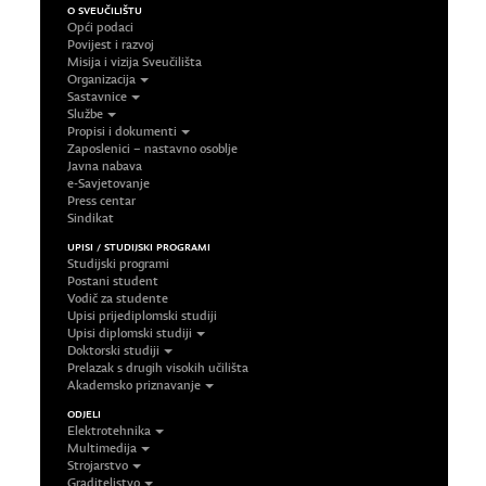
O SVEUČILIŠTU
Opći podaci
Povijest i razvoj
Misija i vizija Sveučilišta
Organizacija
Sastavnice
Službe
Propisi i dokumenti
Zaposlenici – nastavno osoblje
Javna nabava
e-Savjetovanje
Press centar
Sindikat
UPISI / STUDIJSKI PROGRAMI
Studijski programi
Postani student
Vodič za studente
Upisi prijediplomski studiji
Upisi diplomski studiji
Doktorski studiji
Prelazak s drugih visokih učilišta
Akademsko priznavanje
ODJELI
Elektrotehnika
Multimedija
Strojarstvo
Graditeljstvo