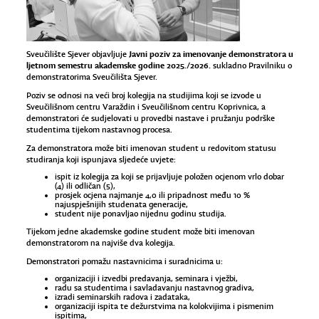
Javni poziv za imenovanje demonstratora u
Sveučilište Sjever objavljuje
ljetnom semestru akademske godine 2025./2026.
sukladno Pravilniku o
demonstratorima Sveučilišta Sjever.
Poziv se odnosi na veći broj kolegija na studijima koji se izvode u
Sveučilišnom centru Varaždin i Sveučilišnom centru Koprivnica, a
demonstratori će sudjelovati u provedbi nastave i pružanju podrške
studentima tijekom nastavnog procesa.
Za demonstratora može biti imenovan student u redovitom statusu
studiranja koji ispunjava sljedeće uvjete:
ispit iz kolegija za koji se prijavljuje položen ocjenom vrlo dobar
(4) ili odličan (5),
prosjek ocjena najmanje 4,0 ili pripadnost među 10 %
najuspješnijih studenata generacije,
student nije ponavljao nijednu godinu studija.
Tijekom jedne akademske godine student može biti imenovan
demonstratorom na najviše dva kolegija.
Demonstratori pomažu nastavnicima i suradnicima u:
organizaciji i izvedbi predavanja, seminara i vježbi,
radu sa studentima i savladavanju nastavnog gradiva,
izradi seminarskih radova i zadataka,
organizaciji ispita te dežurstvima na kolokvijima i pismenim
ispitima,