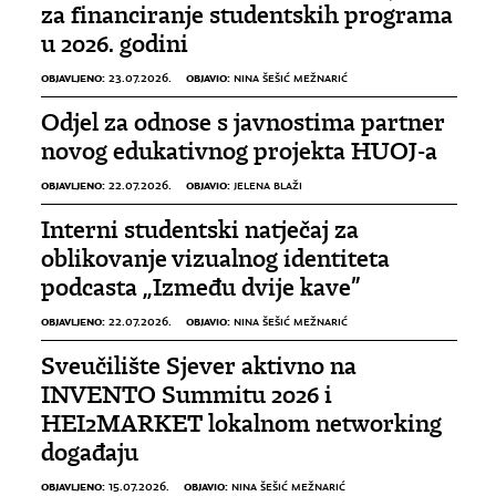
za financiranje studentskih programa
u 2026. godini
OBJAVLJENO:
OBJAVIO:
23.07.2026.
NINA ŠEŠIĆ MEŽNARIĆ
Odjel za odnose s javnostima partner
novog edukativnog projekta HUOJ-a
OBJAVLJENO:
OBJAVIO:
22.07.2026.
JELENA BLAŽI
Interni studentski natječaj za
oblikovanje vizualnog identiteta
podcasta „Između dvije kave”
OBJAVLJENO:
OBJAVIO:
22.07.2026.
NINA ŠEŠIĆ MEŽNARIĆ
Sveučilište Sjever aktivno na
INVENTO Summitu 2026 i
HEI2MARKET lokalnom networking
događaju
OBJAVLJENO:
OBJAVIO:
15.07.2026.
NINA ŠEŠIĆ MEŽNARIĆ