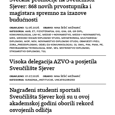
Sjever: 868 novih prvostupnika i
magistara spremno za izazove
budućnosti
OBJAVLJENO:
OBJAVIO:
13.06.2026.
NINA ŠEŠIĆ MEŽNARIĆ
KATEGORIJA:
AMB
,
ET
,
FIZIOTERAPIJA
,
GIG
,
GIM
,
GR
,
GR-DIPL
,
KOMUNIKOLOGIJA
,
LIM-KC
,
MEDIJE-I-NOVINARSTVO
,
MEDIJI-I-NOVINARSTVO
,
MED
,
MEDIJSKI-DIZAJN-DIPLOMSKI-STUDIJ
,
MEHATRONIKA
,
MULTIMEDIJA-
DIPLOMSKI
,
MOP
,
NOV
,
NOVINARSTVO-DIPLOMSKI-STUDIJ
,
OBAVIJESTI-PIEU
,
ZORA_PREDDIPLOSMKI
,
ODJEL-ZA-KOMUNIKOLOGIJU
,
OJ
,
OMIL
,
PIM
,
PMM
,
PE
,
PREHRAMBENA-TEHNOLOGIJA
,
RINF
,
SES
,
SESTRINSTVO-DIPLOMSKI
,
STROJARSTVO-DIPLOMSKI
,
TGL
Visoka delegacija AZVO-a posjetila
Sveučilište Sjever
OBJAVLJENO:
OBJAVIO:
01.07.2026.
NINA ŠEŠIĆ MEŽNARIĆ
KATEGORIJA:
SURADNJA_INSTITUCIJE
,
UNCATEGORIZED
Nagrađeni studenti sportaši
Sveučilišta Sjever koji su u ovoj
akademskoj godini oborili rekord
osvojenih odličja