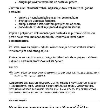
drugim poslovima vezanima uz nastavni proces.
Zainteresirani studenti trebaju najkasnije do 6. veljače 2026. godine
dostaviti:
prijavu s naznakom kolegija za koji se prijavljuju,
životopis u Europass formatu,
prijepis ocjena s izračunatom prosječnom ocjenom,
potvrdu da student nije ponavljao godinu studija.
Prijava s potpunom dokumentacijom dostavlja se putem elektroničke
mblazon@unin.hr
Javni poziv –
pošte na adresu:
, uz naznaku
demonstratura
.
Po isteku roka za prijavu, odluku o imenovanju demonstratora donosi
Stručno vijeće nadležnog odjela.
Pozivamo sve zainteresirane i uspješne studente da se prijave i aktivno
uključe u nastavni proces Sveučilišta Sjever.
PRILOZI
JAVNI-POZIV-ZA-IMENOVANJE-DEMONSTRATORA-2025-LJETNI_26.01.2026.1.PDF
(
2026-02-02 11:54:27 - 449 KB )
KATEGORIJA:
GIG
,
KOMUNIKOLOGIJA
,
LIM-KC
,
MEDIJE-I-NOVINARSTVO
,
MEDIJI-
I-NOVINARSTVO
,
MED
,
MEDIJSKI-DIZAJN-DIPLOMSKI-STUDIJ
,
MEHATRONIKA
,
NOV
,
NOVINARSTVO-DIPLOMSKI-STUDIJ
,
PIM
,
PMM
,
PE
,
PS
,
SES
,
SESTRINSTVO-
DIPLOMSKI
,
STROJARSTVO-DIPLOMSKI
,
STUDENTI-NOVOSTI
SRODNE OBJAVE
Svečane promocije na Sveučilištu