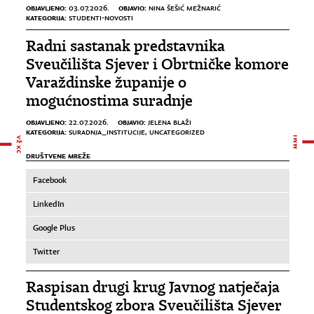
OBJAVLJENO:
OBJAVIO:
03.07.2026.
NINA ŠEŠIĆ MEŽNARIĆ
KATEGORIJA:
STUDENTI-NOVOSTI
Radni sastanak predstavnika
Sveučilišta Sjever i Obrtničke komore
Varaždinske županije o
mogućnostima suradnje
OBJAVLJENO:
OBJAVIO:
22.07.2026.
JELENA BLAŽI
KATEGORIJA:
SURADNJA_INSTITUCIJE
,
UNCATEGORIZED
DRUŠTVENE MREŽE
Facebook
LinkedIn
Google Plus
Twitter
Raspisan drugi krug Javnog natječaja
Studentskog zbora Sveučilišta Sjever