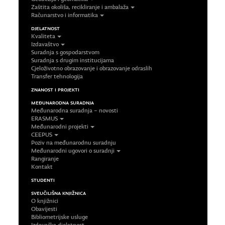
Zaštita okoliša, recikliranje i ambalaža
Računarstvo i informatika
DJELATNOST
Kvaliteta
Izdavaštvo
Suradnja s gospodarstvom
Suradnja s drugim institucijama
Cjeloživotno obrazovanje i obrazovanje odraslih
Transfer tehnologija
ZNANOST I PROJEKTI
MEĐUNARODNA SURADNJA
Međunarodna suradnja – novosti
ERASMUS
Međunarodni projekti
CEEPUS
Poziv na međunarodnu suradnju
Međunarodni ugovori o suradnji
Rangiranje
Kontakt
STUDENTI
SVEUČILIŠNA KNJIŽNICA
O knjižnici
Obavijesti
Bibliometrijske usluge