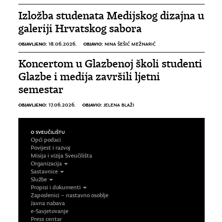
Izložba studenata Medijskog dizajna u
galeriji Hrvatskog sabora
OBJAVLJENO:
OBJAVIO:
18.06.2026.
NINA ŠEŠIĆ MEŽNARIĆ
Koncertom u Glazbenoj školi studenti
Glazbe i medija završili ljetni
semestar
OBJAVLJENO:
OBJAVIO:
17.06.2026.
JELENA BLAŽI
O SVEUČILIŠTU
Opći podaci
Povijest i razvoj
Misija i vizija Sveučilišta
Organizacija
Sastavnice
Službe
Propisi i dokumenti
Zaposlenici – nastavno osoblje
Javna nabava
e-Savjetovanje
Press centar