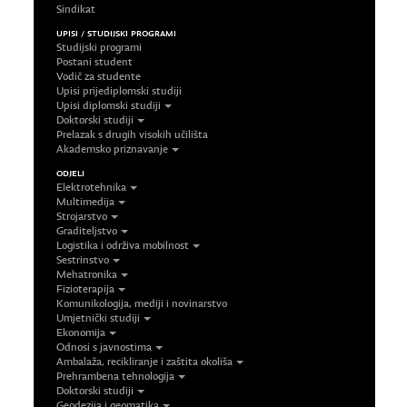
Sindikat
UPISI / STUDIJSKI PROGRAMI
Studijski programi
Postani student
Vodič za studente
Upisi prijediplomski studiji
Upisi diplomski studiji
Doktorski studiji
Prelazak s drugih visokih učilišta
Akademsko priznavanje
ODJELI
Elektrotehnika
Multimedija
Strojarstvo
Graditeljstvo
Logistika i održiva mobilnost
Sestrinstvo
Mehatronika
Fizioterapija
Komunikologija, mediji i novinarstvo
Umjetnički studiji
Ekonomija
Odnosi s javnostima
Ambalaža, recikliranje i zaštita okoliša
Prehrambena tehnologija
Doktorski studiji
Geodezija i geomatika