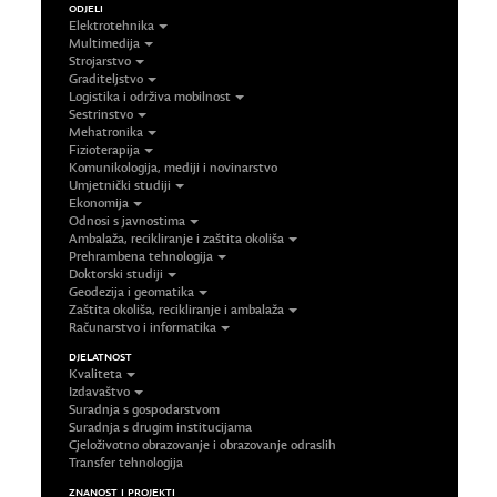
ODJELI
Elektrotehnika
Multimedija
Strojarstvo
Graditeljstvo
Logistika i održiva mobilnost
Sestrinstvo
Mehatronika
Fizioterapija
Komunikologija, mediji i novinarstvo
Umjetnički studiji
Ekonomija
Odnosi s javnostima
Ambalaža, recikliranje i zaštita okoliša
Prehrambena tehnologija
Doktorski studiji
Geodezija i geomatika
Zaštita okoliša, recikliranje i ambalaža
Računarstvo i informatika
DJELATNOST
Kvaliteta
Izdavaštvo
Suradnja s gospodarstvom
Suradnja s drugim institucijama
Cjeloživotno obrazovanje i obrazovanje odraslih
Transfer tehnologija
ZNANOST I PROJEKTI