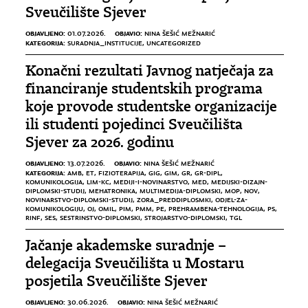
Sveučilište Sjever
OBJAVLJENO:
OBJAVIO:
01.07.2026.
NINA ŠEŠIĆ MEŽNARIĆ
KATEGORIJA:
SURADNJA_INSTITUCIJE
,
UNCATEGORIZED
Konačni rezultati Javnog natječaja za
financiranje studentskih programa
koje provode studentske organizacije
ili studenti pojedinci Sveučilišta
Sjever za 2026. godinu
OBJAVLJENO:
OBJAVIO:
13.07.2026.
NINA ŠEŠIĆ MEŽNARIĆ
KATEGORIJA:
AMB
,
ET
,
FIZIOTERAPIJA
,
GIG
,
GIM
,
GR
,
GR-DIPL
,
KOMUNIKOLOGIJA
,
LIM-KC
,
MEDIJI-I-NOVINARSTVO
,
MED
,
MEDIJSKI-DIZAJN-
DIPLOMSKI-STUDIJ
,
MEHATRONIKA
,
MULTIMEDIJA-DIPLOMSKI
,
MOP
,
NOV
,
NOVINARSTVO-DIPLOMSKI-STUDIJ
,
ZORA_PREDDIPLOSMKI
,
ODJEL-ZA-
KOMUNIKOLOGIJU
,
OJ
,
OMIL
,
PIM
,
PMM
,
PE
,
PREHRAMBENA-TEHNOLOGIJA
,
PS
,
RINF
,
SES
,
SESTRINSTVO-DIPLOMSKI
,
STROJARSTVO-DIPLOMSKI
,
TGL
Jačanje akademske suradnje –
delegacija Sveučilišta u Mostaru
posjetila Sveučilište Sjever
OBJAVLJENO:
OBJAVIO:
30.06.2026.
NINA ŠEŠIĆ MEŽNARIĆ