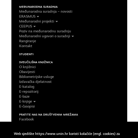
MEĐUNARODNA SURADNJA
Međunarodna suradnja – novosti
ERASMUS
Međunarodni projekti
CEEPUS
Poziv na međunarodnu suradnju
Međunarodni ugovori o suradnji
Rangiranje
Kontakt
STUDENTI
SVEUČILIŠNA KNJIŽNICA
O knjižnici
Obavijesti
Bibliometrijske usluge
Izdavačka djelatnost
E-katalog
E-repozitorij
E-baze
E-knjige
E-časopisi
PRATITE NAS NA DRUŠTVENIM MREŽAMA
Facebook
LinkedIn
Google Plus
Web sjedište https://www.unin.hr koristi kolačiće (engl. cookies) za
Twitter