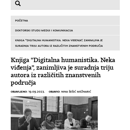
POČETNA
DOKTORSKI STUDIJ MEDIJI I KOMUNIKACIJA
KNJIGA “DIGITALNA HUMANISTIKA. NEKA VIĐENJA”, ZANIMLJIVA JE
SURADNJA TRIJU AUTORA IZ RAZLIČITIH ZNANSTVENIH PODRUČJA
Knjiga "Digitalna humanistika. Neka
viđenja", zanimljiva je suradnja triju
autora iz različitih znanstvenih
područja
OBJAVLJENO:
OBJAVIO:
19.09.2023.
NINA ŠEŠIĆ MEŽNARIĆ