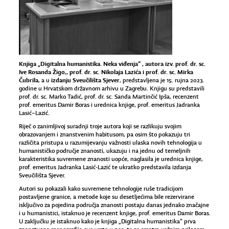
Knjiga „Digitalna humanistika. Neka viđenja“ , autora izv. prof. dr. sc.
Ive Rosanda Žigo,, prof. dr. sc. Nikolaja Lazića i prof. dr. sc. Mirka
Čubrila
izdanju Sveučilišta Sjever
, a u
, predstavljena je 15. rujna 2023.
godine u Hrvatskom državnom arhivu u Zagrebu. Knjigu su predstavili
prof. dr. sc. Marko Tadić, prof. dr. sc. Sanda Martinčić Ipša, recenzent
prof. emeritus Damir Boras i urednica knjige, prof. emeritus Jadranka
Lasić–Lazić.
Riječ o zanimljivoj suradnji troje autora koji se razlikuju svojim
obrazovanjem i znanstvenim habitusom, pa osim što pokazuju tri
različita pristupa u razumijevanju važnosti ulaska novih tehnologija u
humanističko područje znanosti, ukazuju i na jednu od temeljnih
karakteristika suvremene znanosti uopće, naglasila je urednica knjige,
prof. emeritus Jadranka Lasić-Lazić te ukratko predstavila izdanja
Sveučilišta Sjever.
Autori su pokazali kako suvremene tehnologije ruše tradicijom
postavljene granice, a metode koje su desetljećima bile rezervirane
isključivo za pojedina područja znanosti postaju danas jednako značajne
i u humanistici, istaknuo je recenzent knjige, prof. emeritus Damir Boras.
U zaključku je istaknuo kako je knjiga „Digitalna humanistika“ prva