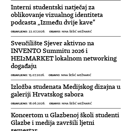
Interni studentski natječaj za
oblikovanje vizualnog identiteta
podcasta „Između dvije kave”
OBJAVLJENO:
OBJAVIO:
22.07.2026.
NINA ŠEŠIĆ MEŽNARIĆ
Sveučilište Sjever aktivno na
INVENTO Summitu 2026 i
HEI2MARKET lokalnom networking
događaju
OBJAVLJENO:
OBJAVIO:
15.07.2026.
NINA ŠEŠIĆ MEŽNARIĆ
Izložba studenata Medijskog dizajna u
galeriji Hrvatskog sabora
OBJAVLJENO:
OBJAVIO:
18.06.2026.
NINA ŠEŠIĆ MEŽNARIĆ
Koncertom u Glazbenoj školi studenti
Glazbe i medija završili ljetni
semestar