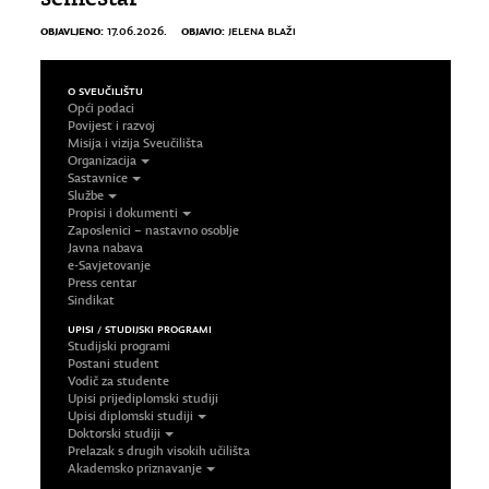
OBJAVLJENO:
OBJAVIO:
17.06.2026.
JELENA BLAŽI
O SVEUČILIŠTU
Opći podaci
Povijest i razvoj
Misija i vizija Sveučilišta
Organizacija
Sastavnice
Službe
Propisi i dokumenti
Zaposlenici – nastavno osoblje
Javna nabava
e-Savjetovanje
Press centar
Sindikat
UPISI / STUDIJSKI PROGRAMI
Studijski programi
Postani student
Vodič za studente
Upisi prijediplomski studiji
Upisi diplomski studiji
Doktorski studiji
Prelazak s drugih visokih učilišta
Akademsko priznavanje