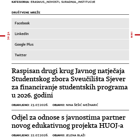
KATEGORIJA:
ERASMUS_NOVOSTI
,
SURADNJA_INSTITUCIJE
DRUŠTVENE MREŽE
Facebook
LinkedIn
Google Plus
Twitter
Raspisan drugi krug Javnog natječaja
Studentskog zbora Sveučilišta Sjever
za financiranje studentskih programa
u 2026. godini
OBJAVLJENO:
OBJAVIO:
23.07.2026.
NINA ŠEŠIĆ MEŽNARIĆ
Odjel za odnose s javnostima partner
novog edukativnog projekta HUOJ-a
OBJAVLJENO:
OBJAVIO:
22.07.2026.
JELENA BLAŽI