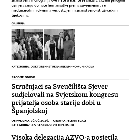
znanstvena monografija ove vrste u nas, te se smatra važnim prilogom
usmjeravanju domaće humanisitke prema suvremenim, i u
međunarodnim okvirima već ustaljenim znanstveno-istraživačkim
tijekovima.
GALERIJA
KATEGORIJA:
DOKTORSKI-STUDIJ-MEDIJI-I-KOMUNIKACIJA
SRODNE OBJAVE
Stručnjaci sa Sveučilišta Sjever
sudjelovali na Svjetskom kongresu
prijatelja osoba starije dobi u
Španjolskoj
OBJAVLJENO:
OBJAVIO:
26.06.2026.
JELENA BLAŽI
KATEGORIJA:
SES
,
SESTRINSTVO-DIPLOMSKI
Visoka delegacija AZVO-a posjetila