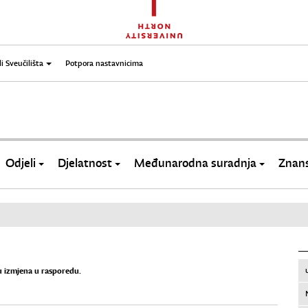
li Sveučilišta
Potpora nastavnicima
Odjeli
Djelatnost
Međunarodna suradnja
Znans
ju izmjena u rasporedu.