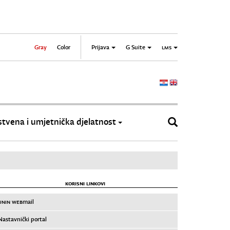
Gray
Color
Prijava
G Suite
LMS
tvena i umjetnička djelatnost
KORISNI LINKOVI
UNIN WEB
mail
Nastavnički portal