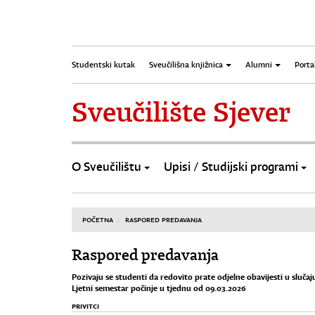
Studentski kutak
Sveučilišna knjižnica
Alumni
Porta
Sveučilište Sjever
O Sveučilištu
Upisi / Studijski programi
POČETNA
RASPORED PREDAVANJA
Raspored predavanja
Pozivaju se studenti da redovito prate odjelne obavijesti u sluča
Ljetni semestar počinje u tjednu od 09.03.2026
PRIVITCI