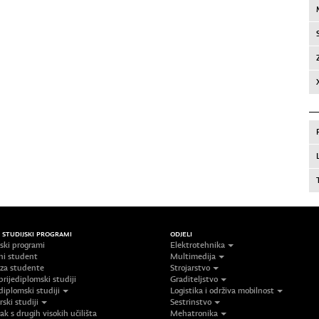
/ STUDIJSKI PROGRAMI
ODJELI
jski programi
Elektrotehnika
ni student
Multimedija
 za studente
Strojarstvo
prijediplomski studiji
Graditeljstvo
diplomski studiji
Logistika i održiva mobilnost
ski studiji
Sestrinstvo
ak s drugih visokih učilišta
Mehatronika