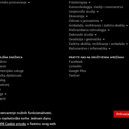
msko priznavanje
Fizioterapija
Komunikologija, mediji i novinarstvo
Umjetnički studiji
Ekonomija
Odnosi s javnostima
Ambalaža, recikliranje i zaštita okoliša
Prehrambena tehnologija
Doktorski studiji
Geodezija i geomatika
Zaštita okoliša, recikliranje i ambalaža
Računarstvo i informatika
ILIŠNA KNJIŽNICA
PRATITE NAS NA DRUŠTVENIM MREŽAMA
žnici
Facebook
jesti
LinkedIn
metrijske usluge
Google Plus
ačka djelatnost
Twitter
alog
zitorij
e
ige
pisi
Copyright © 2023 Sveučilište Sjever | Un
a ostvarenje nužnih funkcionalnosti,
Prihvaća
 i u marketinške svrhe. Jednom danu
PR Cookie privolu
u footeru ovog web