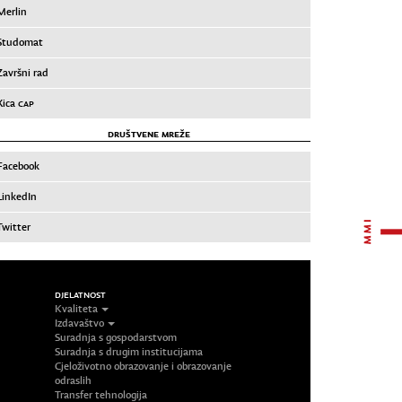
Merlin
Studomat
Završni rad
Xica
CAP
DRUŠTVENE MREŽE
Facebook
LinkedIn
Twitter
DJELATNOST
Kvaliteta
Izdavaštvo
Suradnja s gospodarstvom
Suradnja s drugim institucijama
Cjeloživotno obrazovanje i obrazovanje
odraslih
Transfer tehnologija