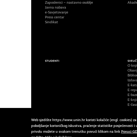
Zaposlenici – nastavno osoblje
Akade
Javna nabava
e-Savjetovanje
Press centar
Sindikat
STUDENTI
SVEUČ
O knji
Obavi
Biblio
Izdav
E-kat
E-repo
E-baz
E-knj
E-časo
Web sjedište https://www.unin.hr koristi kolačiće (engl. cookies) z
poboljšanje korisničkog iskustva, praćenje statistike posjećenosti
privolu možete u svakom trenutku povući klikom na link
Povuci GD