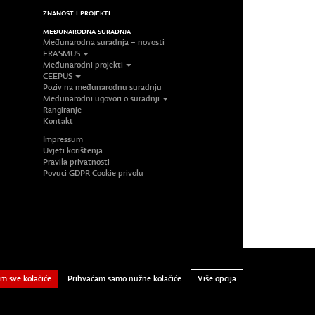
ZNANOST I PROJEKTI
MEĐUNARODNA SURADNJA
Međunarodna suradnja – novosti
ERASMUS
Međunarodni projekti
CEEPUS
Poziv na međunarodnu suradnju
Međunarodni ugovori o suradnji
Rangiranje
Kontakt
Impressum
Uvjeti korištenja
Pravila privatnosti
Povuci GDPR Cookie privolu
iversity North. All Rights Reserved.
Prihvaćam samo nužne kolačiće
m sve kolačiće
Više opcija