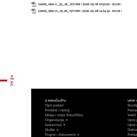
KMND_SEM-II_25_26_15TJ.PDF
( 2026-05-18 10:52:00 - 63 KB )
KMND_SEM-IV_25-26_15TJ.PDF
( 2026-05-08 14:24:32 - 60 KB )
O SVEUČILIŠTU
UPISI 
Opći podaci
Studi
Povijest i razvoj
Posta
Misija i vizija Sveučilišta
Vodič
Organizacija
Upisi 
Sastavnice
Upisi 
Službe
Doktor
Propisi i dokumenti
Prelaz