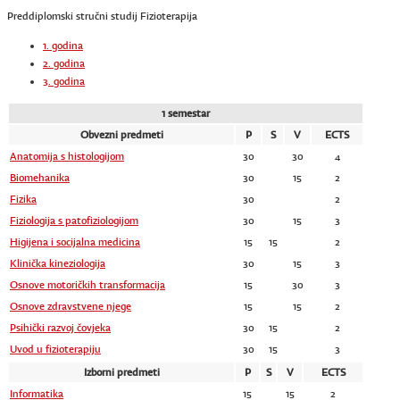
Preddiplomski stručni studij Fizioterapija
1. godina
2. godina
3. godina
1 semestar
Obvezni predmeti
P
S
V
ECTS
Anatomija s histologijom
30
30
4
Biomehanika
30
15
2
Fizika
30
2
Fiziologija s patofiziologijom
30
15
3
Higijena i socijalna medicina
15
15
2
Klinička kineziologija
30
15
3
Osnove motoričkih transformacija
15
30
3
Osnove zdravstvene njege
15
15
2
Psihički razvoj čovjeka
30
15
2
Uvod u fizioterapiju
30
15
3
Izborni predmeti
P
S
V
ECTS
Informatika
15
15
2