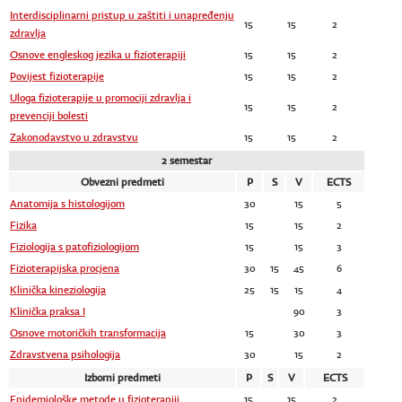
Interdisciplinarni pristup u zaštiti i unapređenju
15
15
2
zdravlja
Osnove engleskog jezika u fizioterapiji
15
15
2
Povijest fizioterapije
15
15
2
Uloga fizioterapije u promociji zdravlja i
15
15
2
prevenciji bolesti
Zakonodavstvo u zdravstvu
15
15
2
2 semestar
Obvezni predmeti
P
S
V
ECTS
Anatomija s histologijom
30
15
5
Fizika
15
15
2
Fiziologija s patofiziologijom
15
15
3
Fizioterapijska procjena
30
15
45
6
Klinička kineziologija
25
15
15
4
Klinička praksa I
90
3
Osnove motoričkih transformacija
15
30
3
Zdravstvena psihologija
30
15
2
Izborni predmeti
P
S
V
ECTS
Epidemiološke metode u fizioterapiji
15
15
2